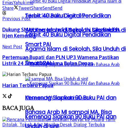
Emas
Yahukimo
Share
Tweet
Share
Send
Send
Terbit 40 Buku Digital Pendidikan
Previous Post
Agama Islam di Sekolah, Sila Unduh di
Dukung SMAK Keerom Jadi Unggul, Ini Langkah Plt.
Terbit 40 Buku Digital Pendidikan
Irjen Kemenag
Smart PAI
Next Post
Agama Islam di Sekolah, Sila Unduh di
Pertemuan Bupati dan PLN UP3 Wamena Pastikan
Smart PAI
Listrik 24 Jam di Kobakma Bulan Depan
Harian Terbaru Papua
Kemenag Siapkan 90 Buku PAI dan
BACA
JUGA
Bahasa Arab MI sampai MA, Bisa
Kemenag Siapkan 90 Buku PAI dan
Unduh di sini!