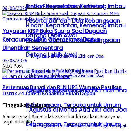
Hindari Kepadatan, Kemenag Imbau
06/08/2026
Peserta Zikir dan Doa Kebangsaan
Hindari Kepadatan, Kemenag Imbau
Yayasan KISP Buka Suara Soal Dugaan
Datang Lebih Awal
Keracunan MBG, Operasional Dapur
Peserta Zikir dan Doa Kebangsaan
Dihentikan Sementara
Datang Lebih Awal
05/08/2026
Next Post
Pertemuan Bupati dan PLN UP3 Wamena Pastikan
1 Agustus di Monas Ada Zikir dan Doa
Listrik 24 Jam di Kobakma Bulan Depan
Kebangsaan, Terbuka untuk Umum
Tinggalkan Balasan
1 Agustus di Monas Ada Zikir dan Doa
Alamat email Anda tidak akan dipublikasikan.
Ruas yang
wajib ditandai
*
Kebangsaan, Terbuka untuk Umum