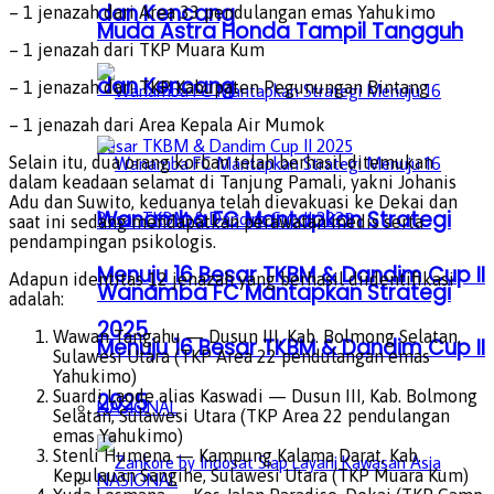
dan Kencang
– 1 jenazah dari Area 33 pendulangan emas Yahukimo
Muda Astra Honda Tampil Tangguh
– 1 jenazah dari TKP Muara Kum
dan Kencang
– 1 jenazah dari TKP Kabupaten Pegunungan Bintang
– 1 jenazah dari Area Kepala Air Mumok
Selain itu, dua orang korban telah berhasil ditemukan
dalam keadaan selamat di Tanjung Pamali, yakni Johanis
Adu dan Suwito, keduanya telah dievakuasi ke Dekai dan
Wanamba FC Mantapkan Strategi
saat ini sedang mendapatkan perawatan medis serta
pendampingan psikologis.
Menuju 16 Besar TKBM & Dandim Cup II
Adapun identitas 12 jenazah yang berhasil diidentifikasi
Wanamba FC Mantapkan Strategi
adalah:
2025
Wawan Tangahu — Dusun III, Kab. Bolmong Selatan,
Menuju 16 Besar TKBM & Dandim Cup II
Sulawesi Utara (TKP Area 22 pendulangan emas
Yahukimo)
Suardi Laode alias Kaswadi — Dusun III, Kab. Bolmong
2025
NASIONAL
Selatan, Sulawesi Utara (TKP Area 22 pendulangan
emas Yahukimo)
Stenli Humena — Kampung Kalama Darat, Kab.
Kepulauan Sangihe, Sulawesi Utara (TKP Muara Kum)
NASIONAL