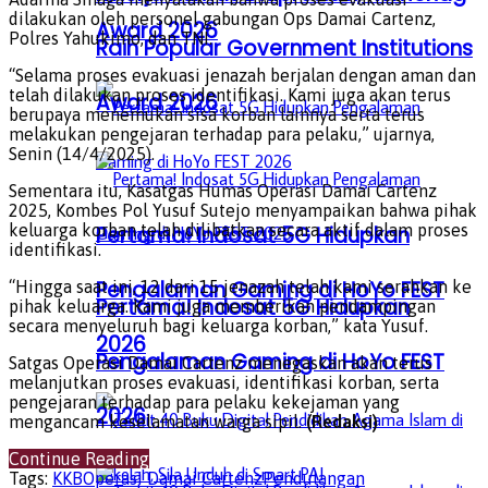
dilakukan oleh personel gabungan Ops Damai Cartenz,
Award 2026
Polres Yahukimo, dan TNI.
Raih Popular Government Institutions
“Selama proses evakuasi jenazah berjalan dengan aman dan
telah dilakukan proses identifikasi. Kami juga akan terus
Award 2026
berupaya menemukan sisa korban lainnya serta terus
melakukan pengejaran terhadap para pelaku,” ujarnya,
Senin (14/4/2025).
Sementara itu, Kasatgas Humas Operasi Damai Cartenz
2025, Kombes Pol Yusuf Sutejo menyampaikan bahwa pihak
keluarga korban telah dilibatkan secara aktif dalam proses
Pertama! Indosat 5G Hidupkan
identifikasi.
Pengalaman Gaming di HoYo FEST
“Hingga saat ini, 12 dari 15 jenazah telah kami serahkan ke
Pertama! Indosat 5G Hidupkan
pihak keluarga. Kami juga memberikan pendampingan
secara menyeluruh bagi keluarga korban,” kata Yusuf.
2026
Pengalaman Gaming di HoYo FEST
Satgas Operasi Damai Cartenz menegaskan akan terus
melanjutkan proses evakuasi, identifikasi korban, serta
pengejaran terhadap para pelaku kekejaman yang
2026
mengancam keselamatan warga sipil.
(Redaksi)
Continue Reading
Tags:
KKB
Operasi Damai Cartenz
Pendulangan