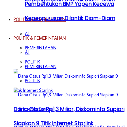
Pembentukan BMP Yapen Kecewa
Kepengurusan Dilantik Diam-Diam
POLITIK & PEMERINTAHAN
All
POLITIK & PEMERINTAHAN
PEMERINTAHAN
All
POLITIK
PEMERINTAHAN
POLITIK
Dana Otsus Rp1,3 Miliar, Diskominfo Supiori
Siapkan 9 Titik Internet Starlink