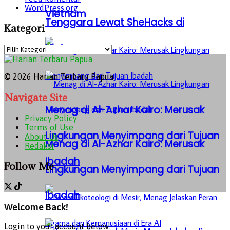
WordPress.org
Vietnam
Tenggara Lewat SheHacks di
Kategori
Vietnam
Kategori
© 2026 Harian Terbaru Papua
Navigate Site
Menag di Al-Azhar Kairo: Merusak
Privacy Policy
Terms of Use
Lingkungan Menyimpang dari Tujuan
About Us
Menag di Al-Azhar Kairo: Merusak
Redaksi
Ibadah
Follow Me
Lingkungan Menyimpang dari Tujuan
Ibadah
Welcome Back!
Login to your account below