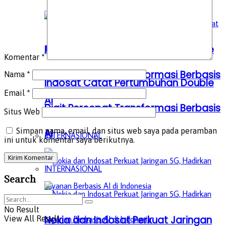
Indosat Catat Pertumbuhan Double
Komentar
*
Digit Percepat Transformasi Berbasis
Nama
*
Indosat Catat Pertumbuhan Double
Email
*
AI
Digit Percepat Transformasi Berbasis
Situs Web
Simpan nama, email, dan situs web saya pada peramban
AI
INTERNASIONAL
ini untuk komentar saya berikutnya.
INTERNASIONAL
Search
No Result
Nokia dan Indosat Perkuat Jaringan
View All Result