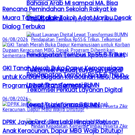
Bahasa Arab MI sampai MA, Bisa
Rencana Pemindahan Sekolah Rakyat ke
Muara Tami Ditolak, Tokoh Adat Maribu Desak
Unduh di sini!
Dialog Terbuka
06/08/2026
Pendapatan Tembus Rp55,6 Triliun,
GKI Tanah Merah Buka Dapur Kemanusiaan
Telkomsel Perkuat Layanan Digital
Pendapatan Tembus Rp55,6 Triliun,
untuk Korban Dugaan Keracunan MBG, Desak
Lewat Transformasi BUMN
Program Dihentikan Sementara
Telkomsel Perkuat Layanan Digital
06/08/2026
Lewat Transformasi BUMN
DPRK Jayapura: Jika Lalai Hingga Ratusan
Anak Keracunan, Dapur MBG Wajib Ditutup!