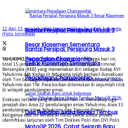
12 dari 15 jenazah telah kami serahkan ke pihak keluarga.
Bantai Persipal, Persipura Masuk 3
(Foto: Istimewa)
Besar Klasemen Sementara
Bantai Persipal, Persipura Masuk 3
Pegadaian Championhip
YAHUKIMO,
HarianTerbaruPapua.com
– Hingga hari ini,
Besar Klasemen Sementara
total 15 jenazah korban kekejaman Kelompok Kriminal
Bersenjata (KKB) yang menamakan diri sebagai Kodap XVI
Yahukimo dan Kodap III Ndugama telah berhasil dievakuasi
Pegadaian Championhip
oleh Tim Gabungan Operasi Damai Cartenz bersama Polres
Yahukimo dan TNI. Para korban ditemukan di sejumlah titik
di wilayah pendulangan emas.
Evakuasi terbaru yang dilakukan hari ini mencakup tiga
jenazah dari Area 22 pendulangan emas Yahukimo, Area 33
pendulangan emas Yahukimo, dan Tanjung Pamali.
Dua Pebalap Astra Honda Tembus
Ketiganya saat ini berada di RSUD Dekai untuk proses
identifikasi lanjutan oleh Tim Dokkes Polri dan DVI Polri.
MotoGP 2026, Catat Sejarah Baru