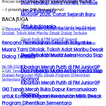
Rincian lokasi penemuan 15 jenazah sebagai berikut:
Dua Pebalap Astra Honda Tembus
– 3 jenazah dari TKP Tanjung Pamali
untuk Indonesia
MotoGP 2026, Catat Sejarah Baru
BACA
JUGA
untuk Indonesia
Rencana Pemindahan Sekolah Rakyat ke
Muara Tami Ditolak, Tokoh Adat Maribu Desak
Dua Pebalap Muda Astra Honda Siap
Dialog Terbuka
Kibarkan Merah Putih di FIM JuniorGP
06/08/2026
Dua Pebalap Muda Astra Honda Siap
Spanyol
Kibarkan Merah Putih di FIM JuniorGP
GKI Tanah Merah Buka Dapur Kemanusiaan
Spanyol
untuk Korban Dugaan Keracunan MBG, Desak
Program Dihentikan Sementara