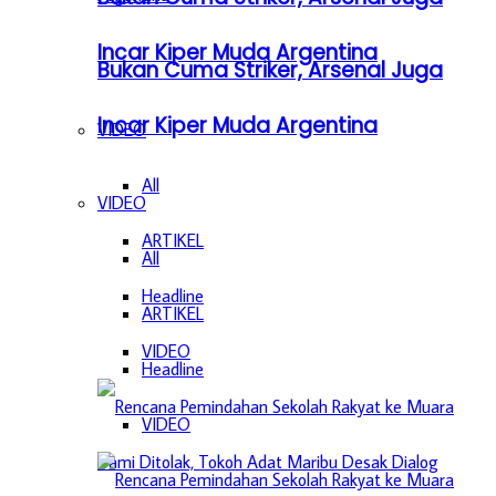
Incar Kiper Muda Argentina
Bukan Cuma Striker, Arsenal Juga
Incar Kiper Muda Argentina
VIDEO
All
VIDEO
ARTIKEL
All
Headline
ARTIKEL
VIDEO
Headline
VIDEO