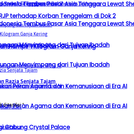
donesia Tembus Pasar Asia Tenggara Lewat Sh
 RJP terhadap Korban Tenggelam di Dok 2
donesia Tembus Pasar Asia Tenggara Lewat Sh
gkungan Menyimpang dari Tujuan Ibadah
n Hampir 1 Kilogram Ganja Kering
gkungan Menyimpang dari Tujuan Ibadah
an Razia Senjata Tajam
laskan Peran Agama dan Kemanusiaan di Era AI
b ditandai
*
laskan Peran Agama dan Kemanusiaan di Era AI
gi Gabung Crystal Palace