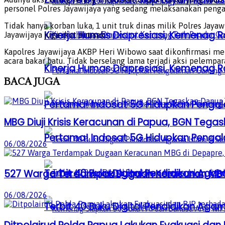
personel Polres Jayawijaya yang sedang melaksanakan peng
Tidak hanya korban luka, 1 unit truk dinas milik Polres Jayaw
Kinerja Humas Diapresiasi, Kemenag R
Jayawijaya juga ikut dirusak.
Kapolres Jayawijaya AKBP Heri Wibowo saat dikonfirmasi m
acara bakar batu. Tidak berselang lama terjadi aksi pelempa
Kinerja Humas Diapresiasi, Kemenag R
BACA
JUGA
Pertama! Indosat 5G Hidupkan Penga
MBG Diuji Krisis Keracunan di Papua, BGN Tega
Pertama! Indosat 5G Hidupkan Penga
06/08/2026
Terbit 40 Buku Digital Pendidikan Agam
527 Warga Terdampak Dugaan Keracunan MBG d
06/08/2026
Terbit 40 Buku Digital Pendidikan Agam