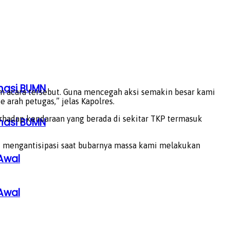
rmasi BUMN
am acara tersebut. Guna mencegah aksi semakin besar kami
rah petugas,” jelas Kapolres.
hadap kendaraan yang berada di sekitar TKP termasuk
rmasi BUMN
uk mengantisipasi saat bubarnya massa kami melakukan
Awal
Awal