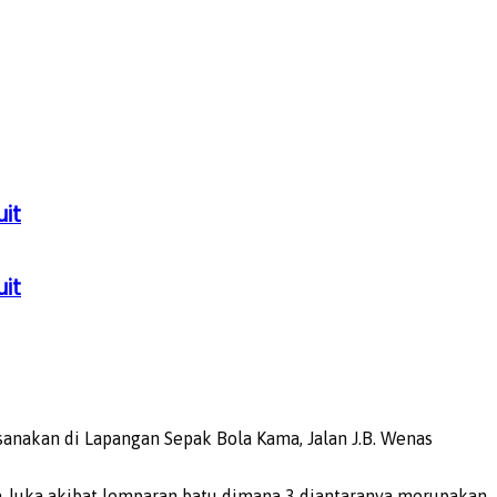
uit
uit
ksanakan di Lapangan Sepak Bola Kama, Jalan J.B. Wenas
a-luka akibat lemparan batu dimana 3 diantaranya merupakan