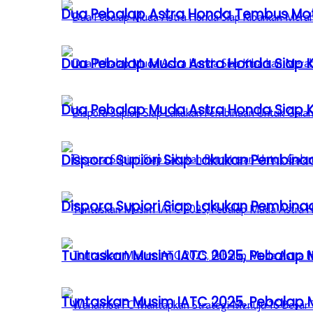
Dua Pebalap Astra Honda Tembus Moto
Dua Pebalap Muda Astra Honda Siap Ki
Dua Pebalap Muda Astra Honda Siap Ki
Dispora Supiori Siap Lakukan Pembinaa
Dispora Supiori Siap Lakukan Pembinaa
Tuntaskan Musim IATC 2025, Pebalap
Tuntaskan Musim IATC 2025, Pebalap