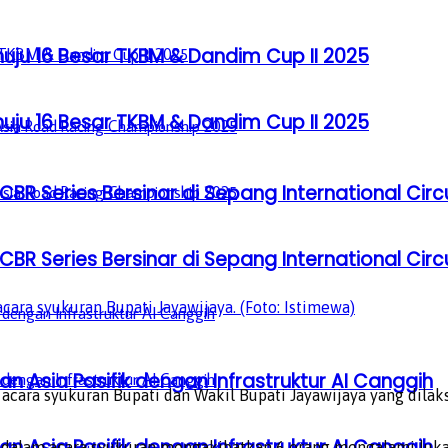
u 16 Besar TKBM & Dandim Cup II 2025
u 16 Besar TKBM & Dandim Cup II 2025
BR Series Bersinar di Sepang International Circ
BR Series Bersinar di Sepang International Circ
cara syukuran Bupati Jayawijaya. (Foto: Istimewa)
n Asia Pasifik dengan Infrastruktur AI Canggih
 acara syukuran Bupati dan Wakil Bupati Jayawijaya yang dila
n Asia Pasifik dengan Infrastruktur AI Canggih
r dalam acara syukuran mengakibatkan 6 orang mengalami luk