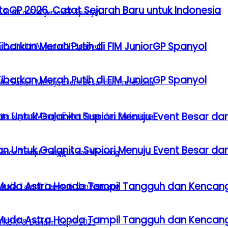
GP 2026, Catat Sejarah Baru untuk Indonesia
barkan Merah Putih di FIM JuniorGP Spanyol
barkan Merah Putih di FIM JuniorGP Spanyol
n Untuk Galanita Supiori Menuju Event Besar dan
n Untuk Galanita Supiori Menuju Event Besar dan
 Muda Astra Honda Tampil Tangguh dan Kencan
 Muda Astra Honda Tampil Tangguh dan Kencan