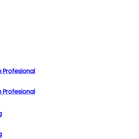
 Profesional
 Profesional
g
g