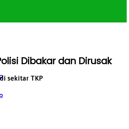
olisi Dibakar dan Dirusak
p
i sekitar TKP
p