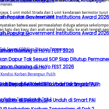
amanan.
ijaya, 1 unit mobil Strada dan 1 unit kendaraan bermotor turut 
aih Popular Government Institutions Award 2026
enyatakan bahwa awal permasalahan diduga adanya sekelompo
ran batu dan kayu dari arah areal bakar batu ke arah tengah pa
aih Popular Government Institutions Award 2026
laman Gaming di HoYo FEST 2026
skan Dapur Tak Sesuai SOP Siap Ditutup Permane
laman Gaming di HoYo FEST 2026
a Islam di Sekolah, Sila Unduh di Smart PAI
i Depapre, Kondisi Korban Berangsur Pulih
a Islam di Sekolah, Sila Unduh di Smart PAI