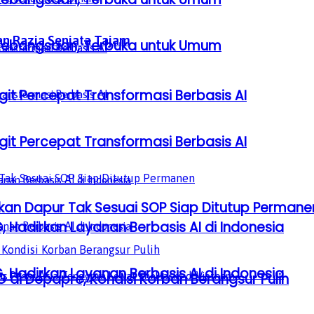
an Razia Senjata Tajam
a Kebangsaan, Terbuka untuk Umum
it Percepat Transformasi Berbasis AI
it Percepat Transformasi Berbasis AI
skan Dapur Tak Sesuai SOP Siap Ditutup Permane
, Hadirkan Layanan Berbasis AI di Indonesia
, Hadirkan Layanan Berbasis AI di Indonesia
i Depapre, Kondisi Korban Berangsur Pulih