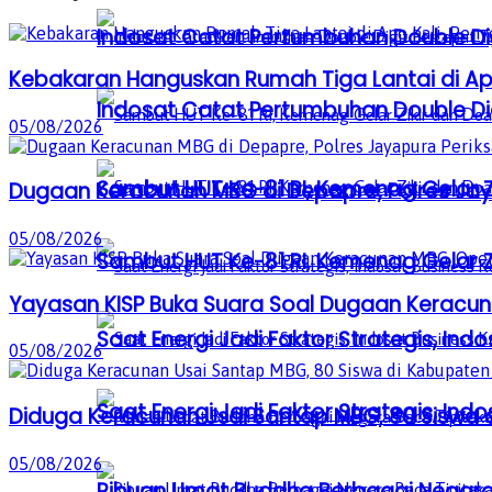
Indosat Catat Pertumbuhan Double Dig
Kebakaran Hanguskan Rumah Tiga Lantai di Apo
Indosat Catat Pertumbuhan Double Dig
05/08/2026
Sambut HUT Ke-81 RI, Kemenag Gelar 
Dugaan Keracunan MBG di Depapre, Polres Jaya
05/08/2026
Sambut HUT Ke-81 RI, Kemenag Gelar 
Yayasan KISP Buka Suara Soal Dugaan Keracun
Saat Energi Jadi Faktor Strategis, Indo
05/08/2026
Saat Energi Jadi Faktor Strategis, Indo
Diduga Keracunan Usai Santap MBG, 80 Siswa d
05/08/2026
Ribuan Umat Buddha Berbagai Negar