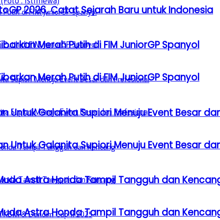
GP 2026, Catat Sejarah Baru untuk Indonesia
barkan Merah Putih di FIM JuniorGP Spanyol
barkan Merah Putih di FIM JuniorGP Spanyol
n Untuk Galanita Supiori Menuju Event Besar dan
n Untuk Galanita Supiori Menuju Event Besar dan
 Muda Astra Honda Tampil Tangguh dan Kencan
 Muda Astra Honda Tampil Tangguh dan Kencan