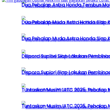
Dua Pebalap Astra Honda Tembus Moto
Dua Pebalap Muda Astra Honda Siap Ki
Dua Pebalap Muda Astra Honda Siap Ki
Dispora Supiori Siap Lakukan Pembinaa
Dispora Supiori Siap Lakukan Pembinaa
Tuntaskan Musim IATC 2025, Pebalap
Tuntaskan Musim IATC 2025, Pebalap