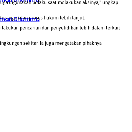
iduga digunakan pelaku saat melakukan aksinya,” ungkap
erangan dan proses hukum lebih lanjut.
ahaman Dhamma
dilakukan pencarian dan penyelidikan lebih dalam terkait
ngkungan sekitar. Ia juga mengatakan pihaknya