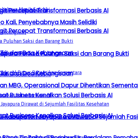
it Percepat Transformasi Berbasis AI
 Kali, Penyebabnya Masih Selidiki
it Percepat Transformasi Berbasis AI
Zikir dan Doa Kebangsaan
pura Periksa Puluhan Saksi dan Barang Bukti
Zikir dan Doa Kebangsaan
an MBG, Operasional Dapur Dihentikan Sementa
sat Business Kenalkan Solusi Berbasis AI
sat Business Kenalkan Solusi Berbasis AI
i Kabupaten Jayapura Dirawat di Sejumlah Fasi
a Baca Tipitaka di Borobudur, Perdalam Pem