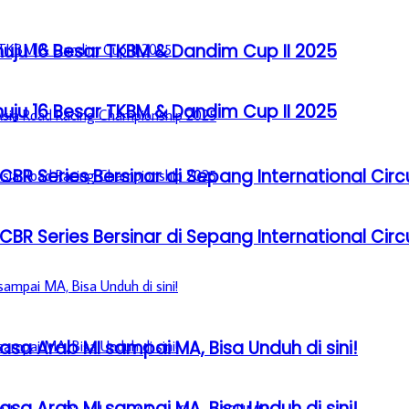
u 16 Besar TKBM & Dandim Cup II 2025
u 16 Besar TKBM & Dandim Cup II 2025
BR Series Bersinar di Sepang International Circ
BR Series Bersinar di Sepang International Circ
sa Arab MI sampai MA, Bisa Unduh di sini!
sa Arab MI sampai MA, Bisa Unduh di sini!