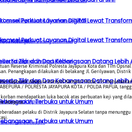
lkomsel Perkuat Layanan Digital Lewat Transfo
lkomsel Perkuat Layanan Digital Lewat Transfo
oto : Istimewa)
serta Zikir dan Doa Kebangsaan Datang Lebih 
uan Reserse Kriminial Polresta Jayapura Kota dan Tim Opsnal 
an. Penangkapan dilakukan di belakang Jl. Gerilyawan, Distri
serta Zikir dan Doa Kebangsaan Datang Lebih 
alui Kapolsek Abepura Kompol Komarul Huda, S.H menjelaskan 
LSEK ABEPURA / POLRESTA JAYAPURA KOTA / POLDA PAPUA, tangga
orban mendapatkan luka bacok atas perbuatan keji yang dilak
a Kebangsaan, Terbuka untuk Umum
ek Abepura.
beradaan pelaku di Distrik Jayapura Selatan tanpa menunggu
asi.
a Kebangsaan, Terbuka untuk Umum