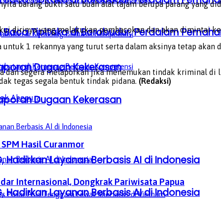
yita barang bukti satu buah alat tajam berupa parang yang d
ui dirinya yang melakukan pembacokan dan akan dimintai ket
a Baca Tipitaka di Borobudur, Perdalam Pem
 untuk 1 rekannya yang turut serta dalam aksinya tetap akan 
aporan Dugaan Kekerasan
dan segera melaporkan jika menemukan tindak kriminal di li
k tegas segala bentuk tindak pidana.
(Redaksi)
sek Abepura
aporan Dugaan Kekerasan
i SPM Hasil Curanmor
, Hadirkan Layanan Berbasis AI di Indonesia
dar Internasional, Dongkrak Pariwisata Papua
, Hadirkan Layanan Berbasis AI di Indonesia