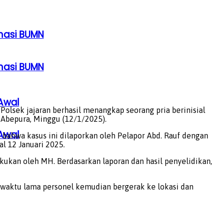
rmasi BUMN
rmasi BUMN
Awal
Polsek jajaran berhasil menangkap seorang pria berinisial
k Abepura, Minggu (12/1/2025).
Awal
bahwa kasus ini dilaporkan oleh Pelapor Abd. Rauf dengan
l 12 Januari 2025.
ukan oleh MH. Berdasarkan laporan dan hasil penyelidikan,
 waktu lama personel kemudian bergerak ke lokasi dan