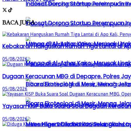
Indosat Dorong Startup Perempuan In
BACA
JUGA
Indosat Dorong Startup Perempuan In
Menag di Al-Azhar Kairo: Merusak Lin
Kebakaran Hanguskan Rumah Tiga Lantai di Apo
05/08/2026
Menag di Al-Azhar Kairo: Merusak Lin
Dugaan Keracunan MBG di Depapre, Polres Jaya
Bicara Ekoteologi di Mesir, Menag Je
05/08/2026
Bicara Ekoteologi di Mesir, Menag Je
Yayasan KISP Buka Suara Soal Dugaan Keracun
05/08/2026
Mees Hilgers Dikabarkan Selangkah La