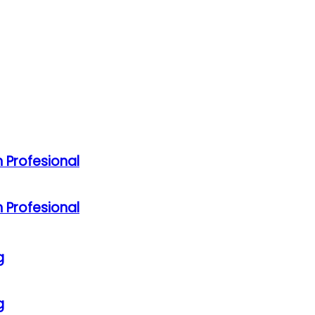
 Profesional
 Profesional
g
g