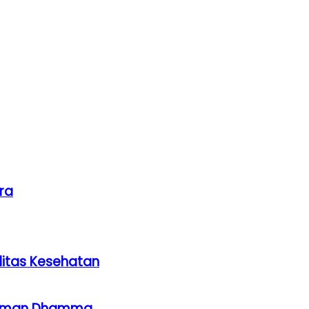
ra
litas Kesehatan
ahaman Dhamma