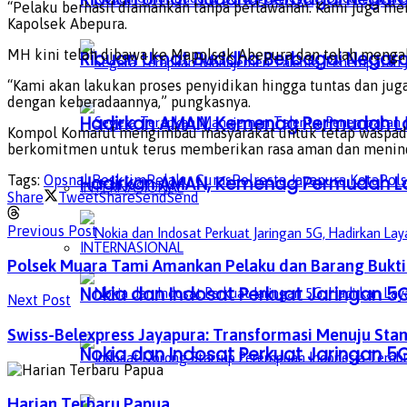
“Pelaku berhasil diamankan tanpa perlawanan. Kami juga men
Kapolsek Abepura.
MH kini telah dibawa ke Mapolsek Abepura dan telah mengak
Ribuan Umat Buddha Berbagai Negar
“Kami akan lakukan proses penyidikan hingga tuntas dan juga
dengan keberadaannya,” pungkasnya.
Hadirkan AMAN, Kemenag Permudah L
Kompol Komarul mengimbau masyarakat untuk tetap waspada 
berkomitmen untuk terus memberikan rasa aman dan meninda
Tags:
Opsnal Reskrim
Pelaku Curas
Polresta Jayapura Kota
Pol
Hadirkan AMAN, Kemenag Permudah L
INTERNASIONAL
Share
Tweet
Share
Send
Send
Previous Post
INTERNASIONAL
Polsek Muara Tami Amankan Pelaku dan Barang Bukt
Nokia dan Indosat Perkuat Jaringan 5G
Next Post
Swiss-Belexpress Jayapura: Transformasi Menuju Stan
Nokia dan Indosat Perkuat Jaringan 5G
Harian Terbaru Papua