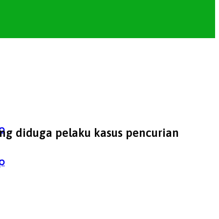
p
ang diduga pelaku kasus pencurian
p