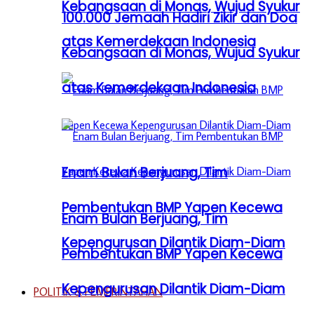
Kebangsaan di Monas, Wujud Syukur
100.000 Jemaah Hadiri Zikir dan Doa
atas Kemerdekaan Indonesia
Kebangsaan di Monas, Wujud Syukur
atas Kemerdekaan Indonesia
Enam Bulan Berjuang, Tim
Pembentukan BMP Yapen Kecewa
Enam Bulan Berjuang, Tim
Kepengurusan Dilantik Diam-Diam
Pembentukan BMP Yapen Kecewa
Kepengurusan Dilantik Diam-Diam
POLITIK & PEMERINTAHAN