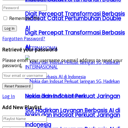
Digit Percepat Transformasi Berbasis
Indosat Catat Pertumbuhan Double
Remember Me
AI
Digit Percepat Transformasi Berbasis
Forgotten Password?
AI
INTERNASIONAL
Retrieve your password
Please enter your username or email address to reset your
password.
INTERNASIONAL
Nokia dan Indosat Perkuat Jaringan
Log In
Add New Playlist
5G, Hadirkan Layanan Berbasis AI di
Nokia dan Indosat Perkuat Jaringan
Indonesia