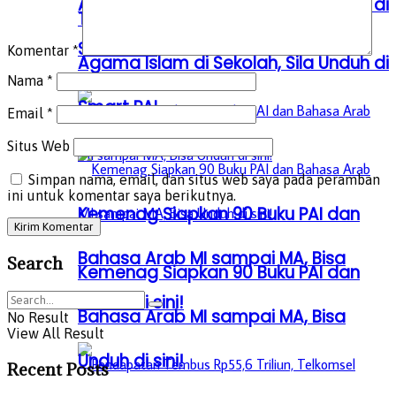
Agama Islam di Sekolah, Sila Unduh di
Terbit 40 Buku Digital Pendidikan
Smart PAI
Komentar
*
Agama Islam di Sekolah, Sila Unduh di
Nama
*
Smart PAI
Email
*
Situs Web
Simpan nama, email, dan situs web saya pada peramban
ini untuk komentar saya berikutnya.
Kemenag Siapkan 90 Buku PAI dan
Bahasa Arab MI sampai MA, Bisa
Search
Kemenag Siapkan 90 Buku PAI dan
Unduh di sini!
Bahasa Arab MI sampai MA, Bisa
No Result
View All Result
Unduh di sini!
Recent Posts