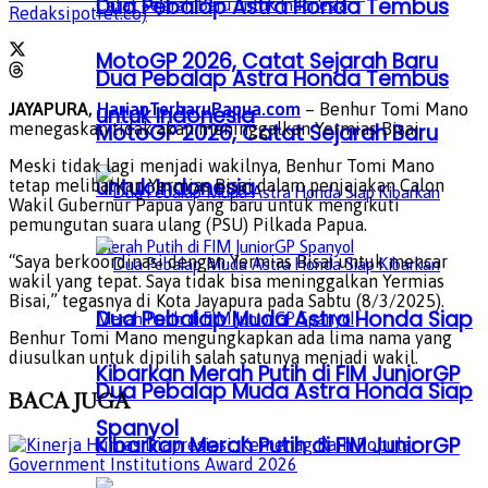
Dua Pebalap Astra Honda Tembus
Redaksipotret.co)
MotoGP 2026, Catat Sejarah Baru
Dua Pebalap Astra Honda Tembus
JAYAPURA,
HarianTerbaruPapua.com
– Benhur Tomi Mano
untuk Indonesia
menegaskan tidak akan meninggalkan Yermias Bisai.
MotoGP 2026, Catat Sejarah Baru
Meski tidak lagi menjadi wakilnya, Benhur Tomi Mano
untuk Indonesia
tetap melibatkan Yermias Bisai dalam penjajakan Calon
Wakil Gubernur Papua yang baru untuk mengikuti
pemungutan suara ulang (PSU) Pilkada Papua.
“Saya berkoordinasi dengan Yermias Bisai untuk mencar
wakil yang tepat. Saya tidak bisa meninggalkan Yermias
Bisai,” tegasnya di Kota Jayapura pada Sabtu (8/3/2025).
Dua Pebalap Muda Astra Honda Siap
Benhur Tomi Mano mengungkapkan ada lima nama yang
diusulkan untuk dipilih salah satunya menjadi wakil.
Kibarkan Merah Putih di FIM JuniorGP
Dua Pebalap Muda Astra Honda Siap
BACA
JUGA
Spanyol
Kibarkan Merah Putih di FIM JuniorGP