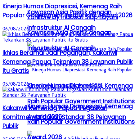
Kinerja Humas Diapresiasi, Kemenag Raih
Kawasan Asia Pasifik dengan
Popular Government Institutions Award 2026
Zankore by Indosat Siap Layani
Infrastruktur AI Canggih
06/08/2026
Kawasan Asia Pasifik dengan
Infrastruktur AI Canggih
Ikhlas Beramal Jadi Pegangan, Kakanwil
Kemenag Papua Tekankan 38 Layanan Publik
itu Gratis
05/08/2026
Kinerja Humas Diapresiasi, Kemenag
Raih Popular Government Institutions
Kinerja Humas Diapresiasi, Kemenag
Kakanwil Kemenag Papua Tegaskan
Award 2026
Komitmen Jalankan Standar 38 Pelayanan
Raih Popular Government Institutions
Publik
Award 2026