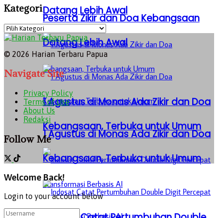
Kategori
Datang Lebih Awal
Peserta Zikir dan Doa Kebangsaan
Kategori
Datang Lebih Awal
© 2026 Harian Terbaru Papua
Navigate Site
Privacy Policy
1 Agustus di Monas Ada Zikir dan Doa
Terms of Use
About Us
Redaksi
Kebangsaan, Terbuka untuk Umum
1 Agustus di Monas Ada Zikir dan Doa
Follow Me
Kebangsaan, Terbuka untuk Umum
Welcome Back!
Login to your account below
Indosat Catat Pertumbuhan Double