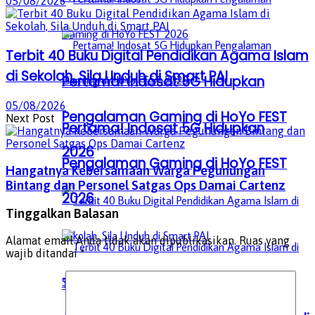
05/08/2026
Terbit 40 Buku Digital Pendidikan Agama Islam
di Sekolah, Sila Unduh di Smart PAI
Pertama! Indosat 5G Hidupkan
05/08/2026
Pengalaman Gaming di HoYo FEST
Next Post
Pertama! Indosat 5G Hidupkan
2026
Pengalaman Gaming di HoYo FEST
Hangatnya Kebersamaan Warga Pegunungan
Bintang dan Personel Satgas Ops Damai Cartenz
2026
Tinggalkan Balasan
Alamat email Anda tidak akan dipublikasikan.
Ruas yang
wajib ditandai
*
Terbit 40 Buku Digital Pendidikan