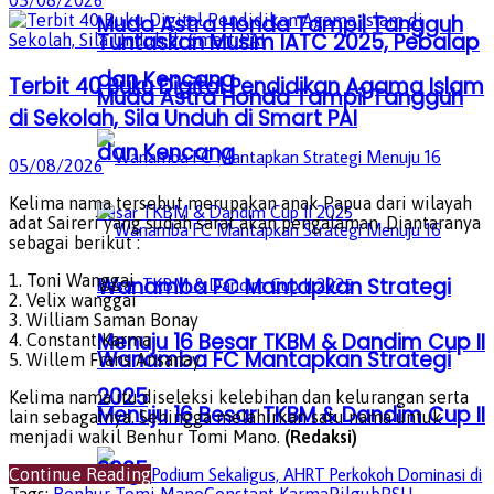
05/08/2026
Muda Astra Honda Tampil Tangguh
Tuntaskan Musim IATC 2025, Pebalap
dan Kencang
Terbit 40 Buku Digital Pendidikan Agama Islam
Muda Astra Honda Tampil Tangguh
di Sekolah, Sila Unduh di Smart PAI
dan Kencang
05/08/2026
Kelima nama tersebut merupakan anak Papua dari wilayah
adat Saireri yang sudah sarat akan pengalaman. Diantaranya
sebagai berikut :
1. Toni Wanggai
Wanamba FC Mantapkan Strategi
2. Velix wanggai
3. William Saman Bonay
Menuju 16 Besar TKBM & Dandim Cup II
4. Constant Karma
Wanamba FC Mantapkan Strategi
5. Willem Frans Ansanay
2025
Kelima nama itu diseleksi kelebihan dan kelurangan serta
Menuju 16 Besar TKBM & Dandim Cup II
lain sebagainya. Sehingga melahirkan satu nama untuk
menjadi wakil Benhur Tomi Mano.
(Redaksi)
2025
Continue Reading
Tags:
Benhur Tomi Mano
Constant Karma
Pilgub
PSU