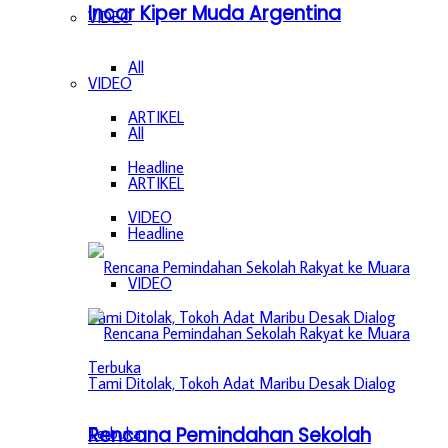
Incar Kiper Muda Argentina
VIDEO
All
VIDEO
ARTIKEL
All
Headline
ARTIKEL
VIDEO
Headline
VIDEO
Rencana Pemindahan Sekolah