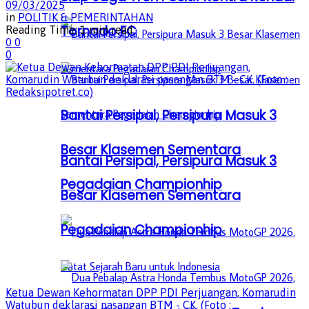
09/03/2025
in
POLITIK & PEMERINTAHAN
Tornado FC
Reading Time: 1 min read
0
0
0
Bantai Persipal, Persipura Masuk 3
Besar Klasemen Sementara
Bantai Persipal, Persipura Masuk 3
Pegadaian Championhip
Besar Klasemen Sementara
Pegadaian Championhip
Ketua Dewan Kehormatan DPP PDI Perjuangan, Komarudin
Watubun deklarasi pasangan BTM - CK. (Foto :