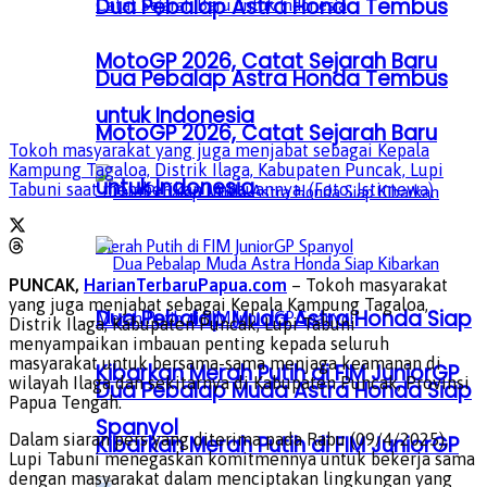
Dua Pebalap Astra Honda Tembus
MotoGP 2026, Catat Sejarah Baru
Dua Pebalap Astra Honda Tembus
untuk Indonesia
MotoGP 2026, Catat Sejarah Baru
Tokoh masyarakat yang juga menjabat sebagai Kepala
Kampung Tagaloa, Distrik Ilaga, Kabupaten Puncak, Lupi
untuk Indonesia
Tabuni saat memberikan imbauannya. (Foto: Istimewa)
PUNCAK,
HarianTerbaruPapua.com
– Tokoh masyarakat
yang juga menjabat sebagai Kepala Kampung Tagaloa,
Dua Pebalap Muda Astra Honda Siap
Distrik Ilaga, Kabupaten Puncak, Lupi Tabuni
menyampaikan imbauan penting kepada seluruh
masyarakat untuk bersama-sama menjaga keamanan di
Kibarkan Merah Putih di FIM JuniorGP
wilayah Ilaga dan sekitarnya di Kabupaten Puncak, Provinsi
Dua Pebalap Muda Astra Honda Siap
Papua Tengah.
Spanyol
Dalam siaran pers yang diterima pada Rabu (09/4/2025),
Kibarkan Merah Putih di FIM JuniorGP
Lupi Tabuni menegaskan komitmennya untuk bekerja sama
dengan masyarakat dalam menciptakan lingkungan yang