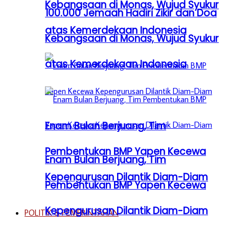
Kebangsaan di Monas, Wujud Syukur
100.000 Jemaah Hadiri Zikir dan Doa
atas Kemerdekaan Indonesia
Kebangsaan di Monas, Wujud Syukur
atas Kemerdekaan Indonesia
Enam Bulan Berjuang, Tim
Pembentukan BMP Yapen Kecewa
Enam Bulan Berjuang, Tim
Kepengurusan Dilantik Diam-Diam
Pembentukan BMP Yapen Kecewa
Kepengurusan Dilantik Diam-Diam
POLITIK & PEMERINTAHAN