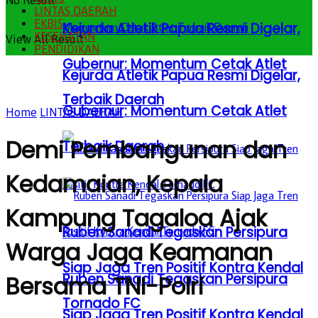
No Result
LINTAS DAERAH
EKBIS
Kejurda Atletik Papua Resmi Digelar,
KESEHATAN
View All Result
PENDIDIKAN
Gubernur: Momentum Cetak Atlet
Kejurda Atletik Papua Resmi Digelar,
Terbaik Daerah
Gubernur: Momentum Cetak Atlet
Home
LINTAS DAERAH
Demi Pembangunan dan
Terbaik Daerah
Kedamaian, Kepala
Kampung Tagaloa Ajak
Ruben Sanadi Tegaskan Persipura
Warga Jaga Keamanan
Siap Jaga Tren Positif Kontra Kendal
Ruben Sanadi Tegaskan Persipura
Bersama TNI-Polri
Tornado FC
Siap Jaga Tren Positif Kontra Kendal