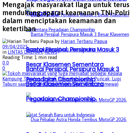
Mengajak masyarakat Ilaga untuk terus
mendukung aparat keamanan TNI-Polri
Tornado FC
dalam menciptakan keamanan dan
ketertiban
by
Harian Terbaru Papua
09/04/2025
Bantai Persipal, Persipura Masuk 3
in
LINTAS DAERAH
,
NEWS
Reading Time: 1 min read
0
0
Besar Klasemen Sementara
Bantai Persipal, Persipura Masuk 3
0
Pegadaian Championhip
Besar Klasemen Sementara
Pegadaian Championhip