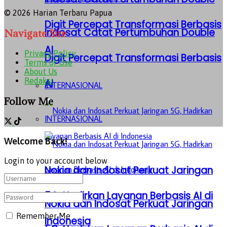
© 2026 Harian Terbaru Papua
Digit Percepat Transformasi Berbasis
Indosat Catat Pertumbuhan Double
Navigate Site
AI
Privacy Policy
Digit Percepat Transformasi Berbasis
Terms of Use
About Us
Redaksi
AI
INTERNASIONAL
Follow Me
INTERNASIONAL
Welcome Back!
Login to your account below
Nokia dan Indosat Perkuat Jaringan
5G, Hadirkan Layanan Berbasis AI di
Nokia dan Indosat Perkuat Jaringan
Remember Me
Indonesia