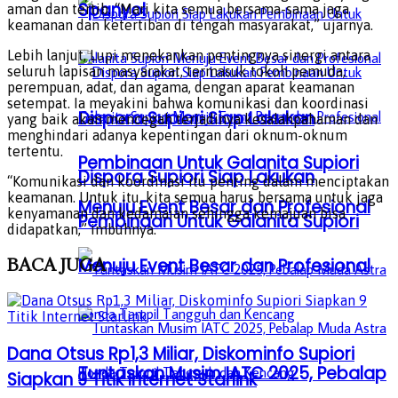
Spanyol
aman dan tertib. “Mari kita semua bersama-sama jaga
keamanan dan ketertiban di tengah masyarakat,” ujarnya.
Lebih lanjut, Lupi menekankan pentingnya sinergi antara
seluruh lapisan masyarakat, termasuk tokoh pemuda,
perempuan, adat, dan agama, dengan aparat keamanan
setempat. Ia meyakini bahwa komunikasi dan koordinasi
Dispora Supiori Siap Lakukan
yang baik akan mencegah terjadinya kesalahpahaman dan
menghindari adanya kepentingan dari oknum-oknum
tertentu.
Pembinaan Untuk Galanita Supiori
Dispora Supiori Siap Lakukan
“Komunikasi dan koordinasi itu penting dalam menciptakan
keamanan. Untuk itu, kita semua harus bersama untuk jaga
Menuju Event Besar dan Profesional
kenyamanan dan kedamaian sehingga kemajuan bisa
Pembinaan Untuk Galanita Supiori
didapatkan,” imbuhnya.
BACA
JUGA
Menuju Event Besar dan Profesional
Dana Otsus Rp1,3 Miliar, Diskominfo Supiori
Tuntaskan Musim IATC 2025, Pebalap
Siapkan 9 Titik Internet Starlink