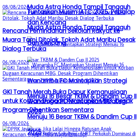
Muda Astra Honda Tampil Tangguh
08/08/2026
Tuntaskan Musim IATC 2025, Pebalap
dan Kencang
Muda Astra Honda Tampil Tangguh
Rencana Pemindahan Sekolah Rakyat ke
Muara Tami Ditolak, Tokoh Adat Maribu Desak
dan Kencang
Dialog Terbuka
06/08/2026
Wanamba FC Mantapkan Strategi
GKI Tanah Merah Buka Dapur Kemanusiaan
Menuju 16 Besar TKBM & Dandim Cup II
untuk Korban Dugaan Keracunan MBG, Desak
Wanamba FC Mantapkan Strategi
Program Dihentikan Sementara
2025
Menuju 16 Besar TKBM & Dandim Cup II
06/08/2026
2025