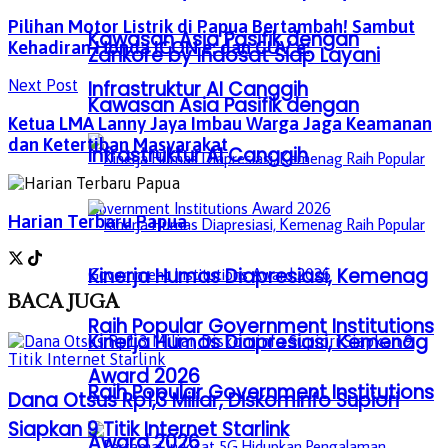
Pilihan Motor Listrik di Papua Bertambah! Sambut
Kawasan Asia Pasifik dengan
Kehadiran Honda ICON e: dan CUV e:
Zankore by Indosat Siap Layani
Infrastruktur AI Canggih
Next Post
Kawasan Asia Pasifik dengan
Ketua LMA Lanny Jaya Imbau Warga Jaga Keamanan
dan Ketertiban Masyarakat
Infrastruktur AI Canggih
Harian Terbaru Papua
Kinerja Humas Diapresiasi, Kemenag
BACA
JUGA
Raih Popular Government Institutions
Kinerja Humas Diapresiasi, Kemenag
Award 2026
Raih Popular Government Institutions
Dana Otsus Rp1,3 Miliar, Diskominfo Supiori
Siapkan 9 Titik Internet Starlink
Award 2026