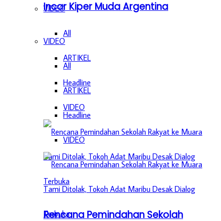
Incar Kiper Muda Argentina
VIDEO
All
VIDEO
ARTIKEL
All
Headline
ARTIKEL
VIDEO
Headline
VIDEO
Rencana Pemindahan Sekolah