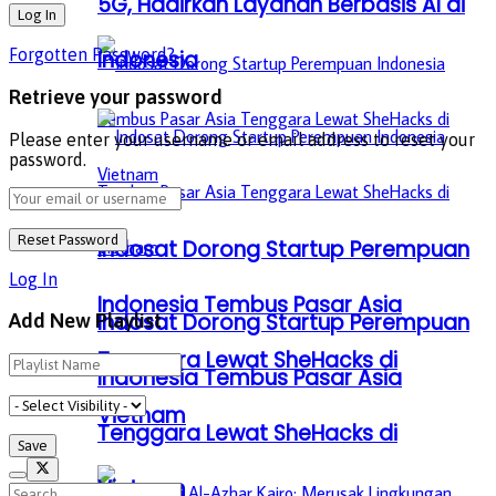
5G, Hadirkan Layanan Berbasis AI di
Forgotten Password?
Indonesia
Retrieve your password
Please enter your username or email address to reset your
password.
Indosat Dorong Startup Perempuan
Log In
Indonesia Tembus Pasar Asia
Indosat Dorong Startup Perempuan
Add New Playlist
Tenggara Lewat SheHacks di
Indonesia Tembus Pasar Asia
Vietnam
Tenggara Lewat SheHacks di
Vietnam