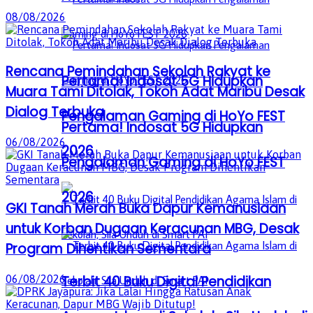
08/08/2026
Rencana Pemindahan Sekolah Rakyat ke
Pertama! Indosat 5G Hidupkan
Muara Tami Ditolak, Tokoh Adat Maribu Desak
Dialog Terbuka
Pengalaman Gaming di HoYo FEST
Pertama! Indosat 5G Hidupkan
06/08/2026
2026
Pengalaman Gaming di HoYo FEST
2026
GKI Tanah Merah Buka Dapur Kemanusiaan
untuk Korban Dugaan Keracunan MBG, Desak
Program Dihentikan Sementara
Terbit 40 Buku Digital Pendidikan
06/08/2026