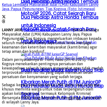
Dua Pebalap Astra Honda Tembus
Ketua Lembaga Masyarakat Adat (LMA) Kabupaten Lanny
Jaya, Papua Pegunungan, Tias Kogoya. (Foto: Istimewa)
MotoGP 2026, Catat Sejarah Baru
Dua Pebalap Astra Honda Tembus
untuk Indonesia
MotoGP 2026, Catat Sejarah Baru
LANNY JAYA,
HarianTerbaruPapua.com
– Ketua Lembaga
Masyarakat Adat (LMA) Kabupaten Lanny Jaya, Papua
Pegunungan, Tias Kogoya, mengeluarkan imbauan kepada
untuk Indonesia
seluruh masyarakat Lanny Jaya untuk terus menjaga
keamanan dan ketertiban masyarakat (kamtibmas) agar
tetap aman dan kondusif.
Dalam pernyataannya di Tiom, Rabu (09/4/2025), Tias
Kogoya menekankan pentingnya persatuan dan
kewaspadaan seluruh lapisan masyarakat agar tidak mudah
Dua Pebalap Muda Astra Honda Siap
terprovokasi oleh isu-isu yang dapat memecah belah
persatuan dan kenyamanan yang sudah terjaga.
Kibarkan Merah Putih di FIM JuniorGP
Sebagai kepala suku dan Ketua LMA Lanny Jaya, ia secara
Dua Pebalap Muda Astra Honda Siap
khusus meminta warga untuk tidak terpengaruh oleh
Spanyol
ajakan kelompok luar, termasuk Kelompok Kriminal
Kibarkan Merah Putih di FIM JuniorGP
Bersenjata (KKB), yang berpotensi mengganggu keamanan
di wilayah Lanny Jaya.