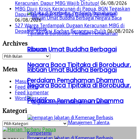
Keracunan, Dapur MBG Wajib Ditutup!
06/08/2026
MBG Diuji Krisis Keracunan di Papua, BGN Tegaskan
Dapur Tak Sesuai SOP Siap Ditutup Permanen
06/08/2026
527 Warga Terdampak Dugaan Keracunan MBG di
Depapre, Kondisi Korban Berangsur Pulih
06/08/2026
Archives
Ribuan Umat Buddha Berbagai
Archives
Negara Baca Tipitaka di Borobudur,
Meta
Ribuan Umat Buddha Berbagai
Perdalam Pemahaman Dhamma
Masuk
Negara Baca Tipitaka di Borobudur,
Feed entri
Feed komentar
WordPress.org
Perdalam Pemahaman Dhamma
Kategori
Kategori