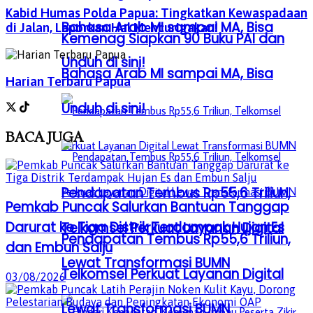
Kabid Humas Polda Papua: Tingkatkan Kewaspadaan
Bahasa Arab MI sampai MA, Bisa
di Jalan, Laporkan Hal Mencurigakan!
Kemenag Siapkan 90 Buku PAI dan
Unduh di sini!
Bahasa Arab MI sampai MA, Bisa
Harian Terbaru Papua
Unduh di sini!
BACA
JUGA
Pendapatan Tembus Rp55,6 Triliun,
Pemkab Puncak Salurkan Bantuan Tanggap
Darurat ke Tiga Distrik Terdampak Hujan Es
Telkomsel Perkuat Layanan Digital
Pendapatan Tembus Rp55,6 Triliun,
dan Embun Salju
Lewat Transformasi BUMN
Telkomsel Perkuat Layanan Digital
03/08/2026
Lewat Transformasi BUMN