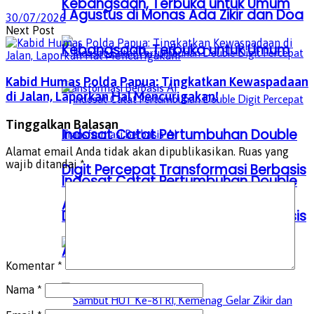
Kebangsaan, Terbuka untuk Umum
1 Agustus di Monas Ada Zikir dan Doa
30/07/2026
Next Post
Kebangsaan, Terbuka untuk Umum
Kabid Humas Polda Papua: Tingkatkan Kewaspadaan
di Jalan, Laporkan Hal Mencurigakan!
Tinggalkan Balasan
Indosat Catat Pertumbuhan Double
Alamat email Anda tidak akan dipublikasikan.
Ruas yang
wajib ditandai
*
Digit Percepat Transformasi Berbasis
Indosat Catat Pertumbuhan Double
AI
Digit Percepat Transformasi Berbasis
AI
Komentar
*
Nama
*