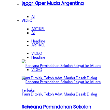
Incar Kiper Muda Argentina
VIDEO
All
VIDEO
ARTIKEL
All
Headline
ARTIKEL
VIDEO
Headline
VIDEO
Rencana Pemindahan Sekolah