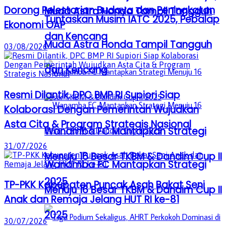
Dorong Pelestarian Budaya dan Peningkatan
Muda Astra Honda Tampil Tangguh
Tuntaskan Musim IATC 2025, Pebalap
Ekonomi OAP
dan Kencang
Muda Astra Honda Tampil Tangguh
03/08/2026
dan Kencang
Resmi Dilantik, DPC BMP RI Supiori Siap
Kolaborasi Dengan Pemerintah Wujudkan
Asta Cita & Program Strategis Nasional
Wanamba FC Mantapkan Strategi
31/07/2026
Menuju 16 Besar TKBM & Dandim Cup II
Wanamba FC Mantapkan Strategi
2025
TP-PKK Kabupaten Puncak Asah Bakat Seni
Menuju 16 Besar TKBM & Dandim Cup II
Anak dan Remaja Jelang HUT RI ke-81
2025
30/07/2026