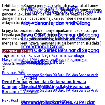
Lebih lanjut, Kogoya mengajak seluruh masyarakat Lanny
Jaya untuk bersatu mendukung pembangunan yang sedang
gencar dilakukan oleh pemerintah di berbagai sektor,
dengan harapan dapat memajukan sumber daya manusia di
Arbi, Adenanta, dan Andi Gilang
wilayah tersebut.
Ia juga berencana untuk menyampaikan imbauan serupa
Bawa CBR Series Bersinar di Sepang
kepada para ketua LMA di tingkat distrik agar turut
Arbi, Adenanta, dan Andi Gilang
memberikan pemahaman yang baik kepada masyarakat
mengenai pentingnya menjaga situasi keamanan.
(Redaksi)
International Circuit
Bawa CBR Series Bersinar di Sepang
Continue Reading
Tags:
aman dan Kondusif
Jaga Keamanan
Lembaga
Masyarakat Adat
LMA Lanny Jaya
Papua Pegunungan
International Circuit
NASIONAL
Share
Tweet
Share
Send
Send
Previous Post
NASIONAL
Demi Pembangunan dan Kedamaian, Kepala
Kampung Tagaloa Ajak Warga Jaga Keamanan
Bersama TNI-Polri
Next Post
Kemenag Siapkan 90 Buku PAI dan