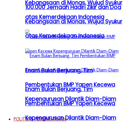
Kebangsaan di Monas, Wujud Syukur
100.000 Jemaah Hadiri Zikir dan Doa
atas Kemerdekaan Indonesia
Kebangsaan di Monas, Wujud Syukur
atas Kemerdekaan Indonesia
Enam Bulan Berjuang, Tim
Pembentukan BMP Yapen Kecewa
Enam Bulan Berjuang, Tim
Kepengurusan Dilantik Diam-Diam
Pembentukan BMP Yapen Kecewa
Kepengurusan Dilantik Diam-Diam
POLITIK & PEMERINTAHAN