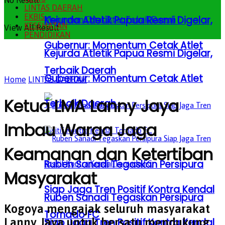
No Result
LINTAS DAERAH
EKBIS
Kejurda Atletik Papua Resmi Digelar,
KESEHATAN
View All Result
PENDIDIKAN
Gubernur: Momentum Cetak Atlet
Kejurda Atletik Papua Resmi Digelar,
Terbaik Daerah
Gubernur: Momentum Cetak Atlet
Home
LINTAS DAERAH
Ketua LMA Lanny Jaya
Terbaik Daerah
Imbau Warga Jaga
Keamanan dan Ketertiban
Ruben Sanadi Tegaskan Persipura
Masyarakat
Siap Jaga Tren Positif Kontra Kendal
Ruben Sanadi Tegaskan Persipura
Kogoya mengajak seluruh masyarakat
Tornado FC
Lanny Jaya untuk bersatu mendukung
Siap Jaga Tren Positif Kontra Kendal