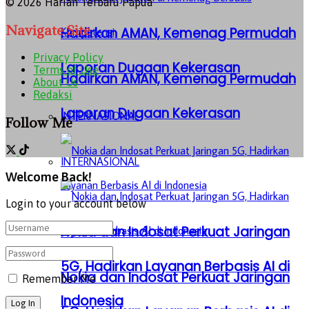
© 2026 Harian Terbaru Papua
Navigate Site
Hadirkan AMAN, Kemenag Permudah
Privacy Policy
Laporan Dugaan Kekerasan
Terms of Use
Hadirkan AMAN, Kemenag Permudah
About Us
Redaksi
Laporan Dugaan Kekerasan
INTERNASIONAL
Follow Me
INTERNASIONAL
Welcome Back!
Login to your account below
Nokia dan Indosat Perkuat Jaringan
5G, Hadirkan Layanan Berbasis AI di
Nokia dan Indosat Perkuat Jaringan
Remember Me
Indonesia