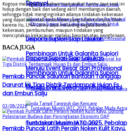
Spanyol
Kogoya menegaskan bahwa masyarakat Lanny Jaya saat ini
hidup dengan baik dan sedang aktif membangun daerah,
sehingga tidak menginginkan adanya tindakan kekerasan
yang dapat merusak kedamaian yang telah tercipta. Oleh
karena itu, LMA Lanny Jaya melarang segala bentuk
kekerasan, pembunuhan, maupun tindakan yang
menciptakan kekacauan melalui hasutan atau penghinaan.
Dispora Supiori Siap Lakukan
BACA
JUGA
Pembinaan Untuk Galanita Supiori
Dispora Supiori Siap Lakukan
Menuju Event Besar dan Profesional
Pembinaan Untuk Galanita Supiori
Pemkab Puncak Salurkan Bantuan Tanggap
Darurat ke Tiga Distrik Terdampak Hujan Es
Menuju Event Besar dan Profesional
dan Embun Salju
03/08/2026
Tuntaskan Musim IATC 2025, Pebalap
Pemkab Puncak Latih Perajin Noken Kulit Kayu,