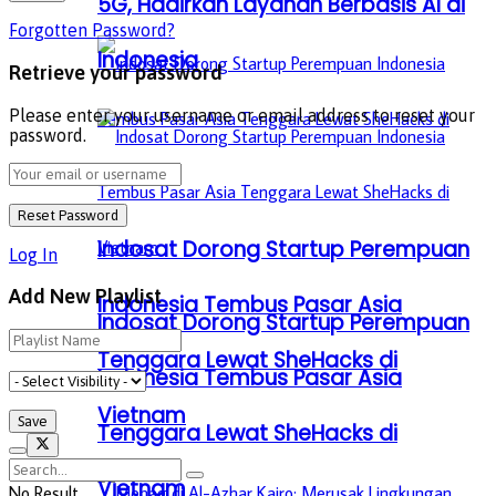
5G, Hadirkan Layanan Berbasis AI di
Forgotten Password?
Indonesia
Retrieve your password
Please enter your username or email address to reset your
password.
Indosat Dorong Startup Perempuan
Log In
Add New Playlist
Indonesia Tembus Pasar Asia
Indosat Dorong Startup Perempuan
Tenggara Lewat SheHacks di
Indonesia Tembus Pasar Asia
Vietnam
Tenggara Lewat SheHacks di
Vietnam
No Result