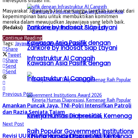
merespons situasi ini.
Masyarakat Jayawijaya kini menunggu langkah konkret dari
kepemimpinan baru untuk membuktikan komitmen
mereka dalam mewujudkan Jayawijaya yang lebih baik.
Zankore by Indosat Siap Layani
(Redaksi)
Continue Reading
Kawasan Asia Pasifik dengan
Tags:
Jayawijaya
Ricuh
Syukuran Bupati
Zankore by Indosat Siap Layani
Share
Tweet
Infrastruktur AI Canggih
Share
Kawasan Asia Pasifik dengan
Send
Send
Infrastruktur AI Canggih
Previous Post
Amankan Puncak Jaya, TNI-Polri Intensifkan Patroli
dan Razia Senjata Tajam
Kinerja Humas Diapresiasi, Kemenag
Next Post
Raih Popular Government Institutions
Kinerja Humas Diapresiasi, Kemenag
Revisi UU TNI, Penempatan Prajurit Aktif di K/L