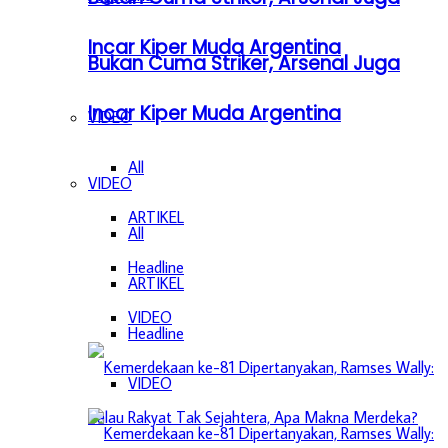
Incar Kiper Muda Argentina
Bukan Cuma Striker, Arsenal Juga
Incar Kiper Muda Argentina
VIDEO
All
VIDEO
ARTIKEL
All
Headline
ARTIKEL
VIDEO
Headline
VIDEO