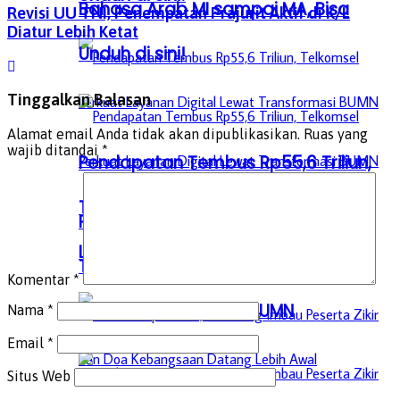
Bahasa Arab MI sampai MA, Bisa
Revisi UU TNI, Penempatan Prajurit Aktif di K/L
Diatur Lebih Ketat
Unduh di sini!
Tinggalkan Balasan
Alamat email Anda tidak akan dipublikasikan.
Ruas yang
wajib ditandai
*
Pendapatan Tembus Rp55,6 Triliun,
Telkomsel Perkuat Layanan Digital
Pendapatan Tembus Rp55,6 Triliun,
Lewat Transformasi BUMN
Telkomsel Perkuat Layanan Digital
Komentar
*
Lewat Transformasi BUMN
Nama
*
Email
*
Situs Web