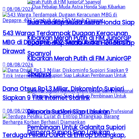
08/08/2026
Dua Pebalap Muda Astra Honda Siap
543 Warga Terdampak Dugaan Keracunan
Kibarkan Merah Putih di FIM JuniorGP
MBG di Depapre, 402 Sembuh dan 120 Masih
Dua Pebalap Muda Astra Honda Siap
Dirawat
Spanyol
Kibarkan Merah Putih di FIM JuniorGP
08/08/2026
Spanyol
Dana Otsus Rp1,3 Miliar, Diskominfo Supiori
Siapkan 9 Titik Internet Starlink
Dispora Supiori Siap Lakukan
08/08/2026
Pembinaan Untuk Galanita Supiori
Dispora Supiori Siap Lakukan
Terduga Pelaku Curat di Entrop Ditangkap,