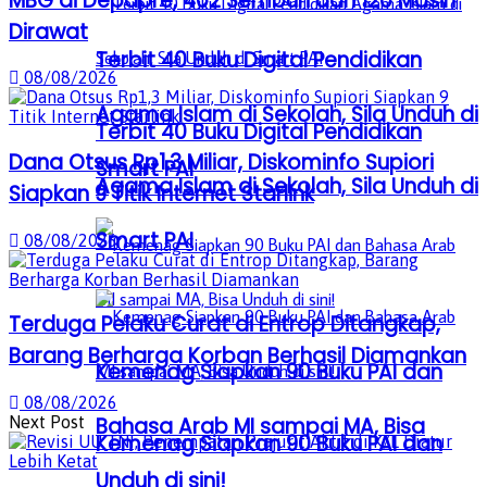
MBG di Depapre, 402 Sembuh dan 120 Masih
Dirawat
Terbit 40 Buku Digital Pendidikan
08/08/2026
Agama Islam di Sekolah, Sila Unduh di
Terbit 40 Buku Digital Pendidikan
Dana Otsus Rp1,3 Miliar, Diskominfo Supiori
Smart PAI
Agama Islam di Sekolah, Sila Unduh di
Siapkan 9 Titik Internet Starlink
Smart PAI
08/08/2026
Terduga Pelaku Curat di Entrop Ditangkap,
Barang Berharga Korban Berhasil Diamankan
Kemenag Siapkan 90 Buku PAI dan
08/08/2026
Next Post
Bahasa Arab MI sampai MA, Bisa
Kemenag Siapkan 90 Buku PAI dan
Unduh di sini!