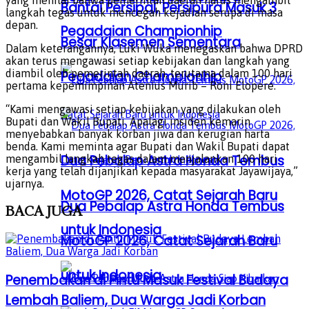
Bantai Persipal, Persipura Masuk 3
langkah tegas untuk mencegah kejadian serupa di masa
depan.
Pegadaian Championhip
Besar Klasemen Sementara
Dalam keterangannya, Luki Wuka menegaskan bahwa DPRD
akan terus mengawasi setiap kebijakan dan langkah yang
diambil oleh pemerintah daerah, terutama dalam 100 hari
Pegadaian Championhip
pertama kepemimpinan Atenius Murib – Roni Elopere.
“Kami mengawasi setiap kebijakan yang dilakukan oleh
Bupati dan Wakil Bupati. Apalagi insiden kemarin
menyebabkan banyak korban jiwa dan kerugian harta
benda. Kami meminta agar Bupati dan Wakil Bupati dapat
Dua Pebalap Astra Honda Tembus
mengambil langkah tegas dalam menjalankan 100 hari
kerja yang telah dijanjikan kepada masyarakat Jayawijaya,”
ujarnya.
MotoGP 2026, Catat Sejarah Baru
Dua Pebalap Astra Honda Tembus
BACA
JUGA
untuk Indonesia
MotoGP 2026, Catat Sejarah Baru
untuk Indonesia
Penembakan di Pintu Masuk Festival Budaya
Lembah Baliem, Dua Warga Jadi Korban