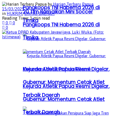
by
Harian Terbaru Papua
Pangkoops TNI Habema 2026 di
15/03/2025
20 Tim Ramaikan Mini Soccer
in
HUKRIM
,
LINTAS DAERAH
Reading Time: 1 min read
Timika
0
0
Pangkoops TNI Habema 2026 di
0
Timika
Kejurda Atletik Papua Resmi Digelar,
Gubernur: Momentum Cetak Atlet
Kejurda Atletik Papua Resmi Digelar,
Terbaik Daerah
Gubernur: Momentum Cetak Atlet
Terbaik Daerah