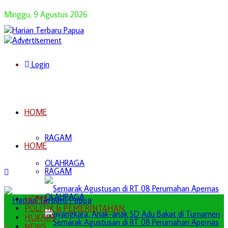
Minggu, 9 Agustus 2026
Login
HOME
RAGAM
HOME
OLAHRAGA
RAGAM
OLAHRAGA
HOME
POLITIK & PEMERINTAHAN
HUKRIM
NEWS