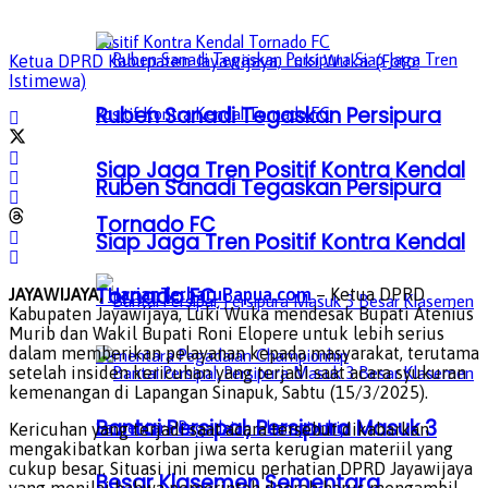
Ketua DPRD Kabupaten Jayawijaya, Luki Wuka. (Foto:
Istimewa)
Ruben Sanadi Tegaskan Persipura
Siap Jaga Tren Positif Kontra Kendal
Ruben Sanadi Tegaskan Persipura
Tornado FC
Siap Jaga Tren Positif Kontra Kendal
Tornado FC
JAYAWIJAYA,
HarianTerbaruPapua.com
– Ketua DPRD
Kabupaten Jayawijaya, Luki Wuka mendesak Bupati Atenius
Murib dan Wakil Bupati Roni Elopere untuk lebih serius
dalam memberikan pelayanan kepada masyarakat, terutama
setelah insiden kericuhan yang terjadi saat acara syukuran
kemenangan di Lapangan Sinapuk, Sabtu (15/3/2025).
Bantai Persipal, Persipura Masuk 3
Kericuhan yang terjadi saat acara tersebut dikabarkan
mengakibatkan korban jiwa serta kerugian materiil yang
cukup besar. Situasi ini memicu perhatian DPRD Jayawijaya
Besar Klasemen Sementara
yang menilai bahwa pemerintah daerah harus mengambil