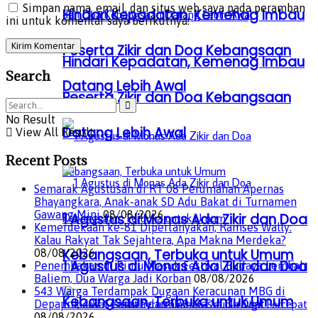
Simpan nama, email, dan situs web saya pada peramban
Hindari Kepadatan, Kemenag Imbau
ini untuk komentar saya berikutnya.
Peserta Zikir dan Doa Kebangsaan
Hindari Kepadatan, Kemenag Imbau
Search
Datang Lebih Awal
Peserta Zikir dan Doa Kebangsaan
No Result
Datang Lebih Awal
View All Result
Recent Posts
Semarak Agustusan di RT 08 Perumahan Apernas
Bhayangkara, Anak-anak SD Adu Bakat di Turnamen
Gawang Mini
08/08/2026
1 Agustus di Monas Ada Zikir dan Doa
Kemerdekaan ke-81 Dipertanyakan, Ramses Wally:
Kalau Rakyat Tak Sejahtera, Apa Makna Merdeka?
Kebangsaan, Terbuka untuk Umum
08/08/2026
1 Agustus di Monas Ada Zikir dan Doa
Penembakan di Pintu Masuk Festival Budaya Lembah
Baliem, Dua Warga Jadi Korban
08/08/2026
543 Warga Terdampak Dugaan Keracunan MBG di
Kebangsaan, Terbuka untuk Umum
Depapre, 402 Sembuh dan 120 Masih Dirawat
08/08/2026