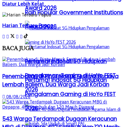
Diatur Lebih Ketat
Award 2026
Raih Popular Government Institutions
Harian Terbaru Papua
Award 2026
BACA
JUGA
Pertama! Indosat 5G Hidupkan
Pengalaman Gaming di HoYo FEST
Penembakan di Pintu Masuk Festival Budaya
Pertama! Indosat 5G Hidupkan
Lembah Baliem, Dua Warga Jadi Korban
2026
Pengalaman Gaming di HoYo FEST
08/08/2026
2026
543 Warga Terdampak Dugaan Keracunan