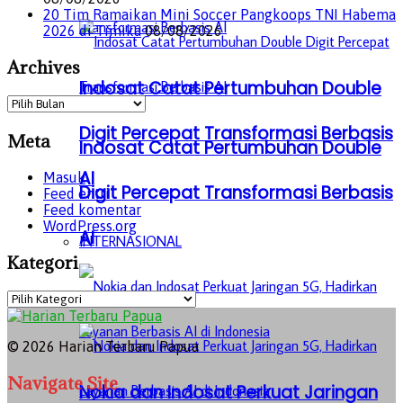
20 Tim Ramaikan Mini Soccer Pangkoops TNI Habema
2026 di Timika
08/08/2026
Archives
Indosat Catat Pertumbuhan Double
Archives
Digit Percepat Transformasi Berbasis
Meta
Indosat Catat Pertumbuhan Double
AI
Masuk
Digit Percepat Transformasi Berbasis
Feed entri
Feed komentar
WordPress.org
AI
INTERNASIONAL
Kategori
Kategori
INTERNASIONAL
© 2026 Harian Terbaru Papua
Navigate Site
Nokia dan Indosat Perkuat Jaringan