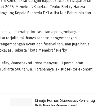
tara Kemenekraf dengan Bappeda DKJ dan Disparekraf
uari 2025. Menekraf/Kabekraf Teuku Riefky Harsya
ngsung Kepala Bappeda DKJ Atika Nur Rahmania dan
a sebagai daerah prioritas utama pengembangan
bisa terjalin tak hanya sebatas pengembangan
a. Pengembangan event dan festival tahunan juga harus
kal asli Jakarta,” kata Menekraf Riefky.
iefky, Wamenekraf Irene menyetujui pembuatan
u Jakarta 500 tahun. Harapannya, 17 subsektor ekonomi
Kinerja Humas Diapresiasi, Kemenag
Raih Popular Government