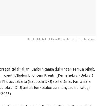
Menekraf/Kabekraf Teuku Riefky Harsya. (Foto : Istimewa)
reatif tidak akan tumbuh tanpa dukungan semua pihak.
 Kreatif/Badan Ekonomi Kreatif (Kemenekraf/Bekraf)
husus Jakarta (Bappeda DKJ) serta Dinas Pariwisata
parekraf DKJ) untuk berkolaborasi menyusun strategi
/2025).