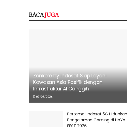
BACA
JUGA
Zankore by Indosat Siap Layani
Kawasan Asia Pasifik dengan
Infrastruktur AI Canggih
07/08/2026
Pertama! Indosat 5G Hidupka
Pengalaman Gaming di HoYo
FEST 2026