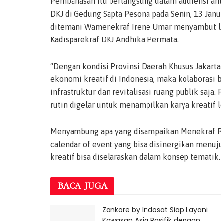
Pembahasan itu berlangsung dalam audiensi an
DKJ di Gedung Sapta Pesona pada Senin, 13 Jan
ditemani Wamenekraf Irene Umar menyambut la
Kadisparekraf DKJ Andhika Permata.
“Dengan kondisi Provinsi Daerah Khusus Jakart
ekonomi kreatif di Indonesia, maka kolaborasi 
infrastruktur dan revitalisasi ruang publik saj
rutin digelar untuk menampilkan karya kreatif lo
Menyambung apa yang disampaikan Menekraf R
calendar of event yang bisa disinergikan menuj
kreatif bisa diselaraskan dalam konsep tematik.
BACA
JUGA
Zankore by Indosat Siap Layani
Kawasan Asia Pasifik dengan