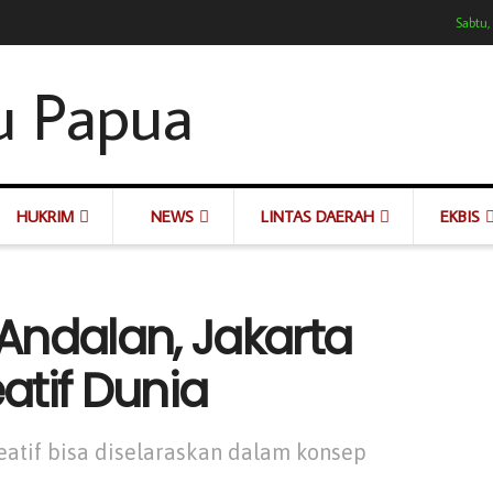
Sabtu,
HUKRIM
NEWS
LINTAS DAERAH
EKBIS
 Andalan, Jakarta
eatif Dunia
atif bisa diselaraskan dalam konsep