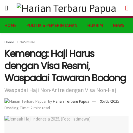
HOME
POLITIK & PEMERINTAHAN
HUKRIM
NEWS
Home
NASIONAL
Kemenag: Haji Harus
dengan Visa Resmi,
Waspadai Tawaran Bodong
Waspadai Haji Non-Antre dengan Visa Non-Haji
by
Harian Terbaru Papua
05/05/2025
Reading Time: 2 mins read