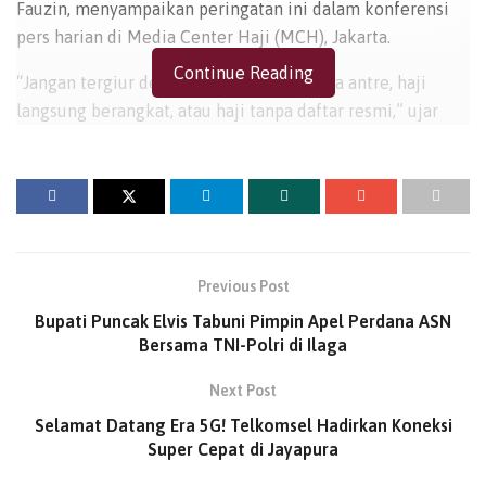
Fauzin, menyampaikan peringatan ini dalam konferensi
pers harian di Media Center Haji (MCH), Jakarta.
Continue Reading
“Jangan tergiur dengan tawaran haji tanpa antre, haji
langsung berangkat, atau haji tanpa daftar resmi,” ujar
Fauzin di Jakarta, Senin (05/5/2025).
Fauzin menekankan bahwa satu-satunya visa yang sah
untuk melaksanakan ibadah haji adalah visa haji resmi
yang dikeluarkan oleh Pemerintah Arab Saudi. Visa
seperti ziarah, kerja, maupun turis tidak dapat digunakan
Previous Post
untuk tujuan berhaji.
Bupati Puncak Elvis Tabuni Pimpin Apel Perdana ASN
“Siapa pun yang tertangkap berhaji tanpa menggunakan
Bersama TNI-Polri di Ilaga
visa haji resmi akan dikenai sanksi tegas, mulai dari
Next Post
penahanan, deportasi, hingga larangan masuk ke Arab
Selamat Datang Era 5G! Telkomsel Hadirkan Koneksi
Saudi selama beberapa tahun ke depan,” tegasnya.
Super Cepat di Jayapura
BACA
JUGA