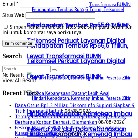
Email
*
Situs Web
Pendapatan Tembus Rp55,6 Triliun,
Simpan nama, email, dan situs web saya pada peramban
ini untuk komentar saya berikutnya.
Telkomsel Perkuat Layanan Digital
Pendapatan Tembus Rp55,6 Triliun,
Lewat Transformasi BUMN
Search
Telkomsel Perkuat Layanan Digital
No Result
Lewat Transformasi BUMN
View All Result
Recent Posts
Dana Otsus Rp1,3 Miliar, Diskominfo Supiori Siapkan 9
Titik Internet Starlink
08/08/2026
Hindari Kepadatan, Kemenag Imbau
Terduga Pelaku Curat di Entrop Ditangkap, Barang
Berharga Korban Berhasil Diamankan
08/08/2026
Feskop Masuk KEN 2026, Kopi Papua Berpotensi
Peserta Zikir dan Doa Kebangsaan
Hindari Kepadatan, Kemenag Imbau
Kuasai Pasar Global
07/08/2026