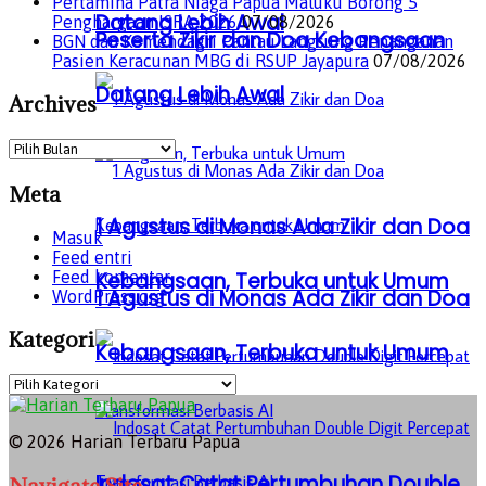
Pertamina Patra Niaga Papua Maluku Borong 5
Datang Lebih Awal
Penghargaan ISRA 2026
07/08/2026
Peserta Zikir dan Doa Kebangsaan
BGN dan Kemendagri Pantau Langsung Penanganan
Pasien Keracunan MBG di RSUP Jayapura
07/08/2026
Datang Lebih Awal
Archives
Archives
Meta
1 Agustus di Monas Ada Zikir dan Doa
Masuk
Feed entri
Feed komentar
Kebangsaan, Terbuka untuk Umum
1 Agustus di Monas Ada Zikir dan Doa
WordPress.org
Kategori
Kebangsaan, Terbuka untuk Umum
Kategori
© 2026 Harian Terbaru Papua
Indosat Catat Pertumbuhan Double
Navigate Site