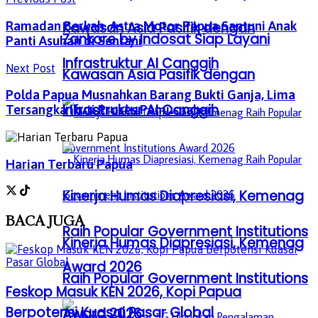
Kawasan Asia Pasifik dengan
Ramadan Berkah, Astra Motor Papua Santuni Anak
Zankore by Indosat Siap Layani
Panti Asuhan di Sentani
Infrastruktur AI Canggih
Next Post
Kawasan Asia Pasifik dengan
Polda Papua Musnahkan Barang Bukti Ganja, Lima
Infrastruktur AI Canggih
Tersangka Ikuti Proses Pemusnahan
Harian Terbaru Papua
Kinerja Humas Diapresiasi, Kemenag
BACA
JUGA
Raih Popular Government Institutions
Kinerja Humas Diapresiasi, Kemenag
Award 2026
Raih Popular Government Institutions
Feskop Masuk KEN 2026, Kopi Papua
Berpotensi Kuasai Pasar Global
Award 2026