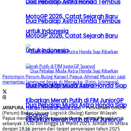
Dua Pebalap Astra Honda Tembus
MotoGP 2026, Catat Sejarah Baru
Dua Pebalap Astra Honda Tembus
untuk Indonesia
MotoGP 2026, Catat Sejarah Baru
untuk Indonesia
Pemimpin Perum Bulog Kanwil Papua, Ahmad Mustari saat
memantau langsung beras di Merauke. (Foto: Istimewa)
Dua Pebalap Muda Astra Honda Siap
Kibarkan Merah Putih di FIM JuniorGP
Dua Pebalap Muda Astra Honda Siap
JAYAPURA,
HarianTerbaruPapua.com
– Perusahaan Umum
(Perum) Badan Urusan Logistik (Bulog) Kantor Wilayah
Spanyol
Papua mencatatkan penyerapan beras petani Merauke
Kibarkan Merah Putih di FIM JuniorGP
sebanyak 3.630 ton hingga 16 Maret 2025. Jumlah ini setara
dengan 18,56 persen dari target penyerapan tahun 2025