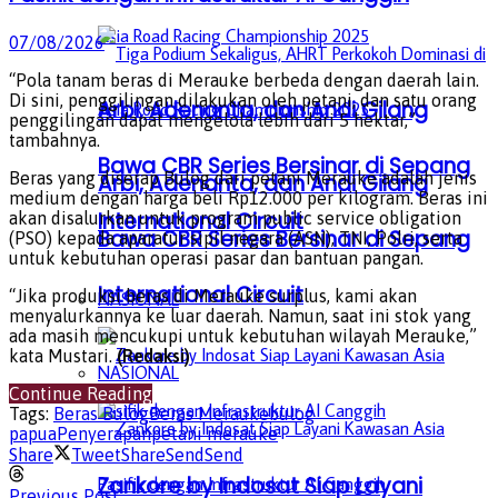
07/08/2026
“Pola tanam beras di Merauke berbeda dengan daerah lain.
Di sini, penggilingan dilakukan oleh petani, dan satu orang
Arbi, Adenanta, dan Andi Gilang
penggilingan dapat mengelola lebih dari 5 hektar,”
tambahnya.
Bawa CBR Series Bersinar di Sepang
Beras yang diserap Bulog dari petani Merauke adalah jenis
Arbi, Adenanta, dan Andi Gilang
medium dengan harga beli Rp12.000 per kilogram. Beras ini
International Circuit
akan disalurkan untuk program public service obligation
Bawa CBR Series Bersinar di Sepang
(PSO) kepada aparatur sipil negara (ASN), TNI, Polri, serta
untuk kebutuhan operasi pasar dan bantuan pangan.
International Circuit
“Jika produksi beras di Merauke surplus, kami akan
NASIONAL
menyalurkannya ke luar daerah. Namun, saat ini stok yang
ada masih mencukupi untuk kebutuhan wilayah Merauke,”
kata Mustari.
(Redaksi)
NASIONAL
Continue Reading
Tags:
Beras Bulog
Beras Merauke
bulog
papua
Penyerapan
petani merauke
Share
Tweet
Share
Send
Send
Zankore by Indosat Siap Layani
Previous Post