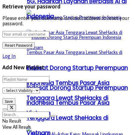
5G, Hadirkan Layanan Berbasis AI di
Retrieve your password
Indonesia
Please enter your username or email address to reset your
password.
Log In
Indosat Dorong Startup Perempuan
Add New Playlist
Indonesia Tembus Pasar Asia
Indosat Dorong Startup Perempuan
Tenggara Lewat SheHacks di
Indonesia Tembus Pasar Asia
Vietnam
Tenggara Lewat SheHacks di
No Result
View All Result
Vietnam