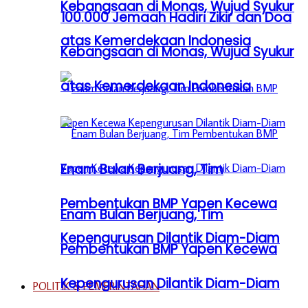
Kebangsaan di Monas, Wujud Syukur
100.000 Jemaah Hadiri Zikir dan Doa
atas Kemerdekaan Indonesia
Kebangsaan di Monas, Wujud Syukur
atas Kemerdekaan Indonesia
Enam Bulan Berjuang, Tim
Pembentukan BMP Yapen Kecewa
Enam Bulan Berjuang, Tim
Kepengurusan Dilantik Diam-Diam
Pembentukan BMP Yapen Kecewa
Kepengurusan Dilantik Diam-Diam
POLITIK & PEMERINTAHAN