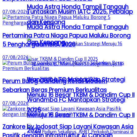
Muda Astra Honda Tampil Tangguh
Tuntaskan Musim IATC 2025, Pebalap
07/08/2026
dan Kencang
Muda Astra Honda Tampil Tangguh
Pertamina Patra Niaga Papua Maluku Borong
dan Kencang
5 Penghargaan ISRA 2026
07/08/2026
Wanamba FC Mantapkan Strategi
Perum Bulog Gandeng Retail Modern
Sebarkan Beras Premium Berkualitas
Menuju 16 Besar TKBM & Dandim Cup II
Wanamba FC Mantapkan Strategi
07/08/2026
2025
Menuju 16 Besar TKBM & Dandim Cup II
Zankore by Indosat Siap Layani Kawasan Asia
2025
Pasifik dengan Infrastruktur AI Canggih