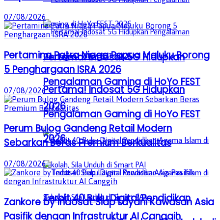
07/08/2026
Pertamina Patra Niaga Papua Maluku Borong
Pertama! Indosat 5G Hidupkan
5 Penghargaan ISRA 2026
Pengalaman Gaming di HoYo FEST
Pertama! Indosat 5G Hidupkan
07/08/2026
2026
Pengalaman Gaming di HoYo FEST
Perum Bulog Gandeng Retail Modern
2026
Sebarkan Beras Premium Berkualitas
07/08/2026
Terbit 40 Buku Digital Pendidikan
Zankore by Indosat Siap Layani Kawasan Asia
Pasifik dengan Infrastruktur AI Canggih