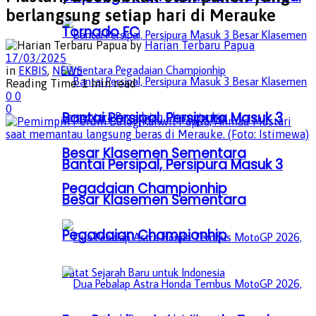
berlangsung setiap hari di Merauke
Tornado FC
by
Harian Terbaru Papua
17/03/2025
in
EKBIS
,
NEWS
Reading Time: 1 min read
0
0
0
Bantai Persipal, Persipura Masuk 3
Besar Klasemen Sementara
Bantai Persipal, Persipura Masuk 3
Pegadaian Championhip
Besar Klasemen Sementara
Pegadaian Championhip