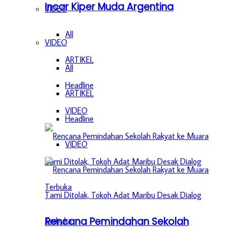
Incar Kiper Muda Argentina
VIDEO
All
VIDEO
ARTIKEL
All
Headline
ARTIKEL
VIDEO
Headline
VIDEO
Rencana Pemindahan Sekolah