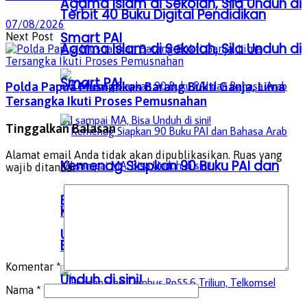
Agama Islam di Sekolah, Sila Unduh di
Terbit 40 Buku Digital Pendidikan
07/08/2026
Smart PAI
Next Post
Agama Islam di Sekolah, Sila Unduh di
Smart PAI
Polda Papua Musnahkan Barang Bukti Ganja, Lima
Tersangka Ikuti Proses Pemusnahan
Tinggalkan Balasan
Alamat email Anda tidak akan dipublikasikan.
Ruas yang
Kemenag Siapkan 90 Buku PAI dan
wajib ditandai
*
Bahasa Arab MI sampai MA, Bisa
Kemenag Siapkan 90 Buku PAI dan
Unduh di sini!
Bahasa Arab MI sampai MA, Bisa
Komentar
*
Unduh di sini!
Nama
*