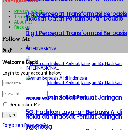
Privacy Policy
Digit Percepat Transformasi Berbasis
Terms of Use
Indosat Catat Pertumbuhan Double
About Us
Redaksi
AI
Digit Percepat Transformasi Berbasis
Follow Me
AI
INTERNASIONAL
Welcome Back!
INTERNASIONAL
Login to your account below
Nokia dan Indosat Perkuat Jaringan
Remember Me
5G, Hadirkan Layanan Berbasis AI di
Nokia dan Indosat Perkuat Jaringan
Forgotten Password?
Indonesia