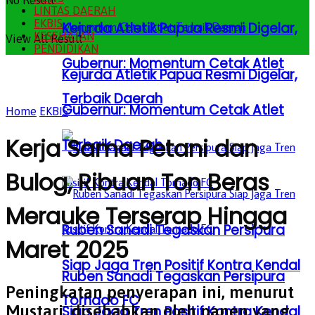
No Result
LINTAS DAERAH
EKBIS
Kejurda Atletik Papua Resmi Digelar,
KESEHATAN
View All Result
PENDIDIKAN
Gubernur: Momentum Cetak Atlet
Kejurda Atletik Papua Resmi Digelar,
Terbaik Daerah
Gubernur: Momentum Cetak Atlet
Home
EKBIS
Kerja Sama Petani dan
Terbaik Daerah
Bulog, Ribuan Ton Beras
Merauke Terserap Hingga
Ruben Sanadi Tegaskan Persipura
Maret 2025
Siap Jaga Tren Positif Kontra Kendal
Ruben Sanadi Tegaskan Persipura
Peningkatan penyerapan ini, menurut
Tornado FC
Mustari, disebabkan oleh panen yang
Siap Jaga Tren Positif Kontra Kendal