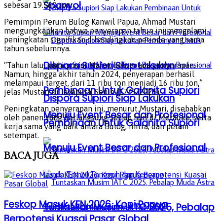
Spanyol
sebesar 19.560 ton.
Pemimpin Perum Bulog Kanwil Papua, Ahmad Mustari
mengungkapkan bahwa penyerapan tahun ini mengalami
peningkatan signifikan dibandingkan periode yang sama
tahun sebelumnya.
Dispora Supiori Siap Lakukan
“Tahun lalu, pada posisi Maret, belum ada penyerapan.
Namun, hingga akhir tahun 2024, penyerapan berhasil
melampaui target, dari 11 ribu ton menjadi 16 ribu ton,”
Pembinaan Untuk Galanita Supiori
jelas Mustari di Jayapura, Senin (17/3/2025).
Dispora Supiori Siap Lakukan
Peningkatan penyerapan ini, menurut Mustari, disebabkan
Menuju Event Besar dan Profesional
oleh panen yang berlangsung setiap hari di Merauke, serta
Pembinaan Untuk Galanita Supiori
kerja sama yang baik antara Bulog, mitra, dan petani
setempat.
Menuju Event Besar dan Profesional
BACA
JUGA
Feskop Masuk KEN 2026, Kopi Papua
Tuntaskan Musim IATC 2025, Pebalap
Berpotensi Kuasai Pasar Global