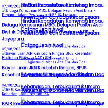
Hindari Kepadatan, Kemenag Imbau
07/08/2026
Peserta Zikir dan Doa Kebangsaan
Hindari Kepadatan, Kemenag Imbau
Diduga Keracunan MBG, Delapan Pasien Asal
Datang Lebih Awal
Distrik Depapre Jalani Perawatan di RSUP
Peserta Zikir dan Doa Kebangsaan
Jayapura
Datang Lebih Awal
05/08/2026
Bayar Iuran JKN Kini Lebih Ringan, BPJS
1 Agustus di Monas Ada Zikir dan Doa
Kesehatan Hadirkan Program NADI JKN
04/08/2026
Kebangsaan, Terbuka untuk Umum
1 Agustus di Monas Ada Zikir dan Doa
Kebangsaan, Terbuka untuk Umum
BPJS Kesehatan dan Pemprov Papua Perkuat