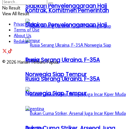
Siapkan Penyelenggaraan Haji
No Result
Kontrak, Komitmen Pemerintah
View All Result
Privacy Policy
Siapkan Penyelenggaraan Haji
Terms of Use
About Us
Redaksi
Rusia Serang Ukraina, F-35A
© 2026 Harian Terbaru Papua
Norwegia Siap Tempur
Rusia Serang Ukraina, F-35A
Norwegia Siap Tempur
Bukan Cuma Striker, Arsenal Juga