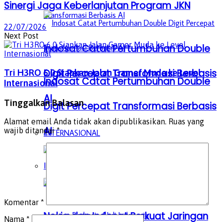
Sinergi Jaga Keberlanjutan Program JKN
22/07/2026
Next Post
Indosat Catat Pertumbuhan Double
Digit Percepat Transformasi Berbasis
Tri H3RO 6.0 Siapkan Jalan Gamer Muda ke Level
Indosat Catat Pertumbuhan Double
Internasional
AI
Tinggalkan Balasan
Digit Percepat Transformasi Berbasis
Alamat email Anda tidak akan dipublikasikan.
Ruas yang
AI
wajib ditandai
*
INTERNASIONAL
INTERNASIONAL
Komentar
*
Nokia dan Indosat Perkuat Jaringan
Nama
*