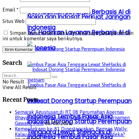
Email
*
5G, Hadirkan Layanan Berbasis AI di
Nokia dan Indosat Perkuat Jaringan
Situs Web
Indonesia
5G, Hadirkan Layanan Berbasis AI di
Simpan nama, email, dan situs web saya pada peramban
ini untuk komentar saya berikutnya.
Indonesia
Search
No Result
View All Result
Recent Posts
Indosat Dorong Startup Perempuan
Semarak Agustusan di RT 08 Perumahan Apernas
Indonesia Tembus Pasar Asia
Bhayangkara, Anak-anak SD Adu Bakat di Turnamen
Indosat Dorong Startup Perempuan
Gawang Mini
08/08/2026
Kemerdekaan ke-81 Dipertanyakan, Ramses Wally:
Tenggara Lewat SheHacks di
Kalau Rakyat Tak Sejahtera, Apa Makna Merdeka?
Indonesia Tembus Pasar Asia