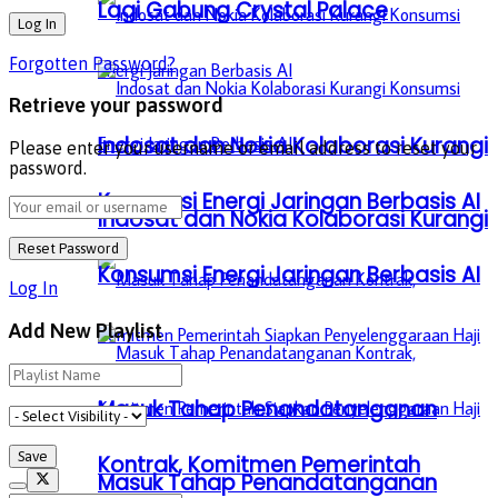
Lagi Gabung Crystal Palace
Forgotten Password?
Retrieve your password
Indosat dan Nokia Kolaborasi Kurangi
Please enter your username or email address to reset your
password.
Konsumsi Energi Jaringan Berbasis AI
Indosat dan Nokia Kolaborasi Kurangi
Konsumsi Energi Jaringan Berbasis AI
Log In
Add New Playlist
Masuk Tahap Penandatanganan
Kontrak, Komitmen Pemerintah
Masuk Tahap Penandatanganan