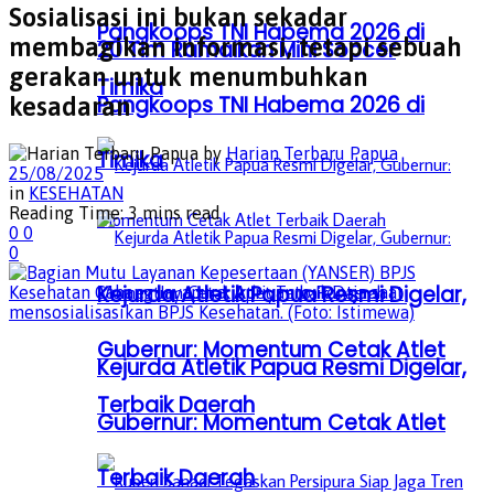
Sosialisasi ini bukan sekadar
Pangkoops TNI Habema 2026 di
membagikan informasi, tetapi sebuah
20 Tim Ramaikan Mini Soccer
gerakan untuk menumbuhkan
Timika
Pangkoops TNI Habema 2026 di
kesadaran
by
Harian Terbaru Papua
Timika
25/08/2025
in
KESEHATAN
Reading Time: 3 mins read
0
0
0
Kejurda Atletik Papua Resmi Digelar,
Gubernur: Momentum Cetak Atlet
Kejurda Atletik Papua Resmi Digelar,
Terbaik Daerah
Gubernur: Momentum Cetak Atlet
Terbaik Daerah