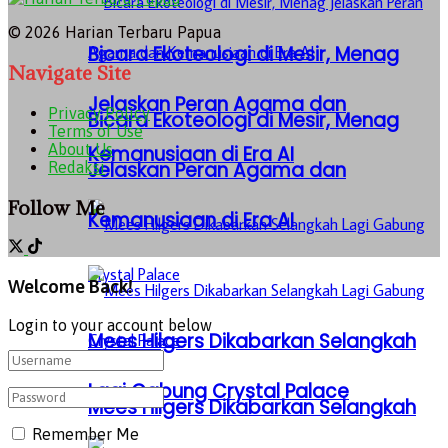
© 2026 Harian Terbaru Papua
Bicara Ekoteologi di Mesir, Menag
Navigate Site
Jelaskan Peran Agama dan
Privacy Policy
Bicara Ekoteologi di Mesir, Menag
Terms of Use
About Us
Kemanusiaan di Era AI
Jelaskan Peran Agama dan
Redaksi
Follow Me
Kemanusiaan di Era AI
Welcome Back!
Login to your account below
Mees Hilgers Dikabarkan Selangkah
Lagi Gabung Crystal Palace
Mees Hilgers Dikabarkan Selangkah
Remember Me