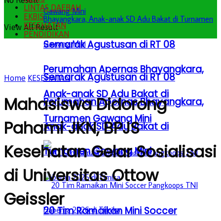
No Result
LINTAS DAERAH
EKBIS
KESEHATAN
View All Result
PENDIDIKAN
Semarak Agustusan di RT 08
Perumahan Apernas Bhayangkara,
Semarak Agustusan di RT 08
Home
KESEHATAN
Anak-anak SD Adu Bakat di
Mahasiswa Didorong
Perumahan Apernas Bhayangkara,
Turnamen Gawang Mini
Pahami JKN, BPJS
Anak-anak SD Adu Bakat di
Kesehatan Gelar Sosialisasi
Turnamen Gawang Mini
di Universitas Ottow
Geissler
20 Tim Ramaikan Mini Soccer