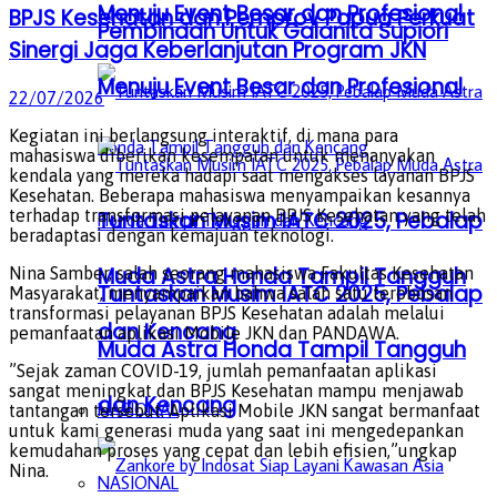
Menuju Event Besar dan Profesional
BPJS Kesehatan dan Pemprov Papua Perkuat
Pembinaan Untuk Galanita Supiori
Sinergi Jaga Keberlanjutan Program JKN
Menuju Event Besar dan Profesional
22/07/2026
Kegiatan ini berlangsung interaktif, di mana para
mahasiswa diberikan kesempatan untuk menanyakan
kendala yang mereka hadapi saat mengakses layanan BPJS
Kesehatan. Beberapa mahasiswa menyampaikan kesannya
terhadap transformasi pelayanan BPJS Kesehatan yang telah
Tuntaskan Musim IATC 2025, Pebalap
beradaptasi dengan kemajuan teknologi.
Muda Astra Honda Tampil Tangguh
Nina Samber, salah seorang mahasiswa Fakultas Kesehatan
Tuntaskan Musim IATC 2025, Pebalap
Masyarakat, menyampaikan bahwa salah satu terobosan
transformasi pelayanan BPJS Kesehatan adalah melalui
dan Kencang
pemanfaatan aplikasi Mobile JKN dan PANDAWA.
Muda Astra Honda Tampil Tangguh
”Sejak zaman COVID-19, jumlah pemanfaatan aplikasi
sangat meningkat dan BPJS Kesehatan mampu menjawab
dan Kencang
NASIONAL
tantangan tersebut. Aplikasi Mobile JKN sangat bermanfaat
untuk kami generasi muda yang saat ini mengedepankan
kemudahan proses yang cepat dan lebih efisien,”ungkap
Nina.
NASIONAL