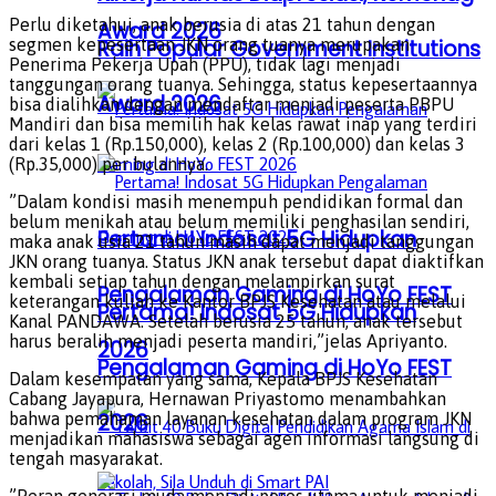
Perlu diketahui, anak berusia di atas 21 tahun dengan
Award 2026
segmen kepesertaan JKN orang tuanya merupakan
Raih Popular Government Institutions
Penerima Pekerja Upah (PPU), tidak lagi menjadi
tanggungan orang tuanya. Sehingga, status kepesertaannya
Award 2026
bisa dialihkan dengan mendaftar menjadi peserta PBPU
Mandiri dan bisa memilih hak kelas rawat inap yang terdiri
dari kelas 1 (Rp.150,000), kelas 2 (Rp.100,000) dan kelas 3
(Rp.35,000) per bulannya.
”Dalam kondisi masih menempuh pendidikan formal dan
belum menikah atau belum memiliki penghasilan sendiri,
Pertama! Indosat 5G Hidupkan
maka anak usia 21 tahun masih dapat menjadi tanggungan
JKN orang tuanya. Status JKN anak tersebut dapat diaktifkan
kembali setiap tahun dengan melampirkan surat
Pengalaman Gaming di HoYo FEST
keterangan kuliah ke Kantor BPJS Kesehatan atau melalui
Pertama! Indosat 5G Hidupkan
Kanal PANDAWA. Setelah berusia 25 tahun, anak tersebut
harus beralih menjadi peserta mandiri,”jelas Apriyanto.
2026
Pengalaman Gaming di HoYo FEST
Dalam kesempatan yang sama, Kepala BPJS Kesehatan
Cabang Jayapura, Hernawan Priyastomo menambahkan
2026
bahwa pemahaman layanan kesehatan dalam program JKN
menjadikan mahasiswa sebagai agen informasi langsung di
tengah masyarakat.
”Peran generasi muda menjadi poros utama untuk menjadi