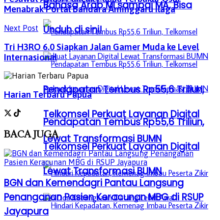
Bahasa Arab MI sampai MA, Bisa
Menabrak Portal Bandara Aminggaru Ilaga
Unduh di sini!
Next Post
Tri H3RO 6.0 Siapkan Jalan Gamer Muda ke Level
Internasional
Pendapatan Tembus Rp55,6 Triliun,
Harian Terbaru Papua
Telkomsel Perkuat Layanan Digital
Pendapatan Tembus Rp55,6 Triliun,
BACA
JUGA
Lewat Transformasi BUMN
Telkomsel Perkuat Layanan Digital
Lewat Transformasi BUMN
BGN dan Kemendagri Pantau Langsung
Penanganan Pasien Keracunan MBG di RSUP
Jayapura