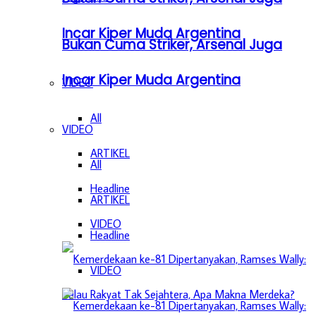
Incar Kiper Muda Argentina
Bukan Cuma Striker, Arsenal Juga
Incar Kiper Muda Argentina
VIDEO
All
VIDEO
ARTIKEL
All
Headline
ARTIKEL
VIDEO
Headline
VIDEO