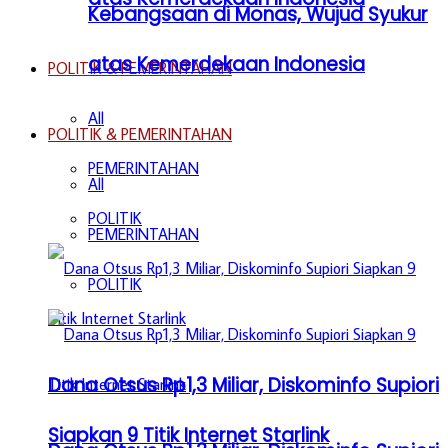
Kebangsaan di Monas, Wujud Syukur
atas Kemerdekaan Indonesia
POLITIK & PEMERINTAHAN
All
POLITIK & PEMERINTAHAN
PEMERINTAHAN
All
POLITIK
PEMERINTAHAN
POLITIK
Dana Otsus Rp1,3 Miliar, Diskominfo Supiori
Siapkan 9 Titik Internet Starlink