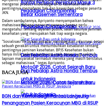
Bantai Persipal, Persipura Masuk 3
mengenai product knowledge BPJS Kesehatan serta
pentingnya memahami hak dan kewajiban sebagai peserta
Pegadaian Championhip
JKN.
Besar Klasemen Sementara
Dalam sambutannya, Apriyanto menyampaikan bahwa
mahasiswa sebagai generasi penerus bangsa perlu
Pegadaian Championhip
mengetahui tentang layanan publik, salah satunya jaminan
kesehatan yang merupakan hak tiap warga negara.
“Sosialisasi ini bukan sekadar membagikan informasi, tetapi
sebuah gerakan untuk menumbuhkan kesadaran tentang
pentingnya jaminan kesehatan. BPJS Kesehatan bukan
Dua Pebalap Astra Honda Tembus
hanya milik pekerja penerima upah, tetapi juga seluruh
lapisan masyarakat termasuk mereka yang masih berstatus
sebagai mahasiswa,” tegas Apriyanto.
MotoGP 2026, Catat Sejarah Baru
Dua Pebalap Astra Honda Tembus
BACA
JUGA
untuk Indonesia
MotoGP 2026, Catat Sejarah Baru
untuk Indonesia
BGN dan Kemendagri Pantau Langsung
Penanganan Pasien Keracunan MBG di RSUP