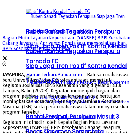
Ruben Sanadi Tegaskan Persipura
Bagian Mutu Layanan Kepesertaan (YANSER) BPJS Kesehatan
Cabang Jayapura, Apriyanto Pontja saat mensosialisasikan
Siap Jaga Tren Positif Kontra Kendal
BPJS Kesehatan. (Foto: Istimewa)
Ruben Sanadi Tegaskan Persipura
Tornado FC
Siap Jaga Tren Positif Kontra Kendal
JAYAPURA,
HarianTerbaruPapua.com
– Ratusan mahasiswa
Tornado FC
baru Universitas Ottow Geissler antusias mengikuti
kegiatan sosialisasi BPJS Kesehatan yang digelar di aula
kampus, Rabu (20/08). Kegiatan ini menjadi bagian dari
program pemberian informasi langsung yang bertujuan
meningkatkan kesadaran pentingnya Jaminan Kesehatan
Nasional (JKN) serta peran mahasiswa dalam menyukseskan
program tersebut.
Bantai Persipal, Persipura Masuk 3
Kegiatan ini dihadiri oleh Kepala Bagian Mutu Layanan
Kepesertaan (YANSER) BPJS Kesehatan Cabang Jayapura,
Besar Klasemen Sementara
Apriyanto Pontjapu, yang memberikan pembekalan materi