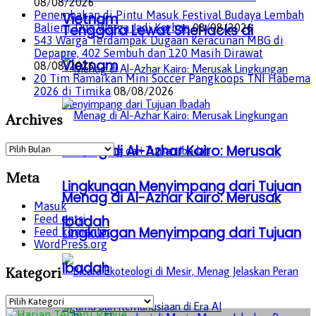
08/08/2026
Penembakan di Pintu Masuk Festival Budaya Lembah
Vietnam
Tenggara Lewat SheHacks di
Baliem, Dua Warga Jadi Korban
08/08/2026
543 Warga Terdampak Dugaan Keracunan MBG di
Depapre, 402 Sembuh dan 120 Masih Dirawat
Vietnam
08/08/2026
20 Tim Ramaikan Mini Soccer Pangkoops TNI Habema
2026 di Timika
08/08/2026
Archives
Archives
Menag di Al-Azhar Kairo: Merusak
Meta
Lingkungan Menyimpang dari Tujuan
Menag di Al-Azhar Kairo: Merusak
Masuk
Feed entri
Ibadah
Lingkungan Menyimpang dari Tujuan
Feed komentar
WordPress.org
Ibadah
Kategori
Kategori