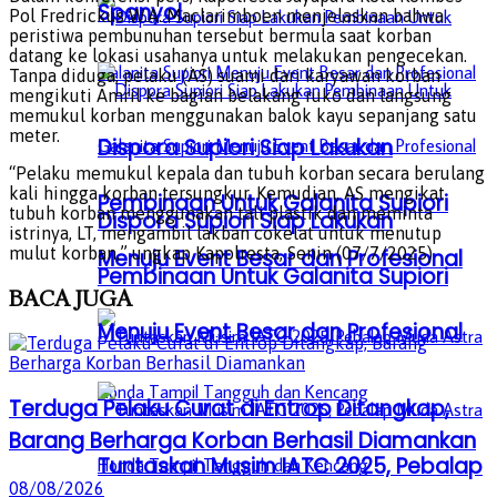
Spanyol
Pol Fredrickus W.A. Maclarimboen menjelaskan bahwa
peristiwa pembunuhan tersebut bermula saat korban
datang ke lokasi usahanya untuk melakukan pengecekan.
Tanpa diduga, pelaku (AS) suami dari karyawan korban
mengikuti Amril ke bagian belakang ruko dan langsung
memukul korban menggunakan balok kayu sepanjang satu
meter.
Dispora Supiori Siap Lakukan
“Pelaku memukul kepala dan tubuh korban secara berulang
kali hingga korban tersungkur. Kemudian, AS mengikat
Pembinaan Untuk Galanita Supiori
tubuh korban menggunakan tali plastik dan meminta
Dispora Supiori Siap Lakukan
istrinya, LT, mengambil lakban cokelat untuk menutup
mulut korban,” ungkap Kapolresta, Senin (07/7/2025)
Menuju Event Besar dan Profesional
Pembinaan Untuk Galanita Supiori
BACA
JUGA
Menuju Event Besar dan Profesional
Terduga Pelaku Curat di Entrop Ditangkap,
Barang Berharga Korban Berhasil Diamankan
Tuntaskan Musim IATC 2025, Pebalap
08/08/2026