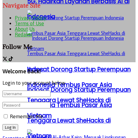
5G, Hadirkan Layanan Berbasis AI di
Navigate Site
Indonesia
Privacy Policy
Terms of Use
About Us
Redaksi
Follow Me
Indosat Dorong Startup Perempuan
Welcome Back!
Login to your account below
Indonesia Tembus Pasar Asia
Indosat Dorong Startup Perempuan
Tenggara Lewat SheHacks di
Indonesia Tembus Pasar Asia
Vietnam
Remember Me
Tenggara Lewat SheHacks di
Vietnam