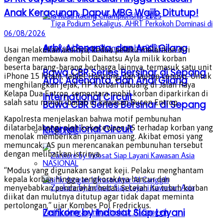
Anak Keracunan, Dapur MBG Wajib Ditutup!
06/08/2026
Arbi, Adenanta, dan Andi Gilang
Usai melakukan aksinya, kedua pelaku melarikan diri
dengan membawa mobil Daihatsu Ayla milik korban
beserta barang-barang berharga lainnya, termasuk satu unit
Bawa CBR Series Bersinar di Sepang
iPhone 15 hitam, tablet Hanzong, dan laptop Lenovo. Untuk
Arbi, Adenanta, dan Andi Gilang
menghilangkan jejak, HP korban dibuang di Jalan Raya
Kelapa Dua Entrop, sementara mobil korban diparkirkan di
International Circuit
salah satu rumah ibadah di kawasan Bucen Entrop.
Bawa CBR Series Bersinar di Sepang
Kapolresta menjelaskan bahwa motif pembunuhan
International Circuit
dilatarbelakangi oleh kekecewaan AS terhadap korban yang
NASIONAL
menolak memberikan pinjaman uang. Akibat emosi yang
memuncak, AS pun merencanakan pembunuhan tersebut
dengan melibatkan istrinya.
NASIONAL
“Modus yang digunakan sangat keji. Pelaku menghantam
kepala korban hingga tengkoraknya hancur dan
menyebabkan pendarahan hebat. Setelah itu tubuh korban
diikat dan mulutnya ditutup agar tidak dapat meminta
pertolongan,” ujar Kombes Pol Fredrickus.
Zankore by Indosat Siap Layani