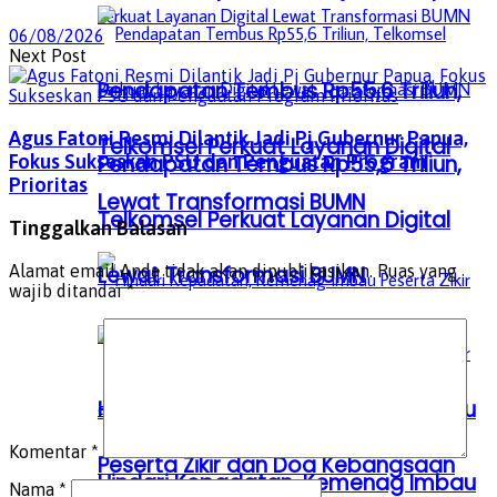
06/08/2026
Next Post
Pendapatan Tembus Rp55,6 Triliun,
Agus Fatoni Resmi Dilantik Jadi Pj Gubernur Papua,
Telkomsel Perkuat Layanan Digital
Fokus Sukseskan PSU dan Penguatan Program
Pendapatan Tembus Rp55,6 Triliun,
Prioritas
Lewat Transformasi BUMN
Telkomsel Perkuat Layanan Digital
Tinggalkan Balasan
Lewat Transformasi BUMN
Alamat email Anda tidak akan dipublikasikan.
Ruas yang
wajib ditandai
*
Hindari Kepadatan, Kemenag Imbau
Komentar
*
Peserta Zikir dan Doa Kebangsaan
Hindari Kepadatan, Kemenag Imbau
Nama
*