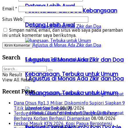
Datang Lebih Awal
Email
*
Peserta Zikir dan Doa Kebangsaan
Situs Web
Datang Lebih Awal
Simpan nama, email, dan situs web saya pada peramban
ini untuk komentar saya berikutnya.
Search
1 Agustus di Monas Ada Zikir dan Doa
Kebangsaan, Terbuka untuk Umum
No Result
1 Agustus di Monas Ada Zikir dan Doa
View All Result
Recent Posts
Kebangsaan, Terbuka untuk Umum
Dana Otsus Rp1,3 Miliar, Diskominfo Supiori Siapkan 9
Titik Internet Starlink
08/08/2026
Terduga Pelaku Curat di Entrop Ditangkap, Barang
Berharga Korban Berhasil Diamankan
08/08/2026
Feskop Masuk KEN 2026, Kopi Papua Berpotensi
Indosat Catat Pertumbuhan Double