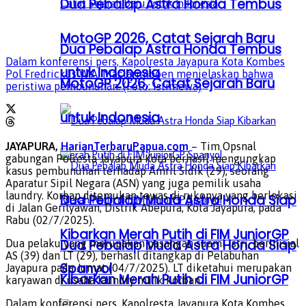
Dua Pebalap Astra Honda Tembus
MotoGP 2026, Catat Sejarah Baru
Dua Pebalap Astra Honda Tembus
Dalam konferensi pers, Kapolresta Jayapura Kota Kombes
untuk Indonesia
Pol Fredrickus W.A. Maclarimboen menjelaskan bahwa
MotoGP 2026, Catat Sejarah Baru
peristiwa pembunuhan. (Foto: Istimewa)
untuk Indonesia
JAYAPURA,
HarianTerbaruPapua.com
– Tim Opsnal
gabungan Polresta Jayapura Kota berhasil mengungkap
kasus pembunuhan terhadap Amril Sidik (29), seorang
Aparatur Sipil Negara (ASN) yang juga pemilik usaha
laundry. Korban ditemukan tewas di rukonya yang berlokasi
Dua Pebalap Muda Astra Honda Siap
di Jalan Gerilyawan, Distrik Abepura, Kota Jayapura, pada
Rabu (02/7/2025).
Kibarkan Merah Putih di FIM JuniorGP
Dua Pebalap Muda Astra Honda Siap
Dua pelaku yang merupakan pasangan suami istri, berinisial
AS (39) dan LT (29), berhasil ditangkap di Pelabuhan
Spanyol
Jayapura pada Jumat (04/7/2025). LT diketahui merupakan
Kibarkan Merah Putih di FIM JuniorGP
karyawan di usaha laundry milik korban.
Dalam konferensi pers, Kapolresta Jayapura Kota Kombes