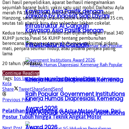
Dari hasil penyelidikan, aparat berhasil mengamankan
sejumlah barang bukti, yakni satu unit mobil Daihatsu Ayla
Kawasan Asia Pasifik dengan
merah PA 1695 RL, satu unit HP iPhone 15, satu tablet
Zankore by Indosat Siap Layani
Hanzong, satu laptop Lenovo, balok kayu berukuran 35 cm,
seutas tali plastik biru, dan selembar lakban cokelat.
Infrastruktur AI Canggih
Kawasan Asia Pasifik dengan
Kedua tersangka kini ditahan dan dijerat dengan Pasal 340
KUHP juncto Pasal 56 KUHP tentang pembunuhan
berencana, dengan ancaman hukuman maksimal pidana
Infrastruktur AI Canggih
mati, penjara seumur hidup, atau pidana penjara paling
lama
20 tahun. (
Redaksi
)
Continue Reading
Kinerja Humas Diapresiasi, Kemenag
Tags:
bos laundry
Jayapura
Pembunuhan
Polresta Jayapura
Kota
Share
Tweet
Share
Send
Send
Raih Popular Government Institutions
Kinerja Humas Diapresiasi, Kemenag
Previous Post
Award 2026
Pelatihan Safety Riding di Astra Motor Papua, Dari
Raih Popular Government Institutions
Postur Tubuh hingga Teknik Angkat Motor
Award 2026
Next Post