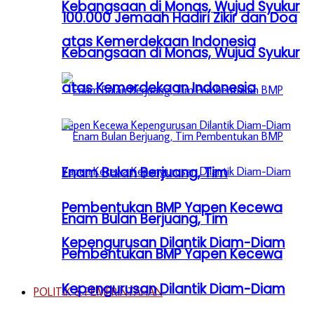
Kebangsaan di Monas, Wujud Syukur
100.000 Jemaah Hadiri Zikir dan Doa
atas Kemerdekaan Indonesia
Kebangsaan di Monas, Wujud Syukur
atas Kemerdekaan Indonesia
Enam Bulan Berjuang, Tim
Pembentukan BMP Yapen Kecewa
Enam Bulan Berjuang, Tim
Kepengurusan Dilantik Diam-Diam
Pembentukan BMP Yapen Kecewa
Kepengurusan Dilantik Diam-Diam
POLITIK & PEMERINTAHAN