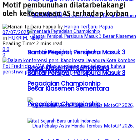
Motif pembunuhan dilatarbelakangi
oleh kekecewaan AS terhadap korban
Tornado FC
by
Harian Terbaru Papua
07/07/2025
in
HUKRIM
,
NEWS
Reading Time: 2 mins read
0
0
Bantai Persipal, Persipura Masuk 3
0
Besar Klasemen Sementara
Bantai Persipal, Persipura Masuk 3
Pegadaian Championhip
Besar Klasemen Sementara
Pegadaian Championhip