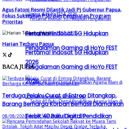
Agus Fatoni Resmi Dilantik Jadi Pj Gubernur Papua,
Fokus Sukseskan PSU dan Penguatan Program
Prioritas
Pertama! Indosat 5G Hidupkan
Harian Terbaru Papua
Pengalaman Gaming di HoYo FEST
Pertama! Indosat 5G Hidupkan
2026
Pengalaman Gaming di HoYo FEST
BACA
JUGA
2026
Terduga Pelaku Curat di Entrop Ditangkap,
Barang Berharga Korban Berhasil Diamankan
Terbit 40 Buku Digital Pendidikan
08/08/2026