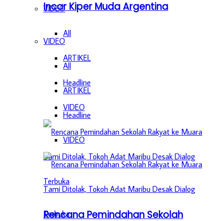
Incar Kiper Muda Argentina
VIDEO
All
VIDEO
ARTIKEL
All
Headline
ARTIKEL
VIDEO
Headline
VIDEO
Rencana Pemindahan Sekolah