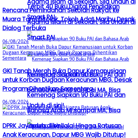
Agama Islam di Sekolah, Sila Unduh di
Terbit 40 Buku Digital Pendidikan
Rencana Pemindahan Sekolah Rakyat ke
Smart PAI
Muara Tami Ditolak, Tokoh Adat Maribu Desak
Agama Islam di Sekolah, Sila Unduh di
Dialog Terbuka
Smart PAI
06/08/2026
GKI Tanah Merah Buka Dapur Kemanusiaan
Kemenag Siapkan 90 Buku PAI dan
untuk Korban Dugaan Keracunan MBG, Desak
Program Dihentikan Sementara
Bahasa Arab MI sampai MA, Bisa
Kemenag Siapkan 90 Buku PAI dan
06/08/2026
Unduh di sini!
Bahasa Arab MI sampai MA, Bisa
DPRK Jayapura: Jika Lalai Hingga Ratusan
Unduh di sini!
Anak Keracunan, Dapur MBG Wajib Ditutup!