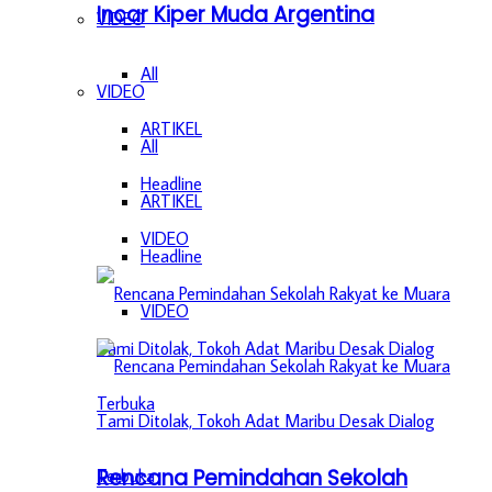
Incar Kiper Muda Argentina
VIDEO
All
VIDEO
ARTIKEL
All
Headline
ARTIKEL
VIDEO
Headline
VIDEO
Rencana Pemindahan Sekolah