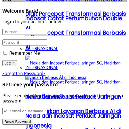
Welcome Back!
Digit Percepat Transformasi Berbasis
Indosat Catat Pertumbuhan Double
Login to your account below
AI
Digit Percepat Transformasi Berbasis
AI
INTERNASIONAL
Remember Me
INTERNASIONAL
Forgotten Password?
Retrieve your password
Nokia dan Indosat Perkuat Jaringan
Please enter your username or email address to reset your
password.
5G, Hadirkan Layanan Berbasis AI di
Nokia dan Indosat Perkuat Jaringan
Indonesia