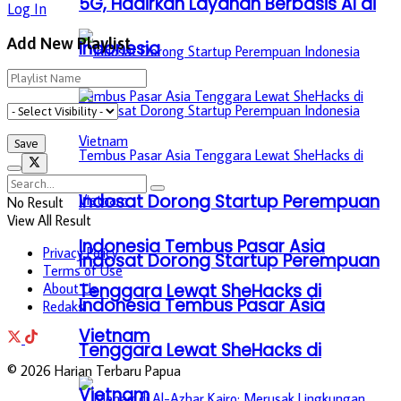
5G, Hadirkan Layanan Berbasis AI di
Log In
Add New Playlist
Indonesia
Indosat Dorong Startup Perempuan
No Result
View All Result
Indonesia Tembus Pasar Asia
Privacy Policy
Indosat Dorong Startup Perempuan
Terms of Use
About Us
Tenggara Lewat SheHacks di
Indonesia Tembus Pasar Asia
Redaksi
Vietnam
Tenggara Lewat SheHacks di
© 2026 Harian Terbaru Papua
Vietnam