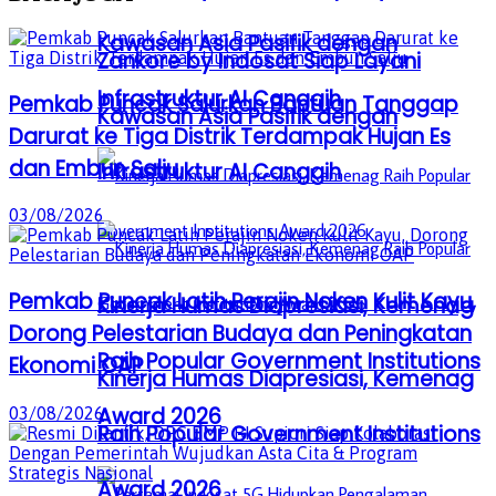
Kawasan Asia Pasifik dengan
Zankore by Indosat Siap Layani
Infrastruktur AI Canggih
Pemkab Puncak Salurkan Bantuan Tanggap
Kawasan Asia Pasifik dengan
Darurat ke Tiga Distrik Terdampak Hujan Es
dan Embun Salju
Infrastruktur AI Canggih
03/08/2026
Pemkab Puncak Latih Perajin Noken Kulit Kayu,
Kinerja Humas Diapresiasi, Kemenag
Dorong Pelestarian Budaya dan Peningkatan
Raih Popular Government Institutions
Ekonomi OAP
Kinerja Humas Diapresiasi, Kemenag
Award 2026
03/08/2026
Raih Popular Government Institutions
Award 2026