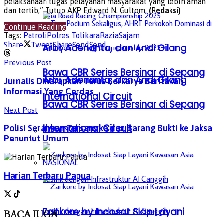
pelaksanaan tugas pelayanan masyarakat yang lebih aman
dan tertib,” Tutup AKP Edward N. Gultom.
(Redaksi)
Continue Reading
Tags:
Patroli
Polres Tolikara
Razia
Sajam
Share
Tweet
Share
Send
Send
Arbi, Adenanta, dan Andi Gilang
Previous Post
Bawa CBR Series Bersinar di Sepang
Arbi, Adenanta, dan Andi Gilang
Jurnalis Diharapkan Terus Berkarya Beritakan
Informasi Yang Cerdas
International Circuit
Bawa CBR Series Bersinar di Sepang
Next Post
International Circuit
Polisi Serahkan Tersangka dan Barang Bukti ke Jaksa
NASIONAL
Penuntut Umum
NASIONAL
Harian Terbaru Papua
Zankore by Indosat Siap Layani
BACA
JUGA