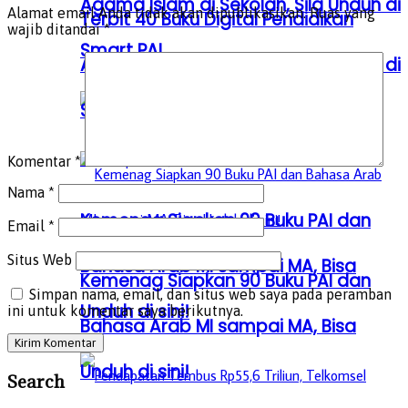
Agama Islam di Sekolah, Sila Unduh di
Alamat email Anda tidak akan dipublikasikan.
Ruas yang
Terbit 40 Buku Digital Pendidikan
wajib ditandai
*
Smart PAI
Agama Islam di Sekolah, Sila Unduh di
Smart PAI
Komentar
*
Nama
*
Kemenag Siapkan 90 Buku PAI dan
Email
*
Situs Web
Bahasa Arab MI sampai MA, Bisa
Kemenag Siapkan 90 Buku PAI dan
Simpan nama, email, dan situs web saya pada peramban
Unduh di sini!
ini untuk komentar saya berikutnya.
Bahasa Arab MI sampai MA, Bisa
Unduh di sini!
Search