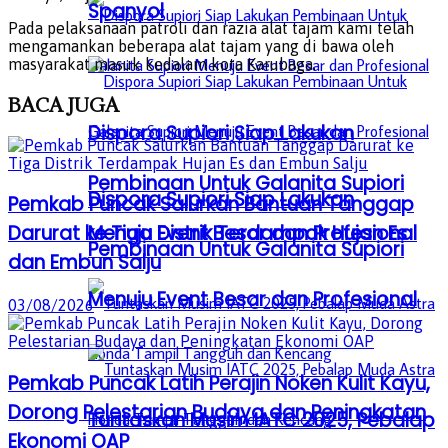
Spanyol
Pada pelaksanaan patroli dan razia alat tajam kami telah
mengamankan beberapa alat tajam yang di bawa oleh
masyarakat masuk kedalam kota Karubaga.
BACA
JUGA
Dispora Supiori Siap Lakukan
Pembinaan Untuk Galanita Supiori
Dispora Supiori Siap Lakukan
Pemkab Puncak Salurkan Bantuan Tanggap
Menuju Event Besar dan Profesional
Darurat ke Tiga Distrik Terdampak Hujan Es
Pembinaan Untuk Galanita Supiori
dan Embun Salju
Menuju Event Besar dan Profesional
03/08/2026
Pemkab Puncak Latih Perajin Noken Kulit Kayu,
Dorong Pelestarian Budaya dan Peningkatan
Tuntaskan Musim IATC 2025, Pebalap
Ekonomi OAP