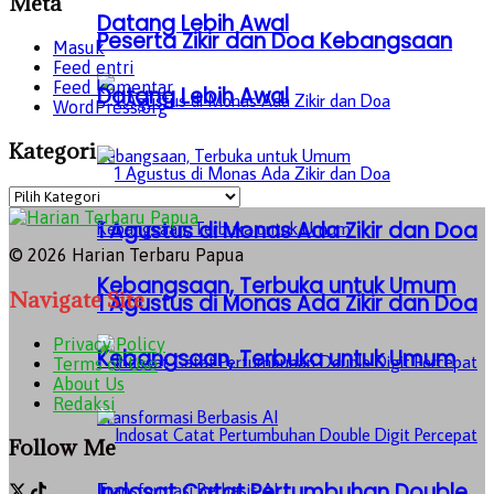
Meta
Datang Lebih Awal
Peserta Zikir dan Doa Kebangsaan
Masuk
Feed entri
Feed komentar
Datang Lebih Awal
WordPress.org
Kategori
Kategori
1 Agustus di Monas Ada Zikir dan Doa
© 2026 Harian Terbaru Papua
Kebangsaan, Terbuka untuk Umum
Navigate Site
1 Agustus di Monas Ada Zikir dan Doa
Privacy Policy
Kebangsaan, Terbuka untuk Umum
Terms of Use
About Us
Redaksi
Follow Me
Indosat Catat Pertumbuhan Double