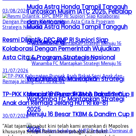
Muda Astra Honda Tampil Tangguh
Tuntaskan Musim IATC 2025, Pebalap
03/08/2026
dan Kencang
Muda Astra Honda Tampil Tangguh
Resmi Dilantik, DPC BMP RI Supiori Siap
dan Kencang
Kolaborasi Dengan Pemerintah Wujudkan
Asta Cita & Program Strategis Nasional
31/07/2026
Wanamba FC Mantapkan Strategi
TP-PKK Kabupaten Puncak Asah Bakat Seni
Menuju 16 Besar TKBM & Dandim Cup II
Wanamba FC Mantapkan Strategi
Anak dan Remaja Jelang HUT RI ke-81
2025
Menuju 16 Besar TKBM & Dandim Cup II
30/07/2026
“Alat tajam tersebut kini telah kami amankan di Mapolres
2025
khususnya Satuan Reskrimum sebagai alat bukti