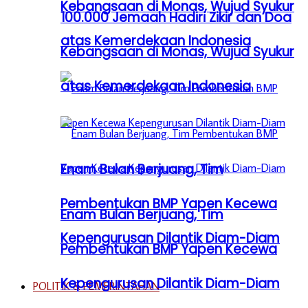
Kebangsaan di Monas, Wujud Syukur
100.000 Jemaah Hadiri Zikir dan Doa
atas Kemerdekaan Indonesia
Kebangsaan di Monas, Wujud Syukur
atas Kemerdekaan Indonesia
Enam Bulan Berjuang, Tim
Pembentukan BMP Yapen Kecewa
Enam Bulan Berjuang, Tim
Kepengurusan Dilantik Diam-Diam
Pembentukan BMP Yapen Kecewa
Kepengurusan Dilantik Diam-Diam
POLITIK & PEMERINTAHAN