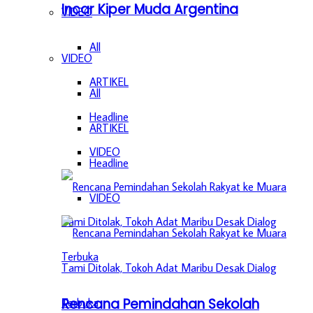
Incar Kiper Muda Argentina
VIDEO
All
VIDEO
ARTIKEL
All
Headline
ARTIKEL
VIDEO
Headline
VIDEO
Rencana Pemindahan Sekolah