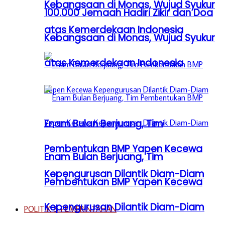
Kebangsaan di Monas, Wujud Syukur
100.000 Jemaah Hadiri Zikir dan Doa
atas Kemerdekaan Indonesia
Kebangsaan di Monas, Wujud Syukur
atas Kemerdekaan Indonesia
Enam Bulan Berjuang, Tim
Pembentukan BMP Yapen Kecewa
Enam Bulan Berjuang, Tim
Kepengurusan Dilantik Diam-Diam
Pembentukan BMP Yapen Kecewa
Kepengurusan Dilantik Diam-Diam
POLITIK & PEMERINTAHAN