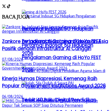
BACA
JUGA
Pertama! Indosat 5G Hidupkan
Pengalaman Gaming di HoYo FEST
Zankore by Indosat Siap Layani Kawasan Asia
Pertama! Indosat 5G Hidupkan
Pasifik dengan Infrastruktur AI Canggih
2026
Pengalaman Gaming di HoYo FEST
07/08/2026
2026
Kinerja Humas Diapresiasi, Kemenag Raih
Popular Government Institutions Award 2026
06/08/2026
Terbit 40 Buku Digital Pendidikan