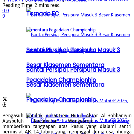
Reading Time: 2 mins read
0
0
Tornado FC
0
Bantai Persipal, Persipura Masuk 3
Besar Klasemen Sementara
Bantai Persipal, Persipura Masuk 3
Pegadaian Championhip
Besar Klasemen Sementara
Pegadaian Championhip
Pengasuh pondok pesantren Nurul Abror Al-Robbaniyin
Alasbuluh Kecamatan Wongsorejo,
Banyuwangi
,
memberikan tanggapan atas kasus yang dialami santri
berinisial AR, 14 tahun yang meninggal dunia usai diduga