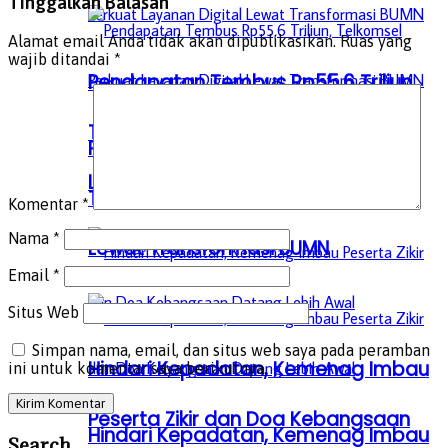
Tinggalkan Balasan
Alamat email Anda tidak akan dipublikasikan.
Ruas yang
wajib ditandai
*
Pendapatan Tembus Rp55,6 Triliun,
Telkomsel Perkuat Layanan Digital
Pendapatan Tembus Rp55,6 Triliun,
Lewat Transformasi BUMN
Telkomsel Perkuat Layanan Digital
Komentar
*
Nama
*
Lewat Transformasi BUMN
Email
*
Situs Web
Simpan nama, email, dan situs web saya pada peramban
Hindari Kepadatan, Kemenag Imbau
ini untuk komentar saya berikutnya.
Peserta Zikir dan Doa Kebangsaan
Hindari Kepadatan, Kemenag Imbau
Search