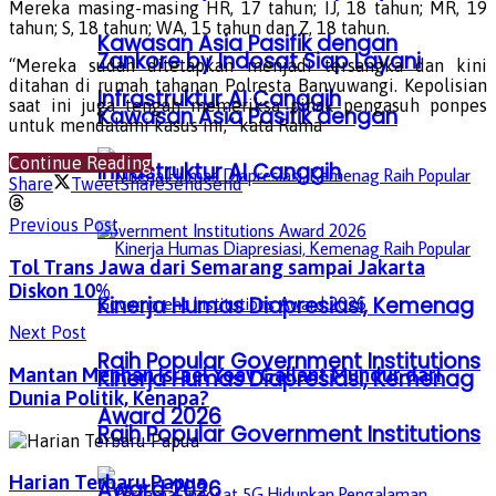
Mereka masing-masing HR, 17 tahun; IJ, 18 tahun; MR, 19
tahun; S, 18 tahun; WA, 15 tahun dan Z, 18 tahun.
Kawasan Asia Pasifik dengan
Zankore by Indosat Siap Layani
“Mereka sudah ditetapkan menjadi tersangka dan kini
ditahan di rumah tahanan Polresta Banyuwangi. Kepolisian
Infrastruktur AI Canggih
saat ini juga tengah memeriksa pihak pengasuh ponpes
Kawasan Asia Pasifik dengan
untuk mendalami kasus ini,” kata Rama
Continue Reading
Infrastruktur AI Canggih
Share
Tweet
Share
Send
Send
Previous Post
Tol Trans Jawa dari Semarang sampai Jakarta
Diskon 10%
Kinerja Humas Diapresiasi, Kemenag
Next Post
Raih Popular Government Institutions
Mantan Menhan Israel Yoav Gallant Mundur dari
Kinerja Humas Diapresiasi, Kemenag
Dunia Politik, Kenapa?
Award 2026
Raih Popular Government Institutions
Harian Terbaru Papua
Award 2026