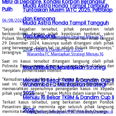
MBG di Depapre, Kondisi Korban Berangsur
Muda Astra Honda Tampil Tangguh
Pulih
Tuntaskan Musim IATC 2025, Pebalap
dan Kencang
06/08/2026
Muda Astra Honda Tampil Tangguh
“Sejak kejadian tersebut, pihak pesantren telah
berkoordinasi dengan pihak kepolisian terdekat, yakni
dan Kencang
Polsek Wongsorejo. Dan terhitung mulai hari Ahad tanggal
29 Desember 2024, kasusnya sudah ditangani oleh pihak
yang berwenang, dalam hal ini adalah Polsek Wongsorejo,”
terangnya.
Saat ini kasus tersebut ditangani langsung oleh pihak
Polresta Banyuwangi, dimana 6 orang telah ditahan dan
Wanamba FC Mantapkan Strategi
menjalani pemeriksaan intensif.
Menuju 16 Besar TKBM & Dandim Cup II
“Kemudian dilimpahkan ke Polresta Banyuwangi sampai
Wanamba FC Mantapkan Strategi
saat ini. Oleh karena itu, pihak pondok pesantren telah
memasrahkan sepenuhnya penanganan kasus ini kepada
2025
pihak yang berwenang,” tegas Muhlis dalam siaran Persnya.
Menuju 16 Besar TKBM & Dandim Cup II
Terkait kasus tersebut, yang berkaitan dengan Pondok
Pesantren pun Ia meminta agar seluruh pihak langsung
2025
meminta keterangan kepada pihak Polresta Banyuwangi