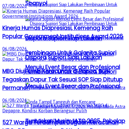
Spanyol
07/08/2026
Kinerja Humas Diapresiasi, Kemenag Raih
Popular Government Institutions Award 2026
Dispora Supiori Siap Lakukan
06/08/2026
Pembinaan Untuk Galanita Supiori
Dispora Supiori Siap Lakukan
Menuju Event Besar dan Profesional
MBG Diuji Krisis Keracunan di Papua, BGN
Pembinaan Untuk Galanita Supiori
Tegaskan Dapur Tak Sesuai SOP Siap Ditutup
Menuju Event Besar dan Profesional
Permanen
06/08/2026
Tuntaskan Musim IATC 2025, Pebalap
527 Warga Terdampak Dugaan Keracunan