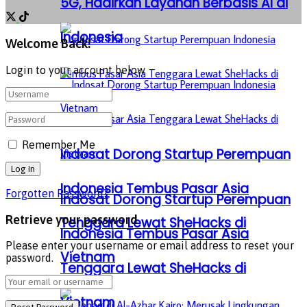
5G, Hadirkan Layanan Berbasis AI di
Indonesia
Welcome Back!
Login to your account below
Remember Me
Indosat Dorong Startup Perempuan
Indonesia Tembus Pasar Asia
Forgotten Password?
Indosat Dorong Startup Perempuan
Retrieve your password
Tenggara Lewat SheHacks di
Indonesia Tembus Pasar Asia
Please enter your username or email address to reset your
Vietnam
password.
Tenggara Lewat SheHacks di
Vietnam