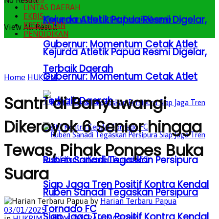
No Result
LINTAS DAERAH
EKBIS
Kejurda Atletik Papua Resmi Digelar,
KESEHATAN
View All Result
PENDIDIKAN
Gubernur: Momentum Cetak Atlet
Kejurda Atletik Papua Resmi Digelar,
Terbaik Daerah
Gubernur: Momentum Cetak Atlet
Home
HUKRIM
Santri di Banyuwangi
Terbaik Daerah
Dikeroyok 6 Senior hingga
Tewas, Pihak Ponpes Buka
Ruben Sanadi Tegaskan Persipura
Suara
Siap Jaga Tren Positif Kontra Kendal
Ruben Sanadi Tegaskan Persipura
by
Harian Terbaru Papua
Tornado FC
03/01/2025
Siap Jaga Tren Positif Kontra Kendal
in
HUKRIM
,
LINTAS DAERAH
,
NASIONAL