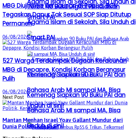
Agama Islam di Sekolah, Sila Unduh di
MBG Diuji Krisis Keracunan di Papua, BGN
Terbit 40 Buku Digital Pendidikan
Tegaskan Dapur Tak Sesuai SOP Siap Ditutup
Smart PAI
Agama Islam di Sekolah, Sila Unduh di
Permanen
Smart PAI
06/08/2026
527 Warga Terdampak Dugaan Keracunan
MBG di Depapre, Kondisi Korban Berangsur
Kemenag Siapkan 90 Buku PAI dan
Pulih
Bahasa Arab MI sampai MA, Bisa
06/08/2026
Kemenag Siapkan 90 Buku PAI dan
Next Post
Unduh di sini!
Bahasa Arab MI sampai MA, Bisa
Mantan Menhan Israel Yoav Gallant Mundur dari
Unduh di sini!
Dunia Politik, Kenapa?