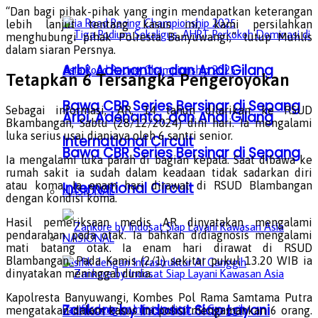
“Dan bagi pihak-pihak yang ingin mendapatkan keterangan
lebih lanjut tentang kasus ini, kami persilahkan
menghubungi pihak Polresta Banyuwangi,” tutup Muhlis
dalam siaran Persnya.
Arbi, Adenanta, dan Andi Gilang
Tetapkan 6 Tersangka Pengeroyokan
Bawa CBR Series Bersinar di Sepang
Sebagai informasi, AR, 14 tahun dilarikan ke RSUD
Arbi, Adenanta, dan Andi Gilang
Bkambangan, Sabtu (28/12/2024) dini hari. Ia mengalami
luka serius usai dianiaya oleh 6 santri senior.
International Circuit
Bawa CBR Series Bersinar di Sepang
Ia mengalami luka parah di bagian kepala. Saat dibawa ke
rumah sakit ia sudah dalam keadaan tidak sadarkan diri
atau koma. Ia enam hari dirawat di RSUD Blambangan
International Circuit
NASIONAL
dengan kondisi koma.
Hasil pemeriksaan medis AR dinyatakan mengalami
pendarahan pada otak. Ia bahkan didiagnosis mengalami
NASIONAL
mati batang otak. Ia enam hari dirawat di RSUD
Blambangan. Pada Kamis (2/1) sekitar pukul 13.20 WIB ia
dinyatakan meninggal dunia.
Kapolresta Banyuwangi, Kombes Pol Rama Samtama Putra
Zankore by Indosat Siap Layani
mengatakan dalam kasus ini polisi mengamankan 6 orang.