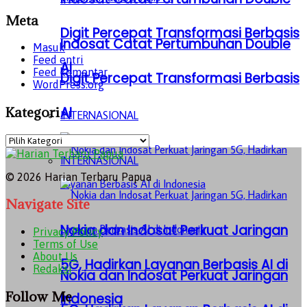
Meta
Digit Percepat Transformasi Berbasis
Indosat Catat Pertumbuhan Double
Masuk
Feed entri
AI
Feed komentar
Digit Percepat Transformasi Berbasis
WordPress.org
Kategori
AI
INTERNASIONAL
Kategori
INTERNASIONAL
© 2026 Harian Terbaru Papua
Navigate Site
Nokia dan Indosat Perkuat Jaringan
Privacy Policy
Terms of Use
About Us
5G, Hadirkan Layanan Berbasis AI di
Redaksi
Nokia dan Indosat Perkuat Jaringan
Follow Me
Indonesia