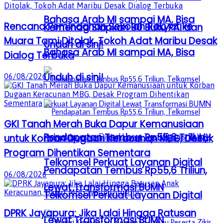
Bahasa Arab MI sampai MA, Bisa
Rencana Pemindahan Sekolah Rakyat ke
Kemenag Siapkan 90 Buku PAI dan
Muara Tami Ditolak, Tokoh Adat Maribu Desak
Unduh di sini!
Bahasa Arab MI sampai MA, Bisa
Dialog Terbuka
Unduh di sini!
06/08/2026
GKI Tanah Merah Buka Dapur Kemanusiaan
Pendapatan Tembus Rp55,6 Triliun,
untuk Korban Dugaan Keracunan MBG, Desak
Program Dihentikan Sementara
Telkomsel Perkuat Layanan Digital
Pendapatan Tembus Rp55,6 Triliun,
06/08/2026
Lewat Transformasi BUMN
Telkomsel Perkuat Layanan Digital
DPRK Jayapura: Jika Lalai Hingga Ratusan
Lewat Transformasi BUMN