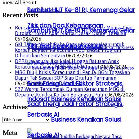
View All Result
Sambut HUT Ke-81 RI, Kemenag Gelar
Recent Posts
Zikir dan Doa Kebangsaan
Rencana Pemindahan Sekolah Rakyat ke Muara Tami
Sambut HUT Ke-81 RI, Kemenag Gelar
Ditolak, Tokoh Adat Maribu Desak Dialog Terbuka
06/08/2026
GKI Tanah Merah Buka Dapur Kemanusiaan untuk
Zikir dan Doa Kebangsaan
Korban Dugaan Keracunan MBG, Desak Program
Dihentikan Sementara
06/08/2026
DPRK Jayapura: Jika Lalai Hingga Ratusan Anak
Keracunan, Dapur MBG Wajib Ditutup!
06/08/2026
MBG Diuji Krisis Keracunan di Papua, BGN Tegaskan
Dapur Tak Sesuai SOP Siap Ditutup Permanen
Saat Energi Jadi Faktor Strategis,
06/08/2026
527 Warga Terdampak Dugaan Keracunan MBG di
Depapre, Kondisi Korban Berangsur Pulih
06/08/2026
Indosat Business Kenalkan Solusi
Saat Energi Jadi Faktor Strategis,
Archives
Berbasis AI
Indosat Business Kenalkan Solusi
Archives
Meta
Berbasis AI