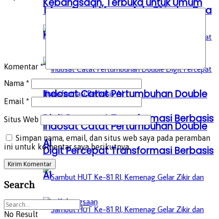
Kebangsaan, Terbuka untuk Umum
1 Agustus di Monas Ada Zikir dan Doa
Kebangsaan, Terbuka untuk Umum
Komentar
*
Nama
*
Indosat Catat Pertumbuhan Double
Email
*
Digit Percepat Transformasi Berbasis
Situs Web
Indosat Catat Pertumbuhan Double
Simpan nama, email, dan situs web saya pada peramban
AI
ini untuk komentar saya berikutnya.
Digit Percepat Transformasi Berbasis
AI
Search
No Result