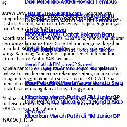
Dua Pebalap Astra Honda Tembus
JAYAWIJAYA,
HarianTerbaruPapua.com
– Seorang pria
MotoGP 2026, Catat Sejarah Baru
dilaporkan tenggelam di Kali Baliem, Kampung Yalingume,
Dua Pebalap Astra Honda Tembus
Distrik Piramid, Kabupaten Jayawijaya, Papua Pegunungan,
pada Senin (05/5/2025).
untuk Indonesia
MotoGP 2026, Catat Sejarah Baru
Koordinator Pos SAR Wamena, Supartono, menerima laporan
dari warga bernama Unas Ginia Tabuni mengenai kejadian
untuk Indonesia
tersebut. Korban diketahui bernama Epius Tabuni (29),
warga Kampung Yalingume. Laporan tersebut kemudian
diteruskan ke Kantor SAR Jayapura.
Kepala Kantor SAR Jayapura, Anton Sucipto, menjelaskan
bahwa korban bersama dua rekannya sedang mencari ikan
dengan menggunakan jala sekitar pukul 18.00 WIT. Saat
Dua Pebalap Muda Astra Honda Siap
mencoba menyeberangi sungai, korban terseret arus karena
tidak bisa berenang dan akhirnya tenggelam.
Kibarkan Merah Putih di FIM JuniorGP
“Kedua rekannya sempat berusaha mencari, namun tidak
Dua Pebalap Muda Astra Honda Siap
berhasil menemukan korban dan akhirnya melapor ke Pos
SAR Wamena,” jelas Anton.
Spanyol
Kibarkan Merah Putih di FIM JuniorGP
BACA
JUGA