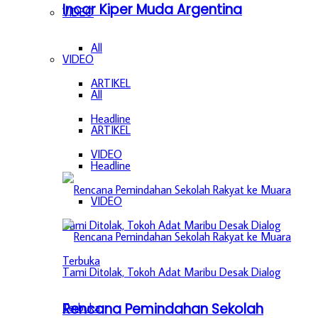
Incar Kiper Muda Argentina
VIDEO
All
VIDEO
ARTIKEL
All
Headline
ARTIKEL
VIDEO
Headline
VIDEO
Rencana Pemindahan Sekolah