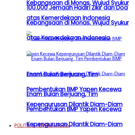
Kebangsaan di Monas, Wujud Syukur
100.000 Jemaah Hadiri Zikir dan Doa
atas Kemerdekaan Indonesia
Kebangsaan di Monas, Wujud Syukur
atas Kemerdekaan Indonesia
Enam Bulan Berjuang, Tim
Pembentukan BMP Yapen Kecewa
Enam Bulan Berjuang, Tim
Kepengurusan Dilantik Diam-Diam
Pembentukan BMP Yapen Kecewa
Kepengurusan Dilantik Diam-Diam
POLITIK & PEMERINTAHAN