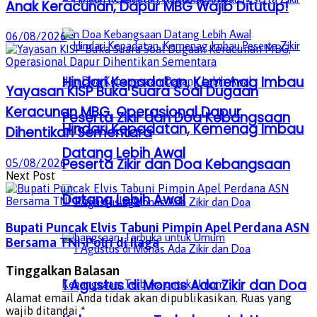
Anak Keracunan, Dapur MBG Wajib Ditutup!
06/08/2026
Hindari Kepadatan, Kemenag Imbau
Yayasan KISP Buka Suara Soal Dugaan
Keracunan MBG, Operasional Dapur
Peserta Zikir dan Doa Kebangsaan
Hindari Kepadatan, Kemenag Imbau
Dihentikan Sementara
Datang Lebih Awal
Peserta Zikir dan Doa Kebangsaan
05/08/2026
Next Post
Datang Lebih Awal
Bupati Puncak Elvis Tabuni Pimpin Apel Perdana ASN
Bersama TNI-Polri di Ilaga
Tinggalkan Balasan
1 Agustus di Monas Ada Zikir dan Doa
Alamat email Anda tidak akan dipublikasikan.
Ruas yang
wajib ditandai
*