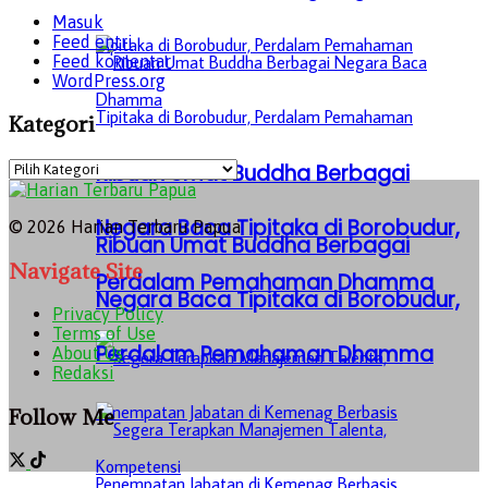
Masuk
Feed entri
Feed komentar
WordPress.org
Kategori
Kategori
Ribuan Umat Buddha Berbagai
Negara Baca Tipitaka di Borobudur,
© 2026 Harian Terbaru Papua
Ribuan Umat Buddha Berbagai
Navigate Site
Perdalam Pemahaman Dhamma
Negara Baca Tipitaka di Borobudur,
Privacy Policy
Terms of Use
Perdalam Pemahaman Dhamma
About Us
Redaksi
Follow Me