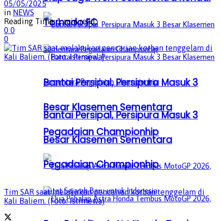
05/05/2025
in
NEWS
Tornado FC
Reading Time: 1 min read
0
0
0
Bantai Persipal, Persipura Masuk 3
Besar Klasemen Sementara
Bantai Persipal, Persipura Masuk 3
Pegadaian Championhip
Besar Klasemen Sementara
Pegadaian Championhip
Tim SAR saat melakukan pencarian korban tenggelam di
Kali Baliem. (Foto: Istimewa)