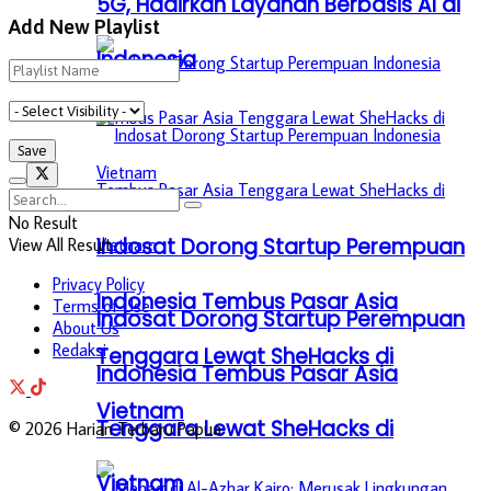
5G, Hadirkan Layanan Berbasis AI di
Add New Playlist
Indonesia
No Result
Indosat Dorong Startup Perempuan
View All Result
Privacy Policy
Indonesia Tembus Pasar Asia
Terms of Use
Indosat Dorong Startup Perempuan
About Us
Redaksi
Tenggara Lewat SheHacks di
Indonesia Tembus Pasar Asia
Vietnam
Tenggara Lewat SheHacks di
© 2026 Harian Terbaru Papua
Vietnam