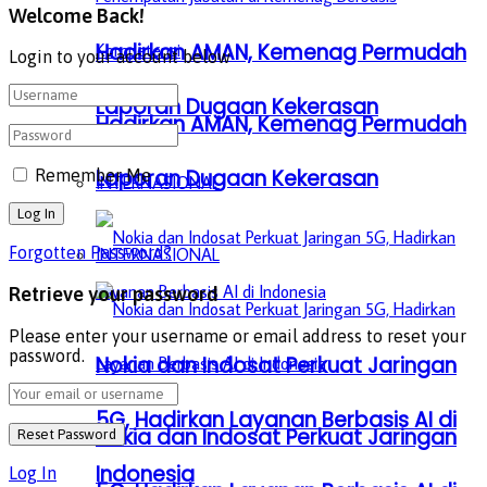
Welcome Back!
Hadirkan AMAN, Kemenag Permudah
Login to your account below
Laporan Dugaan Kekerasan
Hadirkan AMAN, Kemenag Permudah
Laporan Dugaan Kekerasan
Remember Me
INTERNASIONAL
Forgotten Password?
INTERNASIONAL
Retrieve your password
Please enter your username or email address to reset your
password.
Nokia dan Indosat Perkuat Jaringan
5G, Hadirkan Layanan Berbasis AI di
Nokia dan Indosat Perkuat Jaringan
Indonesia
Log In