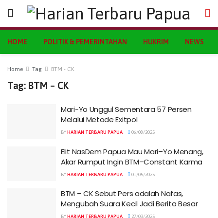
HOME
POLITIK & PEMERINTAHAN
HUKRIM
NEWS
Home
Tag
BTM - CK
Tag:
BTM – CK
Mari-Yo Unggul Sementara 57 Persen
Melalui Metode Exitpol
BY
HARIAN TERBARU PAPUA
06/08/2025
Elit NasDem Papua Mau Mari–Yo Menang,
Akar Rumput Ingin BTM–Constant Karma
BY
HARIAN TERBARU PAPUA
01/05/2025
BTM – CK Sebut Pers adalah Nafas,
Mengubah Suara Kecil Jadi Berita Besar
BY
HARIAN TERBARU PAPUA
27/03/2025