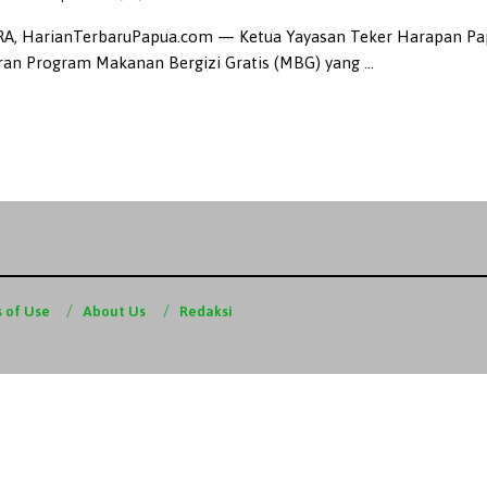
A, HarianTerbaruPapua.com — Ketua Yayasan Teker Harapan Pap
ran Program Makanan Bergizi Gratis (MBG) yang ...
 of Use
About Us
Redaksi