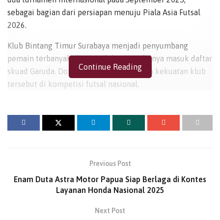
sebagai bagian dari persiapan menuju Piala Asia Futsal
2026.
Klub Bintang Timur Surabaya menjadi penyumbang
pemain terbanyak, dengan delapan wakilnya masuk daftar
Continue Reading
skuad Garuda. Dominasi ini menunjukkan kekuatan klub
tersebut di kompetisi futsal nasional.
Skuad asuhan pelatih Hector Souto akan memulai
rangkaian agenda dengan tampil di CFA International
Men’s Futsal Tournament di China, 5–11 September 2025.
Turnamen tersebut diikuti delapan negara, termasuk tuan
rumah China, Korea Selatan, Thailand, Denmark, Selandia
Previous Post
Baru, Myanmar, serta Laos atau Uni Emirat Arab.
Enam Duta Astra Motor Papua Siap Berlaga di Kontes
Setelah dari China, Timnas Futsal Indonesia akan kembali
Layanan Honda Nasional 2025
berlaga di kandang sendiri dalam ajang 4Nations World
Next Post
Series, yang digelar di Hall Basket Senayan pada 18–21