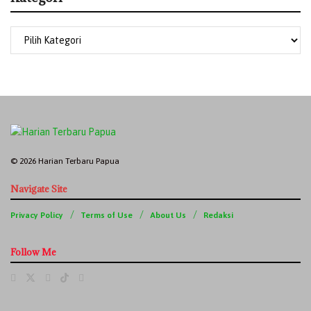
© 2026 Harian Terbaru Papua
Navigate Site
Privacy Policy
Terms of Use
About Us
Redaksi
Follow Me