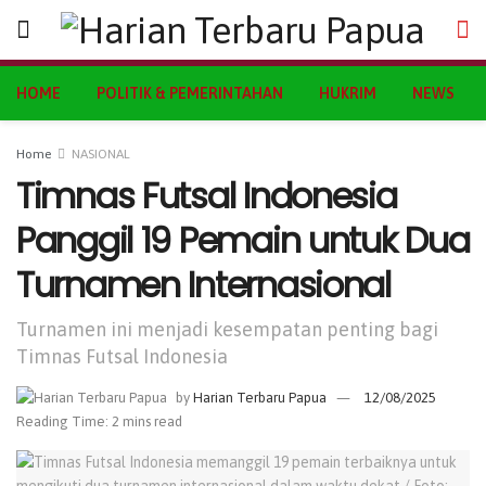
HOME
POLITIK & PEMERINTAHAN
HUKRIM
NEWS
Home
NASIONAL
Timnas Futsal Indonesia
Panggil 19 Pemain untuk Dua
Turnamen Internasional
Turnamen ini menjadi kesempatan penting bagi
Timnas Futsal Indonesia
by
Harian Terbaru Papua
12/08/2025
Reading Time: 2 mins read