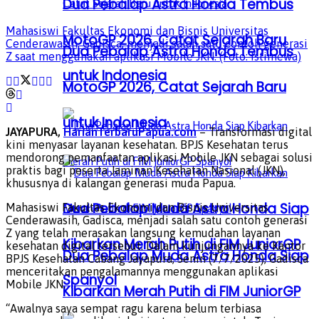
Dua Pebalap Astra Honda Tembus
Mahasiswi Fakultas Ekonomi dan Bisnis Universitas
MotoGP 2026, Catat Sejarah Baru
Cenderawasih, Gadisca, menjadi salah satu contoh generasi
Dua Pebalap Astra Honda Tembus
Z saat menggunakan aplikasi Mobile JKN. (Foto: Istimewa)
untuk Indonesia
MotoGP 2026, Catat Sejarah Baru
untuk Indonesia
JAYAPURA,
HarianTerbaruPapua.com
– Transformasi digital
kini menyasar layanan kesehatan. BPJS Kesehatan terus
mendorong pemanfaatan aplikasi Mobile JKN sebagai solusi
praktis bagi peserta Jaminan Kesehatan Nasional (JKN),
khususnya di kalangan generasi muda Papua.
Dua Pebalap Muda Astra Honda Siap
Mahasiswi Fakultas Ekonomi dan Bisnis Universitas
Cenderawasih, Gadisca, menjadi salah satu contoh generasi
Z yang telah merasakan langsung kemudahan layanan
Kibarkan Merah Putih di FIM JuniorGP
kesehatan digital tersebut. Dalam kunjungannya ke Kantor
Dua Pebalap Muda Astra Honda Siap
BPJS Kesehatan Cabang Jayapura, Senin (7/7/2025), Gadisca
menceritakan pengalamannya menggunakan aplikasi
Spanyol
Mobile JKN.
Kibarkan Merah Putih di FIM JuniorGP
“Awalnya saya sempat ragu karena belum terbiasa