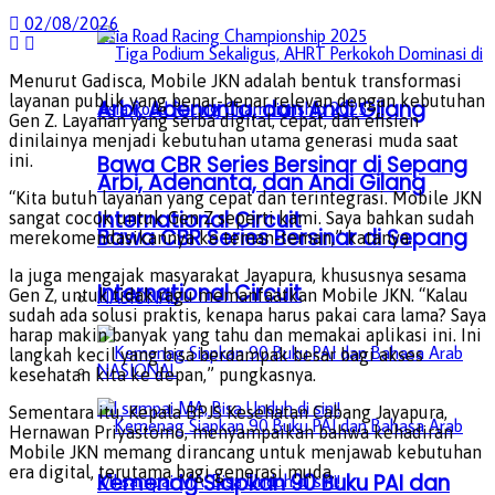
02/08/2026
Menurut Gadisca, Mobile JKN adalah bentuk transformasi
layanan publik yang benar-benar relevan dengan kebutuhan
Arbi, Adenanta, dan Andi Gilang
Gen Z. Layanan yang serba digital, cepat, dan efisien
dinilainya menjadi kebutuhan utama generasi muda saat
Bawa CBR Series Bersinar di Sepang
ini.
Arbi, Adenanta, dan Andi Gilang
“Kita butuh layanan yang cepat dan terintegrasi. Mobile JKN
International Circuit
sangat cocok untuk Gen Z seperti kami. Saya bahkan sudah
Bawa CBR Series Bersinar di Sepang
merekomendasikannya ke teman-teman,” katanya.
Ia juga mengajak masyarakat Jayapura, khususnya sesama
International Circuit
Gen Z, untuk tidak ragu memanfaatkan Mobile JKN. “Kalau
NASIONAL
sudah ada solusi praktis, kenapa harus pakai cara lama? Saya
harap makin banyak yang tahu dan memakai aplikasi ini. Ini
langkah kecil yang bisa berdampak besar bagi akses
NASIONAL
kesehatan kita ke depan,” pungkasnya.
Sementara itu, Kepala BPJS Kesehatan Cabang Jayapura,
Hernawan Priyastomo, menyampaikan bahwa kehadiran
Mobile JKN memang dirancang untuk menjawab kebutuhan
era digital, terutama bagi generasi muda.
Kemenag Siapkan 90 Buku PAI dan