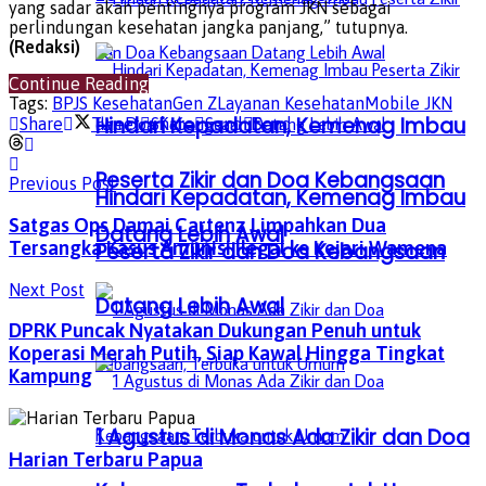
yang sadar akan pentingnya program JKN sebagai
perlindungan kesehatan jangka panjang,” tutupnya.
(Redaksi)
Continue Reading
Tags:
BPJS Kesehatan
Gen Z
Layanan Kesehatan
Mobile JKN
Hindari Kepadatan, Kemenag Imbau
Share
Tweet
Share
Send
Send
Peserta Zikir dan Doa Kebangsaan
Previous Post
Hindari Kepadatan, Kemenag Imbau
Satgas Ops Damai Cartenz Limpahkan Dua
Datang Lebih Awal
Tersangka Kasus Amunisi Ilegal ke Kejari Wamena
Peserta Zikir dan Doa Kebangsaan
Next Post
Datang Lebih Awal
DPRK Puncak Nyatakan Dukungan Penuh untuk
Koperasi Merah Putih, Siap Kawal Hingga Tingkat
Kampung
1 Agustus di Monas Ada Zikir dan Doa
Harian Terbaru Papua