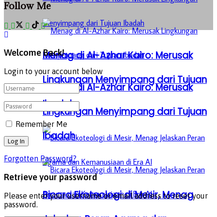
Follow Me
Welcome Back!
Menag di Al-Azhar Kairo: Merusak
Login to your account below
Lingkungan Menyimpang dari Tujuan
Menag di Al-Azhar Kairo: Merusak
Ibadah
Lingkungan Menyimpang dari Tujuan
Remember Me
Ibadah
Forgotten Password?
Retrieve your password
Bicara Ekoteologi di Mesir, Menag
Please enter your username or email address to reset your
password.