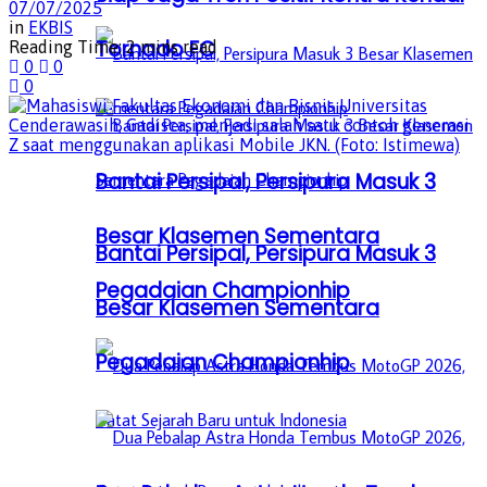
07/07/2025
in
EKBIS
Tornado FC
Reading Time: 2 mins read
0
0
0
Bantai Persipal, Persipura Masuk 3
Besar Klasemen Sementara
Bantai Persipal, Persipura Masuk 3
Pegadaian Championhip
Besar Klasemen Sementara
Pegadaian Championhip