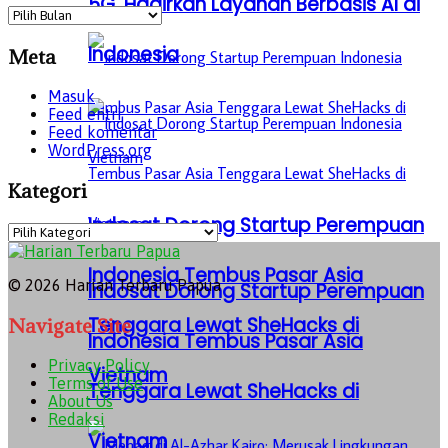
5G, Hadirkan Layanan Berbasis AI di
Archives
Indonesia
Meta
Masuk
Feed entri
Feed komentar
WordPress.org
Kategori
Indosat Dorong Startup Perempuan
Kategori
Indonesia Tembus Pasar Asia
© 2026 Harian Terbaru Papua
Indosat Dorong Startup Perempuan
Tenggara Lewat SheHacks di
Navigate Site
Indonesia Tembus Pasar Asia
Privacy Policy
Vietnam
Terms of Use
Tenggara Lewat SheHacks di
About Us
Redaksi
Vietnam