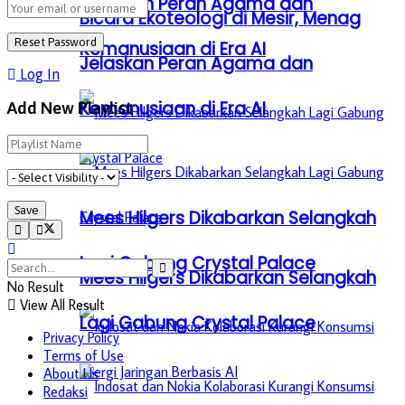
Jelaskan Peran Agama dan
Bicara Ekoteologi di Mesir, Menag
Kemanusiaan di Era AI
Jelaskan Peran Agama dan
Log In
Kemanusiaan di Era AI
Add New Playlist
Mees Hilgers Dikabarkan Selangkah
Lagi Gabung Crystal Palace
Mees Hilgers Dikabarkan Selangkah
No Result
View All Result
Lagi Gabung Crystal Palace
Privacy Policy
Terms of Use
About Us
Redaksi