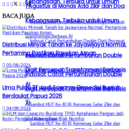
Kebangsaan, Terbuka untuk Umum
1 Agustus di Monas Ada Zikir dan Doa
BACA
JUGA
Kebangsaan, Terbuka untuk Umum
Distribusi Minyak Tanah ke Jayawijaya Normal,
Pertamina Pastikan Pasokan Aman
Indosat Catat Pertumbuhan Double
05/08/2026
Digit Percepat Transformasi Berbasis
Indosat Catat Pertumbuhan Double
AI
Lima Pulau 3T Jadi Sasaran Ekspedisi Rupiah
Digit Percepat Transformasi Berbasis
Berdaulat Papua 2026
AI
04/08/2026