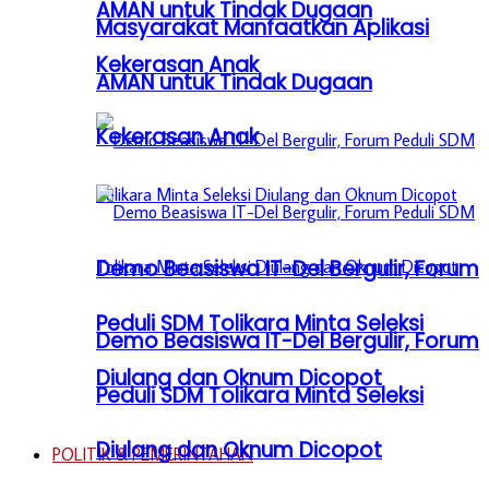
AMAN untuk Tindak Dugaan
Masyarakat Manfaatkan Aplikasi
Kekerasan Anak
AMAN untuk Tindak Dugaan
Kekerasan Anak
Demo Beasiswa IT-Del Bergulir, Forum
Peduli SDM Tolikara Minta Seleksi
Demo Beasiswa IT-Del Bergulir, Forum
Diulang dan Oknum Dicopot
Peduli SDM Tolikara Minta Seleksi
Diulang dan Oknum Dicopot
POLITIK & PEMERINTAHAN