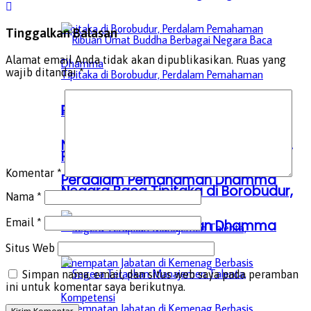
Tinggalkan Balasan
Alamat email Anda tidak akan dipublikasikan.
Ruas yang
wajib ditandai
*
Ribuan Umat Buddha Berbagai
Negara Baca Tipitaka di Borobudur,
Ribuan Umat Buddha Berbagai
Komentar
*
Perdalam Pemahaman Dhamma
Negara Baca Tipitaka di Borobudur,
Nama
*
Email
*
Perdalam Pemahaman Dhamma
Situs Web
Simpan nama, email, dan situs web saya pada peramban
ini untuk komentar saya berikutnya.