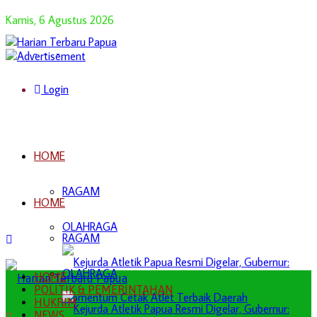
Kamis, 6 Agustus 2026
Login
HOME
RAGAM
HOME
OLAHRAGA
RAGAM
OLAHRAGA
HOME
POLITIK & PEMERINTAHAN
HUKRIM
NEWS