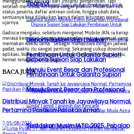
menggunakan aplikasi dari instansi pemerintah. Tapi
Spanyol
setelah mencoba, ternyata sangat praktis. Mulai dari cek
status peserta, daftar antrean online, hingga ubah data,
semuanya bisa dilakukan hanya dalam hitungan menit,”
ujarnya.
Gadisca mengaku, sebelum mengenal Mobile JKN, ia kerap
merasa kesulitan dengan proses administrasi manual yang
Dispora Supiori Siap Lakukan
memakan waktu lama. “Sebagai mahasiswa dengan jadwal
padat, waktu itu sangat penting. Sekarang cukup download
Pembinaan Untuk Galanita Supiori
aplikasi, buka, pilih layanan, semua selesai. Hemat waktu,
Dispora Supiori Siap Lakukan
hemat tenaga,” tambahnya.
Menuju Event Besar dan Profesional
BACA
JUGA
Pembinaan Untuk Galanita Supiori
Menuju Event Besar dan Profesional
Distribusi Minyak Tanah ke Jayawijaya Normal,
Pertamina Pastikan Pasokan Aman
05/08/2026
Tuntaskan Musim IATC 2025, Pebalap