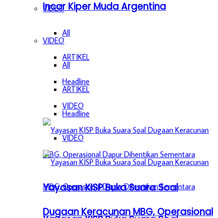
Incar Kiper Muda Argentina
VIDEO
All
VIDEO
ARTIKEL
All
Headline
ARTIKEL
VIDEO
Headline
VIDEO
Yayasan KISP Buka Suara Soal
Dugaan Keracunan MBG, Operasional