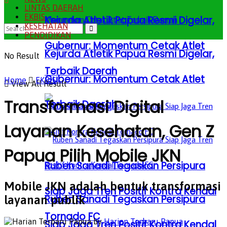
LINTAS DAERAH
EKBIS
Kejurda Atletik Papua Resmi Digelar,
KESEHATAN
PENDIDIKAN
Gubernur: Momentum Cetak Atlet
Kejurda Atletik Papua Resmi Digelar,
No Result
Terbaik Daerah
Gubernur: Momentum Cetak Atlet
Home
EKBIS
View All Result
Transformasi Digital
Terbaik Daerah
Layanan Kesehatan, Gen Z
Papua Pilih Mobile JKN
Ruben Sanadi Tegaskan Persipura
Mobile JKN adalah bentuk transformasi
Siap Jaga Tren Positif Kontra Kendal
Ruben Sanadi Tegaskan Persipura
layanan publik
Tornado FC
by
Harian Terbaru Papua
Siap Jaga Tren Positif Kontra Kendal