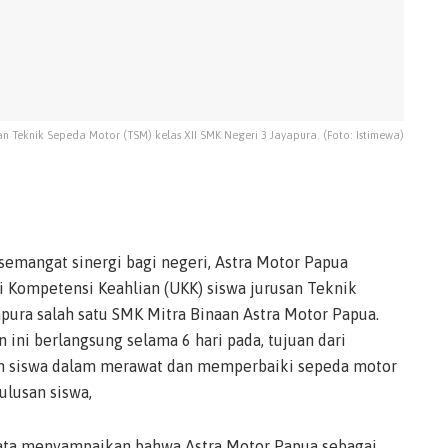
an Teknik Sepeda Motor (TSM) kelas XII SMK Negeri 3 Jayapura. (Foto: Istimewa)
emangat sinergi bagi negeri, Astra Motor Papua
i Kompetensi Keahlian (UKK) siswa jurusan Teknik
pura salah satu SMK Mitra Binaan Astra Motor Papua.
ini berlangsung selama 6 hari pada, tujuan dari
 siswa dalam merawat dan memperbaiki sepeda motor
ulusan siswa,
nata menyampaikan bahwa Astra Motor Papua sebagai