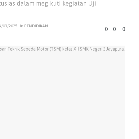
tusias dalam megikuti kegiatan Uji
4/03/2025
in
PENDIDIKAN
0
0
0