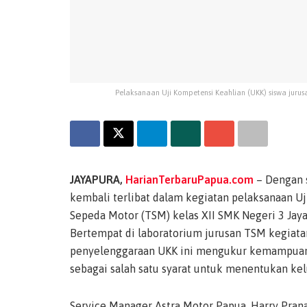
Pelaksanaan Uji Kompetensi Keahlian (UKK) siswa jurus
JAYAPURA,
HarianTerbaruPapua.com
– Dengan s
kembali terlibat dalam kegiatan pelaksanaan Uj
Sepeda Motor (TSM) kelas XII SMK Negeri 3 Jaya
Bertempat di laboratorium jurusan TSM kegiatan 
penyelenggaraan UKK ini mengukur kemampuan
sebagai salah satu syarat untuk menentukan kel
Service Manager Astra Motor Papua, Harry Pra