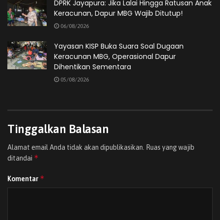
menyampaikan segala kegiatan,” tutup Supriadi Laling.
DPRK Jayapura: Jika Lalai Hingga Ratusan Anak
Keracunan, Dapur MBG Wajib Ditutup!
(Redaksi)
06/08/2026
Tags:
DPR Papua
Jurnalis Papua
Natal Bersama
Yayasan KISP Buka Suara Soal Dugaan
Wakil Ketua III
Keracunan MBG, Operasional Dapur
Dihentikan Sementara
05/08/2026
Tinggalkan Balasan
Alamat email Anda tidak akan dipublikasikan.
Ruas yang wajib
*
ditandai
*
Komentar