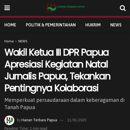
HOME
POLITIK & PEMERINTAHAN
HUKRIM
NEWS
Home
NEWS
Wakil Ketua III DPR Papua
Apresiasi Kegiatan Natal
Jurnalis Papua, Tekankan
Pentingnya Kolaborasi
Memperkuat persaudaraan dalam keberagaman di
Tanah Papua
by
Harian Terbaru Papua
11/01/2025
Reading Time: 1 min read