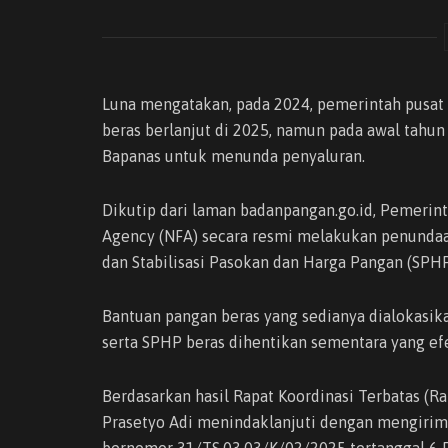
Luna mengatakan, pada 2024, pemerintah pusa
beras berlanjut di 2025, namun pada awal tahun in
Bapanas untuk menunda penyaluran.
Dikutip dari laman badanpangan.go.id, Pemerin
Agency (NFA) secara resmi melakukan penundaa
dan Stabilisasi Pasokan dan Harga Pangan (SPHP
Bantuan pangan beras yang sedianya dialokasika
serta SPHP beras dihentikan sementara yang efe
Berdasarkan hasil Rapat Koordinasi Terbatas (R
Prasetyo Adi menindaklanjuti dengan mengirim
bernomor 31/TS.03.03/K/02/2025 tertanggal 6 Fe