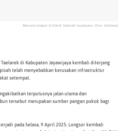
Bencana longsor di Distrik Taelarek Jayawijaya. (Foto: Istimewa)
 Taelarek di Kabupaten Jayawijaya kembali diterjang
rpisah telah menyebabkan kerusakan infrastruktur
akat setempat.
engakibatkan terputusnya jalan utama dan
Kebun tersebut merupakan sumber pangan pokok bagi
erjadi pada Selasa, 9 April 2025. Longsor kembali