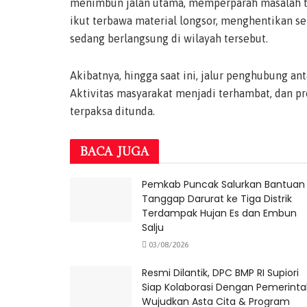
menimbun jalan utama, memperparah masalah trans
ikut terbawa material longsor, menghentikan s
sedang berlangsung di wilayah tersebut.
Akibatnya, hingga saat ini, jalur penghubung an
Aktivitas masyarakat menjadi terhambat, dan p
terpaksa ditunda.
BACA
JUGA
Pemkab Puncak Salurkan Bantuan
Tanggap Darurat ke Tiga Distrik
Terdampak Hujan Es dan Embun
Salju
03/08/2026
Resmi Dilantik, DPC BMP RI Supiori
Siap Kolaborasi Dengan Pemerint
Wujudkan Asta Cita & Program