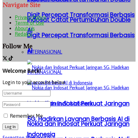
Navigate Site
Digit Percepat Transformasi Berbasis
Privacy Policy
Indosat Catat Pertumbuhan Double
Terms of Use
About Us
AI
Redaksi
Digit Percepat Transformasi Berbasis
Follow Me
AI
INTERNASIONAL
Welcome Back!
INTERNASIONAL
Login to your account below
Nokia dan Indosat Perkuat Jaringan
Remember Me
5G, Hadirkan Layanan Berbasis AI di
Nokia dan Indosat Perkuat Jaringan
Indonesia
Forgotten Password?