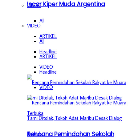
Incar Kiper Muda Argentina
VIDEO
All
VIDEO
ARTIKEL
All
Headline
ARTIKEL
VIDEO
Headline
VIDEO
Rencana Pemindahan Sekolah