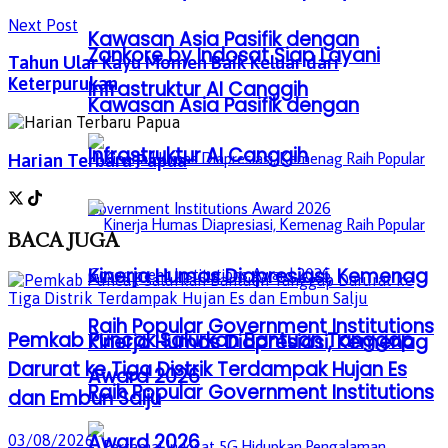
Next Post
Kawasan Asia Pasifik dengan
Zankore by Indosat Siap Layani
Tahun Ular Kayu Momen Baik Keluar dari
Keterpurukan
Infrastruktur AI Canggih
Kawasan Asia Pasifik dengan
Infrastruktur AI Canggih
Harian Terbaru Papua
BACA
JUGA
Kinerja Humas Diapresiasi, Kemenag
Raih Popular Government Institutions
Pemkab Puncak Salurkan Bantuan Tanggap
Kinerja Humas Diapresiasi, Kemenag
Darurat ke Tiga Distrik Terdampak Hujan Es
Award 2026
Raih Popular Government Institutions
dan Embun Salju
Award 2026
03/08/2026