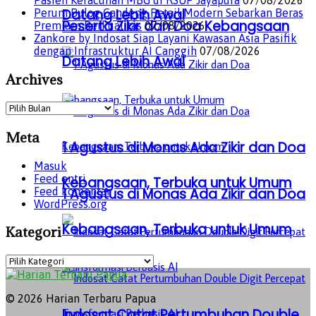
Datang Lebih Awal
Perum Bulog Gandeng Retail Modern Sebarkan Beras
Peserta Zikir dan Doa Kebangsaan
Premium Berkualitas
07/08/2026
Zankore by Indosat Siap Layani Kawasan Asia Pasifik
dengan Infrastruktur AI Canggih
07/08/2026
Datang Lebih Awal
Archives
Archives
Meta
1 Agustus di Monas Ada Zikir dan Doa
Masuk
Feed entri
Kebangsaan, Terbuka untuk Umum
Feed komentar
1 Agustus di Monas Ada Zikir dan Doa
WordPress.org
Kebangsaan, Terbuka untuk Umum
Kategori
Kategori
© 2026 Harian Terbaru Papua
Indosat Catat Pertumbuhan Double