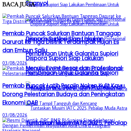
Spanyol
BACA
JUGA
Pemkab Puncak Salurkan Bantuan Tanggap
Dispora Supiori Siap Lakukan
Darurat ke Tiga Distrik Terdampak Hujan Es
dan Embun Salju
Pembinaan Untuk Galanita Supiori
Dispora Supiori Siap Lakukan
03/08/2026
Menuju Event Besar dan Profesional
Pembinaan Untuk Galanita Supiori
Pemkab Puncak Latih Perajin Noken Kulit Kayu,
Menuju Event Besar dan Profesional
Dorong Pelestarian Budaya dan Peningkatan
Ekonomi OAP
03/08/2026
Tuntaskan Musim IATC 2025, Pebalap