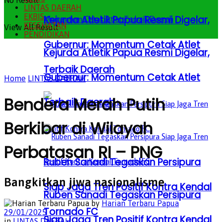
No Result
LINTAS DAERAH
EKBIS
Kejurda Atletik Papua Resmi Digelar,
KESEHATAN
View All Result
PENDIDIKAN
Gubernur: Momentum Cetak Atlet
Kejurda Atletik Papua Resmi Digelar,
Terbaik Daerah
Gubernur: Momentum Cetak Atlet
Home
LINTAS DAERAH
Bendera Merah Putih
Terbaik Daerah
Berkibar di Wilayah
Perbatasan RI – PNG
Ruben Sanadi Tegaskan Persipura
Bangkitkan jiwa nasionalisme
Siap Jaga Tren Positif Kontra Kendal
Ruben Sanadi Tegaskan Persipura
by
Harian Terbaru Papua
Tornado FC
29/01/2025
Siap Jaga Tren Positif Kontra Kendal
in
LINTAS DAERAH