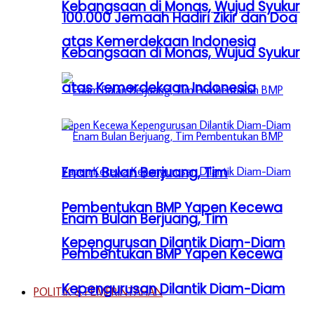
Kebangsaan di Monas, Wujud Syukur
100.000 Jemaah Hadiri Zikir dan Doa
atas Kemerdekaan Indonesia
Kebangsaan di Monas, Wujud Syukur
atas Kemerdekaan Indonesia
Enam Bulan Berjuang, Tim
Pembentukan BMP Yapen Kecewa
Enam Bulan Berjuang, Tim
Kepengurusan Dilantik Diam-Diam
Pembentukan BMP Yapen Kecewa
Kepengurusan Dilantik Diam-Diam
POLITIK & PEMERINTAHAN