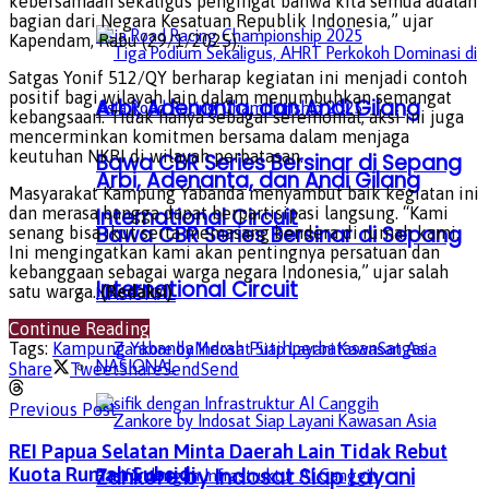
kebersamaan sekaligus pengingat bahwa kita semua adalah
bagian dari Negara Kesatuan Republik Indonesia,” ujar
Kapendam, Rabu (29/1/2025).
Satgas Yonif 512/QY berharap kegiatan ini menjadi contoh
positif bagi wilayah lain dalam menumbuhkan semangat
Arbi, Adenanta, dan Andi Gilang
kebangsaan. Tidak hanya sebagai seremonial, aksi ini juga
mencerminkan komitmen bersama dalam menjaga
keutuhan NKRI di wilayah perbatasan.
Bawa CBR Series Bersinar di Sepang
Arbi, Adenanta, dan Andi Gilang
Masyarakat Kampung Yabanda menyambut baik kegiatan ini
International Circuit
dan merasa bangga dapat berpartisipasi langsung. “Kami
Bawa CBR Series Bersinar di Sepang
senang bisa ikut serta memasang bendera di rumah kami.
Ini mengingatkan kami akan pentingnya persatuan dan
kebanggaan sebagai warga negara Indonesia,” ujar salah
International Circuit
satu warga.
(Redaksi)
NASIONAL
Continue Reading
Tags:
Kampung Yabanda
Merah Putih
perbatasan
Satgas
NASIONAL
Share
Tweet
Share
Send
Send
Previous Post
REI Papua Selatan Minta Daerah Lain Tidak Rebut
Zankore by Indosat Siap Layani
Kuota Rumah Subsidi