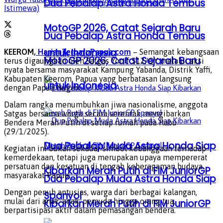
Dua Pebalap Astra Honda Tembus
Istimewa)
MotoGP 2026, Catat Sejarah Baru
Dua Pebalap Astra Honda Tembus
untuk Indonesia
KEEROM,
HarianTerbaruPapua.com
– Semangat kebangsaan
MotoGP 2026, Catat Sejarah Baru
terus digaungkan oleh Satgas Yonif 512/QY melalui aksi
nyata bersama masyarakat Kampung Yabanda, Distrik Yaffi,
Kabupaten Keerom, Papua yang berbatasan langsung
untuk Indonesia
dengan Papua Nugini.
Dalam rangka menumbuhkan jiwa nasionalisme, anggota
Satgas bersama warga secara serentak mengibarkan
Bendera Merah Putih di setiap rumah pada Rabu
(29/1/2025).
Dua Pebalap Muda Astra Honda Siap
Kegiatan ini bukan sekadar simbol kebanggaan terhadap
kemerdekaan, tetapi juga merupakan upaya mempererat
persatuan dan kesatuan di tengah keberagaman budaya
Kibarkan Merah Putih di FIM JuniorGP
masyarakat Papua.
Dua Pebalap Muda Astra Honda Siap
Dengan penuh antusias, warga dari berbagai kalangan,
Spanyol
mulai dari anak-anak, pemuda hingga orang tua,
Kibarkan Merah Putih di FIM JuniorGP
berpartisipasi aktif dalam pemasangan bendera.