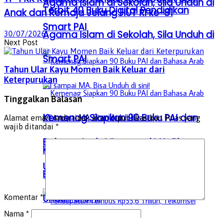
Agama Islam di Sekolah, Sila Unduh di
Terbit 40 Buku Digital Pendidikan
Anak dan Remaja Jelang HUT RI ke-81
Smart PAI
Agama Islam di Sekolah, Sila Unduh di
30/07/2026
Next Post
Smart PAI
Tahun Ular Kayu Momen Baik Keluar dari
Keterpurukan
Tinggalkan Balasan
Kemenag Siapkan 90 Buku PAI dan
Alamat email Anda tidak akan dipublikasikan.
Ruas yang
wajib ditandai
*
Bahasa Arab MI sampai MA, Bisa
Kemenag Siapkan 90 Buku PAI dan
Unduh di sini!
Bahasa Arab MI sampai MA, Bisa
Unduh di sini!
Komentar
*
Nama
*