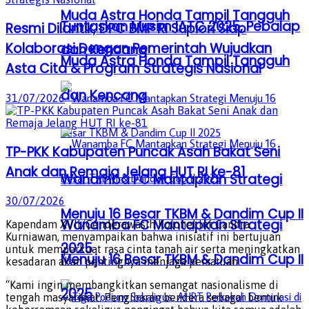
Muda Astra Honda Tampil Tangguh
Tuntaskan Musim IATC 2025, Pebalap
Resmi Dilantik, DPC BMP RI Supiori Siap
Kolaborasi Dengan Pemerintah Wujudkan
dan Kencang
Muda Astra Honda Tampil Tangguh
Asta Cita & Program Strategis Nasional
dan Kencang
31/07/2026
TP-PKK Kabupaten Puncak Asah Bakat Seni
Anak dan Remaja Jelang HUT RI ke-81
Wanamba FC Mantapkan Strategi
30/07/2026
Menuju 16 Besar TKBM & Dandim Cup II
Wanamba FC Mantapkan Strategi
Kapendam XVII/Cenderawasih Kolonel Inf Candra
Kurniawan, menyampaikan bahwa inisiatif ini bertujuan
2025
untuk memperkuat rasa cinta tanah air serta meningkatkan
Menuju 16 Besar TKBM & Dandim Cup II
kesadaran akan pentingnya menjaga persatuan.
“Kami ingin membangkitkan semangat nasionalisme di
2025
tengah masyarakat. Pengibaran bendera sebagai bentuk