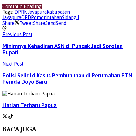
Continue Reading
Tags:
DPRK Jayapura
Kabupaten
Jayapura
OPD
Pemerintahan
Sidang I
Share
Tweet
Share
Send
Send
Previous Post
Minimnya Kehadiran ASN di Puncak Jadi Sorotan
Bupati
Next Post
Polisi Selidiki Kasus Pembunuhan di Perumahan BTN
Pemda Doyo Baru
Harian Terbaru Papua
BACA
JUGA