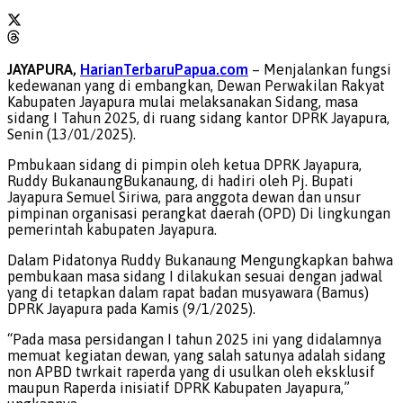
JAYAPURA,
HarianTerbaruPapua.com
– Menjalankan fungsi
kedewanan yang di embangkan, Dewan Perwakilan Rakyat
Kabupaten Jayapura mulai melaksanakan Sidang, masa
sidang I Tahun 2025, di ruang sidang kantor DPRK Jayapura,
Senin (13/01/2025).
Pmbukaan sidang di pimpin oleh ketua DPRK Jayapura,
Ruddy BukanaungBukanaung, di hadiri oleh Pj. Bupati
Jayapura Semuel Siriwa, para anggota dewan dan unsur
pimpinan organisasi perangkat daerah (OPD) Di lingkungan
pemerintah kabupaten Jayapura.
Dalam Pidatonya Ruddy Bukanaung Mengungkapkan bahwa
pembukaan masa sidang I dilakukan sesuai dengan jadwal
yang di tetapkan dalam rapat badan musyawara (Bamus)
DPRK Jayapura pada Kamis (9/1/2025).
“Pada masa persidangan I tahun 2025 ini yang didalamnya
memuat kegiatan dewan, yang salah satunya adalah sidang
non APBD twrkait raperda yang di usulkan oleh eksklusif
maupun Raperda inisiatif DPRK Kabupaten Jayapura,”