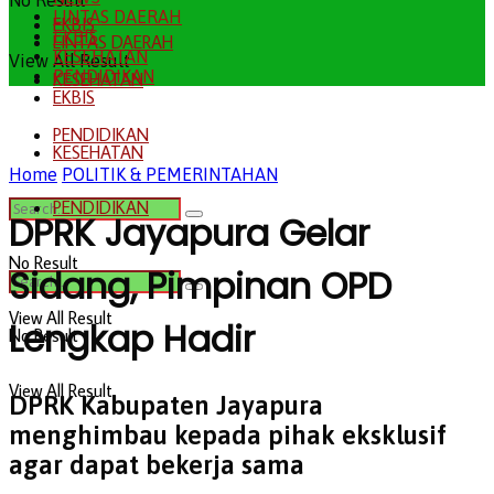
No Result
LINTAS DAERAH
EKBIS
EKBIS
LINTAS DAERAH
KESEHATAN
View All Result
PENDIDIKAN
KESEHATAN
EKBIS
PENDIDIKAN
KESEHATAN
Home
POLITIK & PEMERINTAHAN
PENDIDIKAN
DPRK Jayapura Gelar
No Result
Sidang, Pimpinan OPD
View All Result
Lengkap Hadir
No Result
View All Result
DPRK Kabupaten Jayapura
menghimbau kepada pihak eksklusif
agar dapat bekerja sama