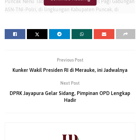
Puncak Nenu Tabuni, saat memimpin Apel Pagi Gabungan
ASN-TNI-Polri, di lingkungan Kabupaten Puncak, di
Halaman Kantor Bupati Puncak, Ilaga, Senin (13/1/2025).
“Ini minggu kedua dari bulan januari pada tanggal 13 ini,
kita bisa dapat hadir dihalaman Bupati Puncak
melaksanakan Apel pagi. Selaku penjabat bupati
menyampaikan terima kasih bagi ASN yang hadir pada
Previous Post
saat ini, tetapi yang hadir sangatlah sedikit,” Kata Nenu
Kunker Wakil Presiden RI di Merauke, ini Jadwalnya
Tabuni.
Next Post
“Para ASN yang saya hormati, kabupaten besar ini sampai
dengan minggu kedua, setelah tahun baru, hingga saat ini
DPRK Jayapura Gelar Sidang, Pimpinan OPD Lengkap
Hadir
ASN yang hadir sangat minim. Ini sangatlah
memprihatinkan, kita memiliki kantor besar,
pemerintahan besar, kehadiran dan disiplin dari pada ASN
dapat kita lihat sendiri pada saat ini,masih sedikit,” lanjut
Nenu Tabuni.