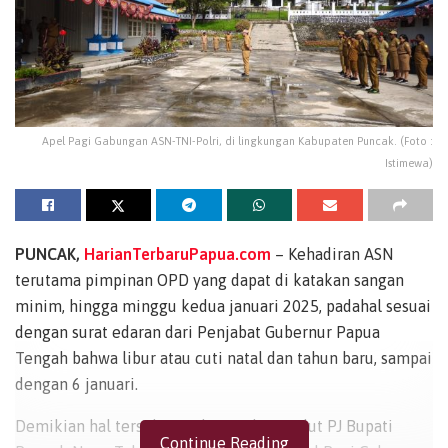
Apel Pagi Gabungan ASN-TNI-Polri, di lingkungan Kabupaten Puncak. (Foto :
Istimewa)
PUNCAK,
HarianTerbaruPapua.com
– Kehadiran ASN
terutama pimpinan OPD yang dapat di katakan sangan
minim, hingga minggu kedua januari 2025, padahal sesuai
dengan surat edaran dari Penjabat Gubernur Papua
Tengah bahwa libur atau cuti natal dan tahun baru, sampai
dengan 6 januari.
Demikian hal tersebut terlontar dari mulut PJ Bupati
Continue Reading