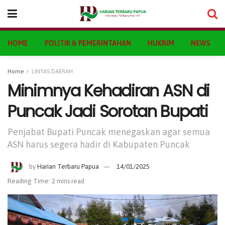
HOME
POLITIK & PEMERINTAHAN
HUKRIM
NEWS
Home
LINTAS DAERAH
Minimnya Kehadiran ASN di
Puncak Jadi Sorotan Bupati
Penjabat Bupati Puncak menegaskan agar semua
ASN harus segera hadir di Kabupaten Puncak
by
Harian Terbaru Papua
14/01/2025
Reading Time: 2 mins read