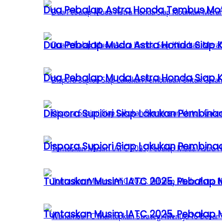
Dua Pebalap Astra Honda Tembus Moto
Dua Pebalap Muda Astra Honda Siap Ki
Dua Pebalap Muda Astra Honda Siap Ki
Dispora Supiori Siap Lakukan Pembinaa
Dispora Supiori Siap Lakukan Pembinaa
Tuntaskan Musim IATC 2025, Pebalap
Tuntaskan Musim IATC 2025, Pebalap