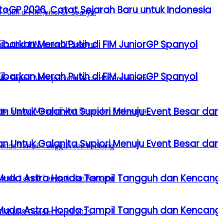
GP 2026, Catat Sejarah Baru untuk Indonesia
barkan Merah Putih di FIM JuniorGP Spanyol
barkan Merah Putih di FIM JuniorGP Spanyol
n Untuk Galanita Supiori Menuju Event Besar dan
n Untuk Galanita Supiori Menuju Event Besar dan
 Muda Astra Honda Tampil Tangguh dan Kencan
 Muda Astra Honda Tampil Tangguh dan Kencan