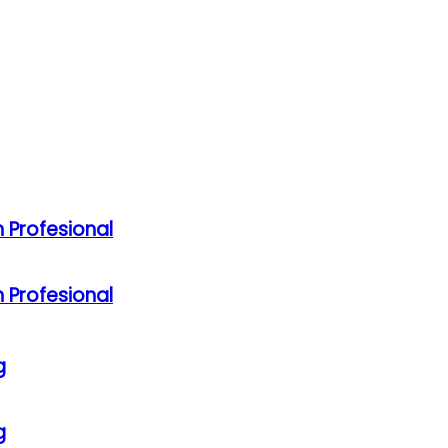
 Profesional
 Profesional
g
g