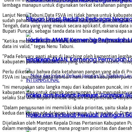
lembaga manapun untuk digunakan terkat ketahanan pangan.
Lanjut Nenu Tabuni,Data FSVA ini tidak hanya untuk kabupate
Ribuan Umat Buddha Berbagai Negar
sudah paham betul terhadap situasi kabupaten puncak tidak s
Tengah, data yang yang masuk secara aplikatif, dimana data i
Bupati Puncak, sebagai tanda data ini bisa digunakan siapa 
Hadirkan AMAN, Kemenag Permudah L
“Ketika mereka menyusun data, akan terlihat di aplikasi, dae
data ini valid,” tegas Nenu Tabuni.
“Pada February nanti akan di lauching oleh kementian lembag
Hadirkan AMAN, Kemenag Permudah L
INTERNASIONAL
kabupaten puncak adalah data yang benar-benar resmi,” tutu
Perlu diketahui bahwa data ketahanan pangan yang ada di Pr
FSVA ini launching pada februari nanti maka kabupaten punc
INTERNASIONAL
“Ini merupakan satu langka maju dari kabupaten puncak, ini 
kabupaten, dan untuk daerah pegunungan, kita merupakan ya
Nokia dan Indosat Perkuat Jaringan 5G
selaku Staf Ahli Bupati Puncak Bagian Kesejahteraan Masyara
“Dalam penyusunan ini memiliki skala prioritas, yaitu skala p
kedua dan ketiga ada delapan kampung, itu tersebar di Dis
Nokia dan Indosat Perkuat Jaringan 5G
Dijelaskan oleh Mantan Kepala Dinas Pertanian Kabupaten Pu
dalam membuat program, mana program prioritas dan daerah-