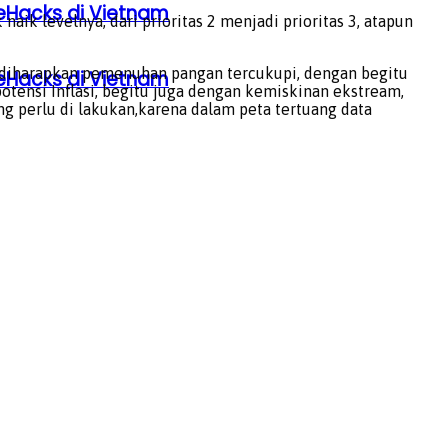
eHacks di Vietnam
 levelnya, dari prioritas 2 menjadi prioritas 3, atapun
i diharapkan pemenuhan pangan tercukupi, dengan begitu
eHacks di Vietnam
otensi Inflasi, begitu juga dengan kemiskinan ekstream,
ng perlu di lakukan,karena dalam peta tertuang data