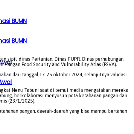
rmasi BUMN
rmasi BUMN
n sipil, dinas Pertanian, Dinas PUPR, Dinas perhubungan,
Awal
n Pangan Food Security and Vulnerability Atlas (FSVA).
an dari tanggal 17-25 oktober 2024, selanjutnya validasi
Awal
ingkat Nenu Tabuni saat di temui media mengatakan mereka
rgabung, berkolaborasi menyusun peta ketahanan pangan dan
mis (23/1/2025).
n ketahanan pangan, daerah-daerah yang bisa mampu bertahan