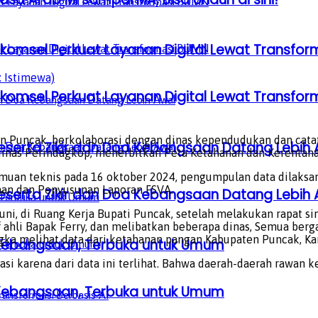
lkomsel Perkuat Layanan Digital Lewat Transfo
: Istimewa)
lkomsel Perkuat Layanan Digital Lewat Transfo
 Puncak, berkolaborasi dengan dinas kependudukan dan catata
serta Zikir dan Doa Kebangsaan Datang Lebih 
, dinas Perindagkop, menerbitkan Peta Ketahanan dan Kerentana
an teknis pada 16 oktober 2024, pengumpulan data dilaksanak
aan dan Penyusunan Laporan FSVA.
serta Zikir dan Doa Kebangsaan Datang Lebih 
i, di Ruang Kerja Bupati Puncak, setelah melakukan rapat s
f ahli Bapak Ferry, dan melibatkan beberapa dinas, Semua be
gka melihat data dari ketahanan pangan Kabupaten Puncak, Ka
a Kebangsaan, Terbuka untuk Umum
iasi karena dari data ini terlihat. Bahwa daerah-daerah rawa
a Kebangsaan, Terbuka untuk Umum