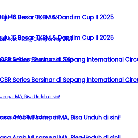
u 16 Besar TKBM & Dandim Cup II 2025
u 16 Besar TKBM & Dandim Cup II 2025
BR Series Bersinar di Sepang International Circ
BR Series Bersinar di Sepang International Circ
sa Arab MI sampai MA, Bisa Unduh di sini!
sa Arab MI sampai MA, Bisa Unduh di sini!