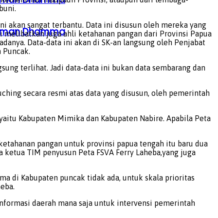
buni.
ni akan sangat terbantu. Data ini disusun oleh mereka yang
ahaman Dhamma
i melibatkan juga ahli ketahanan pangan dari Provinsi Papua
adanya. Data-data ini akan di SK-an langsung oleh Penjabat
n Puncak.
sung terlihat. Jadi data-data ini bukan data sembarang dan
uching secara resmi atas data yang disusun, oleh pemerintah
 yaitu Kabupaten Mimika dan Kabupaten Nabire. Apabila Peta
 ketahanan pangan untuk provinsi papua tengah itu baru dua
a ketua TIM penyusun Peta FSVA Ferry Laheba,yang juga
ama di Kabupaten puncak tidak ada, untuk skala prioritas
eba.
nformasi daerah mana saja untuk intervensi pemerintah