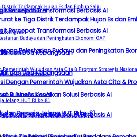
it Percepat Transformasi Berbasis AI
at ke Tiga Distrik Terdampak Hujan Es dan Em
it Percepat Transformasi Berbasis AI
, Dorong Pelestarian Budaya dan Peningkatan Ek
Zikir dan Doa Kebangsaan
Zikir dan Doa Kebangsaan
orasi Dengan Pemerintah Wujudkan Asta Cita & Pr
sat Business Kenalkan Solusi Berbasis AI
 dan Remaja Jelang HUT RI ke-81
sat Business Kenalkan Solusi Berbasis AI
a Baca Tipitaka di Borobudur, Perdalam Pem
 ketika data ini kita launching, maka data ini akan dipakai o