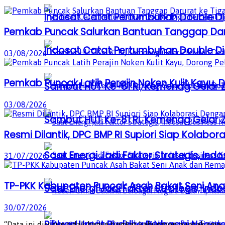
Indosat Catat Pertumbuhan Double Dig
Pemkab Puncak Salurkan Bantuan Tanggap Darur
Indosat Catat Pertumbuhan Double Dig
03/08/2026
Pemkab Puncak Latih Perajin Noken Kulit Kayu
Sambut HUT Ke-81 RI, Kemenag Gelar 
03/08/2026
Sambut HUT Ke-81 RI, Kemenag Gelar 
Resmi Dilantik, DPC BMP RI Supiori Siap Kolab
Saat Energi Jadi Faktor Strategis, Indo
31/07/2026
TP-PKK Kabupaten Puncak Asah Bakat Seni Anak
Saat Energi Jadi Faktor Strategis, Indo
30/07/2026
Ribuan Umat Buddha Berbagai Negar
“Data ini disusun tidak hanya tingkat kabupaten puncak saja,