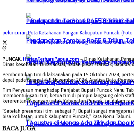
Pendapatan Tembus Rp55,6 Triliun, Te
peluncuran Peta Ketahanan Pangan Kabupaten Puncak. (Foto 
Pendapatan Tembus Rp55,6 Triliun, Te
PUNCAK,
HarianTerbaruPapua.com
– Dinas Ketahanan Pangan
Hindari Kepadatan, Kemenag Imbau Pe
Dinas kesehatan, Dinas sosial, Badan pusat statistik, bapeda
Pembentukan tim dilaksanakan pada 15 Oktober 2024, pertemu
dapat pada tanggal 4-5 November 2024, Analisa Data, Pemet
Hindari Kepadatan, Kemenag Imbau Pe
Tim Penyusun menghadap Penjabat Bupati Puncak Nenu Tabun
membentuk satu tim, ketua tim di pimpin langsung oleh staf
kererentanan pangan untuk Kabupaten Puncak, ini dalam ran
1 Agustus di Monas Ada Zikir dan Do
“Setelah presentasi tim, sebagai Pj Bupati sangat mengapres
bisa kelihatan, untuk Kabupaten Puncak,” kata Nenu Tabuni.
1 Agustus di Monas Ada Zikir dan Do
BACA
JUGA