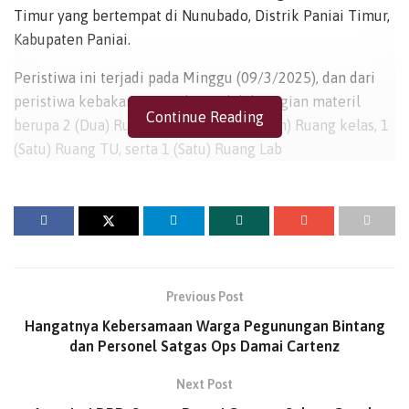
Timur yang bertempat di Nunubado, Distrik Paniai Timur,
Kabupaten Paniai.
Peristiwa ini terjadi pada Minggu (09/3/2025), dan dari
peristiwa kebakaran tersebut, telah kerugian materil
Continue Reading
berupa 2 (Dua) Ruang lab Bahasa, 6 (Enam) Ruang kelas, 1
(Satu) Ruang TU, serta 1 (Satu) Ruang Lab
Komputer/Multimedia.
Kapolres Paniai, Kompol Deddy A. Puhiri menjelaskan
kronologi awal, yang dimana pada saat anggota Polsek
Pantim menerima laporan dari masyarakat bahwa telah
terjadi pencurian di Nunubado, dengan sigap anggota
Previous Post
Polsek Pantim menuju TKP.
Hangatnya Kebersamaan Warga Pegunungan Bintang
“Dalam perjalanan menuju TKP, Anggota Polsek Pantim
dan Personel Satgas Ops Damai Cartenz
melihat bahwa ada cahaya api dari arah Nunubado,
Next Post
kemudian Anggota Polsek Pantim mendekati TKP dan