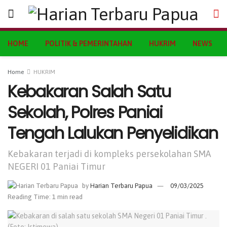
HOME
POLITIK & PEMERINTAHAN
HUKRIM
NEWS
Home
HUKRIM
Kebakaran Salah Satu
Sekolah, Polres Paniai
Tengah Lalukan Penyelidikan
Kebakaran terjadi di kompleks persekolahan SMA
NEGERI 01 Paniai Timur
by
Harian Terbaru Papua
09/03/2025
Reading Time: 1 min read