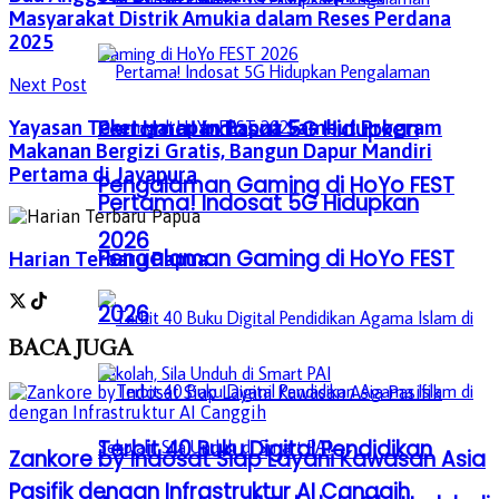
Masyarakat Distrik Amukia dalam Reses Perdana
2025
Next Post
Pertama! Indosat 5G Hidupkan
Yayasan Teker Harapan Papua Sambut Program
Makanan Bergizi Gratis, Bangun Dapur Mandiri
Pertama di Jayapura
Pengalaman Gaming di HoYo FEST
Pertama! Indosat 5G Hidupkan
2026
Pengalaman Gaming di HoYo FEST
Harian Terbaru Papua
2026
BACA
JUGA
Terbit 40 Buku Digital Pendidikan
Zankore by Indosat Siap Layani Kawasan Asia
Pasifik dengan Infrastruktur AI Canggih