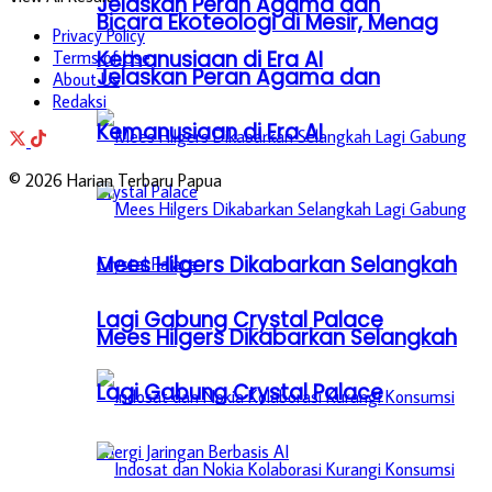
Jelaskan Peran Agama dan
Bicara Ekoteologi di Mesir, Menag
Privacy Policy
Kemanusiaan di Era AI
Terms of Use
Jelaskan Peran Agama dan
About Us
Redaksi
Kemanusiaan di Era AI
© 2026 Harian Terbaru Papua
Mees Hilgers Dikabarkan Selangkah
Lagi Gabung Crystal Palace
Mees Hilgers Dikabarkan Selangkah
Lagi Gabung Crystal Palace