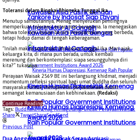
Toleransi dalam Bingkai Bhinneka Tunggal Ika
Kawasan Asia Pasifik dengan
Zankore by Indosat Siap Layani
Menutup sambutannya, Menag menyerukan pentingnya
Infrastruktur AI Canggih
memperkuat toleransi antarumat beragama. Ia menegaskan
Kawasan Asia Pasifik dengan
bahwa toleransi bukan berarti menyamakan yang berbeda,
tetapi hidup damai di tengah keberagaman.
Infrastruktur AI Canggih
“Inilah makna sejati dari Bhinneka Tunggal Ika. Mari ajak
keluarga kita, di mana pun berada, untuk kembali
merenung dan berkontemplasi: siapa sesungguhnya diri
kita?” tukasnya.
Perayaan Waisak 2569 BE ini berlangsung khidmat, menjadi
momentum refleksi spiritual bagi umat Buddha dan seluruh
Kinerja Humas Diapresiasi, Kemenag
masyarakat untuk mempererat persaudaraan dalam
semangat kemanusiaan dan kebhinekaan.
(Redaksi)
Raih Popular Government Institutions
Continue Reading
Kinerja Humas Diapresiasi, Kemenag
Tags:
Buddha
Kemenag RI
magelang
Puncak Perayaan
Waisak
Share
Tweet
Share
Send
Send
Award 2026
Raih Popular Government Institutions
Previous Post
Award 2026
Dua Anggota DPRK Puncak Serap Aspirasi