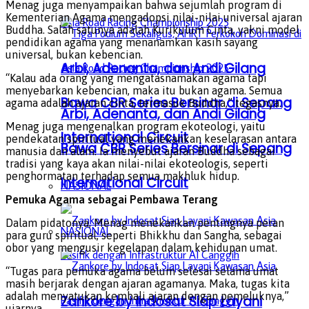
Menag juga menyampaikan bahwa sejumlah program di
Kementerian Agama mengadopsi nilai-nilai universal ajaran
Buddha. Salah satunya adalah Kurikulum Cinta, yakni model
pendidikan agama yang menanamkan kasih sayang
universal, bukan kebencian.
Arbi, Adenanta, dan Andi Gilang
“Kalau ada orang yang mengatasnamakan agama tapi
menyebarkan kebencian, maka itu bukan agama. Semua
Bawa CBR Series Bersinar di Sepang
agama adalah ajaran cinta, termasuk Buddha,” tegasnya.
Arbi, Adenanta, dan Andi Gilang
Menag juga mengenalkan program ekoteologi, yaitu
International Circuit
pendekatan spiritual yang menekankan keselarasan antara
Bawa CBR Series Bersinar di Sepang
manusia dan alam. Ia menyebut ajaran Buddha sebagai
tradisi yang kaya akan nilai-nilai ekoteologis, seperti
penghormatan terhadap semua makhluk hidup.
International Circuit
NASIONAL
Pemuka Agama sebagai Pembawa Terang
Dalam pidatonya, Menag menekankan pentingnya peran
NASIONAL
para guru spiritual, seperti Bhikkhu dan Sangha, sebagai
obor yang mengusir kegelapan dalam kehidupan umat.
“Tugas para pemuka agama belum selesai selama umat
masih berjarak dengan ajaran agamanya. Maka, tugas kita
adalah menyatukan kembali ajaran dengan pemeluknya,”
Zankore by Indosat Siap Layani
ujarnya.