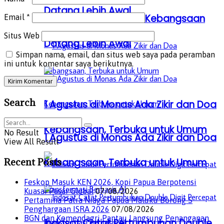
Datang Lebih Awal
Peserta Zikir dan Doa Kebangsaan
Email
*
Situs Web
Datang Lebih Awal
Simpan nama, email, dan situs web saya pada peramban
ini untuk komentar saya berikutnya.
Search
1 Agustus di Monas Ada Zikir dan Doa
Kebangsaan, Terbuka untuk Umum
No Result
1 Agustus di Monas Ada Zikir dan Doa
View All Result
Recent Posts
Kebangsaan, Terbuka untuk Umum
Feskop Masuk KEN 2026, Kopi Papua Berpotensi
Kuasai Pasar Global
07/08/2026
Pertamina Patra Niaga Papua Maluku Borong 5
Penghargaan ISRA 2026
07/08/2026
BGN dan Kemendagri Pantau Langsung Penanganan
Indosat Catat Pertumbuhan Double