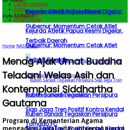
No Result
LINTAS DAERAH
EKBIS
Kejurda Atletik Papua Resmi Digelar,
KESEHATAN
View All Result
PENDIDIKAN
Gubernur: Momentum Cetak Atlet
Kejurda Atletik Papua Resmi Digelar,
Terbaik Daerah
Gubernur: Momentum Cetak Atlet
Home
NASIONAL
Menag Ajak Umat Buddha
Terbaik Daerah
Teladani Welas Asih dan
Kontemplasi Siddhartha
Ruben Sanadi Tegaskan Persipura
Gautama
Siap Jaga Tren Positif Kontra Kendal
Ruben Sanadi Tegaskan Persipura
Program di Kementerian Agama
Tornado FC
mengadopsi nilai-nilai universal ajaran
Siap Jaga Tren Positif Kontra Kendal