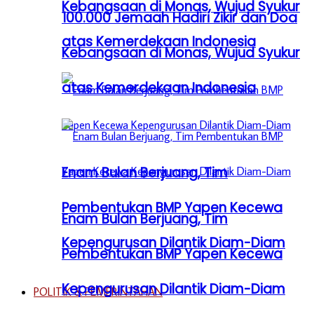
Kebangsaan di Monas, Wujud Syukur
100.000 Jemaah Hadiri Zikir dan Doa
atas Kemerdekaan Indonesia
Kebangsaan di Monas, Wujud Syukur
atas Kemerdekaan Indonesia
Enam Bulan Berjuang, Tim
Pembentukan BMP Yapen Kecewa
Enam Bulan Berjuang, Tim
Kepengurusan Dilantik Diam-Diam
Pembentukan BMP Yapen Kecewa
Kepengurusan Dilantik Diam-Diam
POLITIK & PEMERINTAHAN