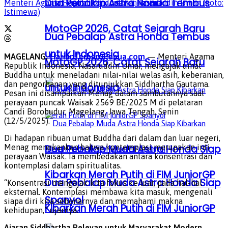
Dua Pebalap Astra Honda Tembus
Menteri Agama Republik Indonesia, Nasaruddin Umar. (Foto:
Istimewa)
MotoGP 2026, Catat Sejarah Baru
Dua Pebalap Astra Honda Tembus
untuk Indonesia
MAGELANG,
HarianTerbaruPapua.com
— Menteri Agama
MotoGP 2026, Catat Sejarah Baru
Republik Indonesia, Nasaruddin Umar, mengajak umat
Buddha untuk meneladani nilai-nilai welas asih, keberanian,
dan pengorbanan yang ditunjukkan Siddhartha Gautama.
untuk Indonesia
Pesan ini disampaikan Menag dalam sambutannya saat
perayaan puncak Waisak 2569 BE/2025 M di pelataran
Candi Borobudur, Magelang, Jawa Tengah, Senin
(12/5/2025).
Di hadapan ribuan umat Buddha dari dalam dan luar negeri,
Menag menekankan bahwa kontemplasi merupakan inti
Dua Pebalap Muda Astra Honda Siap
perayaan Waisak. Ia membedakan antara konsentrasi dan
kontemplasi dalam spiritualitas.
Kibarkan Merah Putih di FIM JuniorGP
Dua Pebalap Muda Astra Honda Siap
“Konsentrasi mengajak kita fokus ke luar, pada hal-hal
eksternal. Kontemplasi membawa kita masuk, mengenali
Spanyol
siapa diri kita sebenarnya dan memahami makna
Kibarkan Merah Putih di FIM JuniorGP
kehidupan,” ujarnya.
Ajaran Siddhartha Relevan untuk Masyarakat Modern