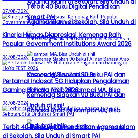
Agama Islam di Sekolah, Sila Unduh di
Terbit 40 Buku Digital Pendidikan
07/08/2026
Smart PAI
Agama Islam di Sekolah, Sila Unduh di
Kinerja Humas Diapresiasi, Kemenag Raih
Smart PAI
Popular Government Institutions Award 2026
06/08/2026
Kemenag Siapkan 90 Buku PAI dan
Pertama! Indosat 5G Hidupkan Pengalaman
Gaming di HoYo FEST 2026
Bahasa Arab MI sampai MA, Bisa
Kemenag Siapkan 90 Buku PAI dan
06/08/2026
Unduh di sini!
Bahasa Arab MI sampai MA, Bisa
Unduh di sini!
Terbit 40 Buku Digital Pendidikan Agama Islam
di Sekolah, Sila Unduh di Smart PAI