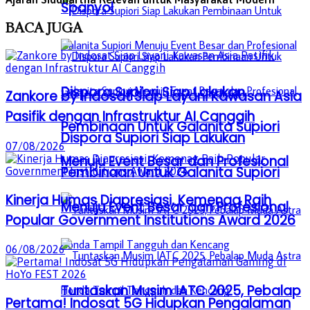
Spanyol
BACA
JUGA
Dispora Supiori Siap Lakukan
Zankore by Indosat Siap Layani Kawasan Asia
Pasifik dengan Infrastruktur AI Canggih
Pembinaan Untuk Galanita Supiori
Dispora Supiori Siap Lakukan
07/08/2026
Menuju Event Besar dan Profesional
Pembinaan Untuk Galanita Supiori
Kinerja Humas Diapresiasi, Kemenag Raih
Menuju Event Besar dan Profesional
Popular Government Institutions Award 2026
06/08/2026
Tuntaskan Musim IATC 2025, Pebalap
Pertama! Indosat 5G Hidupkan Pengalaman