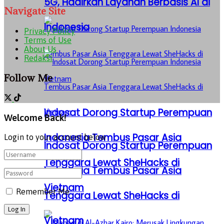
5G, Hadirkan Layanan Berbasis AI di
Navigate Site
Indonesia
Privacy Policy
Terms of Use
About Us
Redaksi
Follow Me
Indosat Dorong Startup Perempuan
Welcome Back!
Indonesia Tembus Pasar Asia
Login to your account below
Indosat Dorong Startup Perempuan
Tenggara Lewat SheHacks di
Indonesia Tembus Pasar Asia
Vietnam
Remember Me
Tenggara Lewat SheHacks di
Vietnam