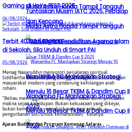
Gaming di HoYo FEST 2026
Muda Astra Honda Tampil Tangguh
Tuntaskan Musim IATC 2025, Pebalap
06/08/2026
dan Kencang
Muda Astra Honda Tampil Tangguh
dan Kencang
Terbit 40 Buku Digital Pendidikan Agama Islam
di Sekolah, Sila Unduh di Smart PAI
05/08/2026
Menag Nasaruddin menyoroti perjalanan spiritual
Wanamba FC Mantapkan Strategi
Siddhartha Gautama yang dianggap sangat relevan dengan
masyarakat modern yang cenderung kehilangan arah
rohani.
Menuju 16 Besar TKBM & Dandim Cup II
Wanamba FC Mantapkan Strategi
“Beliau meninggalkan dua kerajaan besar demi pencarian
makna sejati kehidupan. Bukan kekuasaan yang dikejar,
2025
bukan kemewahan yang dinikmati, tapi sebuah
Menuju 16 Besar TKBM & Dandim Cup II
pengorbanan suci untuk kemanusiaan,” katanya.
Ajaran Buddha dan Program Kemenag Selaras
2025