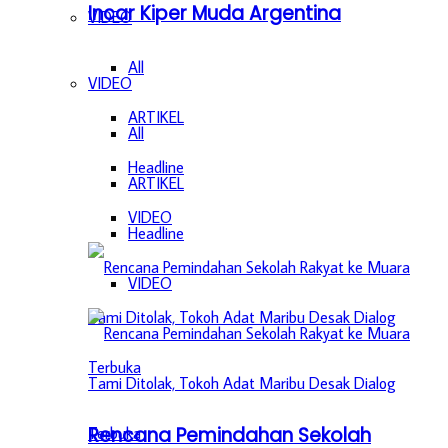
Incar Kiper Muda Argentina
VIDEO
All
VIDEO
ARTIKEL
All
Headline
ARTIKEL
VIDEO
Headline
VIDEO
Rencana Pemindahan Sekolah