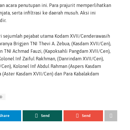
kan acara penutupan ini. Para prajurit memperlihatkan
ata, serta infiltrasi ke daerah musuh. Aksi ini
ir.
iri sejumlah pejabat utama Kodam XVII/Cenderawasih
aranya Brigjen TNI Thevi A. Zebua, (Kasdam XVII/Cen),
jen TNI Achmad Fauzi, (Kapoksahli Pangdam XVII/Cen),
lonel Inf Zaiful Rakhman, (Danrindam XVII/Cen),
I/Cen), Kolonel Inf Abdul Rahman (Aspers Kasdam
ra (Aster Kasdam XVII/Cen) dan Para Kabalakdam
AD
Share
Send
Send