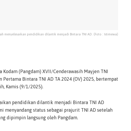
lah menyelesaikan pendidikan dilantik menjadi Bintara TNI AD. (Foto : Istimewa)
a Kodam (Pangdam) XVII/Cenderawasih Mayjen TNI
n Pertama Bintara TNI AD TA 2024 (OV) 2025, bertempat
h, Kamis (9/1/2025).
aikan pendidikan dilantik menjadi Bintara TNI AD
mi menyandang status sebagai prajurit TNI AD setelah
ng dipimpin langsung oleh Pangdam.