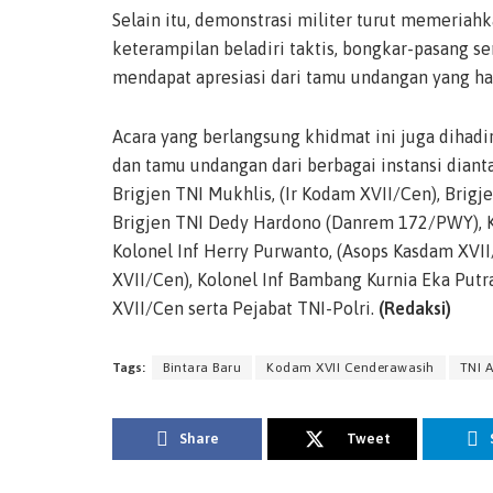
Selain itu, demonstrasi militer turut memeriah
keterampilan beladiri taktis, bongkar-pasang senj
mendapat apresiasi dari tamu undangan yang had
Acara yang berlangsung khidmat ini juga dihad
dan tamu undangan dari berbagai instansi diant
Brigjen TNI Mukhlis, (Ir Kodam XVII/Cen), Brig
Brigjen TNI Dedy Hardono (Danrem 172/PWY), Ko
Kolonel Inf Herry Purwanto, (Asops Kasdam XVI
XVII/Cen), Kolonel Inf Bambang Kurnia Eka Put
XVII/Cen serta Pejabat TNI-Polri.
(Redaksi)
Tags:
Bintara Baru
Kodam XVII Cenderawasih
TNI 
Share
Tweet