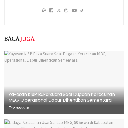
essentially unchanged. It was popularised in the 1960s
with the release of Letraset sheets containing Lorem
Ipsum passages, and more recently with desktop
publishing software like Aldus PageMaker including
versions of Lorem Ipsum.
BACA
JUGA
Yayasan KISP Buka Suara Soal Dugaan Keracunan
MBG, Operasional Dapur Dihentikan Sementara
05/08/2026