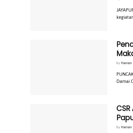
JAYAPUR
kegiatan
Pend
Mak
by
Harian
PUNCAK,
Damai C
CSR 
Pap
by
Harian