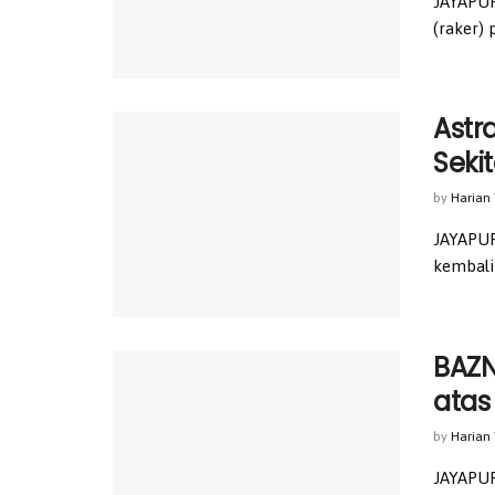
JAYAPUR
(raker) 
Astr
Seki
by
Harian
JAYAPUR
kembali
BAZN
atas
by
Harian
JAYAPUR