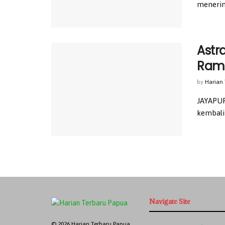
menerim
Astr
Ram
by
Harian
JAYAPUR
kembali 
Navigate Site
© 2026 Harian Terbaru Papua