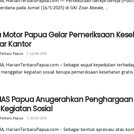
A, HarianTerbaruPapua.com — Persekutuan Gereja-Gereja (PGGJ)
perdana pada Jumat (16/5/2025) di GKI Zoar Abeale, ...
a Motor Papua Gelar Pemeriksaan Kese
tar Kantor
 Terbaru Papua
16/04/2025
A, HarianTerbaruPapua.com – Sebagai wujud kepedulian terhada
 menggelar kegiatan sosial berupa pemeriksaan kesehatan gratis .
AS Papua Anugerahkan Penghargaan 
 Kegiatan Sosial
 Terbaru Papua
20/03/2025
A, HarianTerbaruPapua.com – Sebagai bentuk apresiasi atas kontr