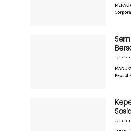
MERAUKE
Corporat
Sema
Bers
by
Harian
MANOKWA
Republi
Kepe
Sosia
by
Harian