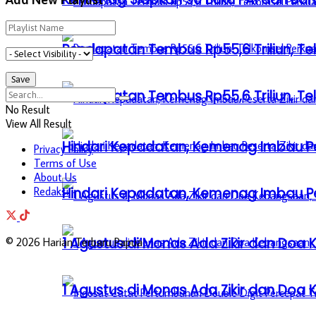
Pendapatan Tembus Rp55,6 Triliun, Te
Pendapatan Tembus Rp55,6 Triliun, Te
No Result
View All Result
Hindari Kepadatan, Kemenag Imbau Pe
Privacy Policy
Terms of Use
About Us
Hindari Kepadatan, Kemenag Imbau Pe
Redaksi
1 Agustus di Monas Ada Zikir dan Do
© 2026 Harian Terbaru Papua
1 Agustus di Monas Ada Zikir dan Do