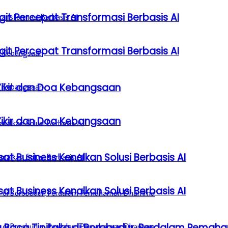
it Percepat Transformasi Berbasis AI
it Percepat Transformasi Berbasis AI
Zikir dan Doa Kebangsaan
Zikir dan Doa Kebangsaan
sat Business Kenalkan Solusi Berbasis AI
sat Business Kenalkan Solusi Berbasis AI
a Baca Tipitaka di Borobudur, Perdalam Pem