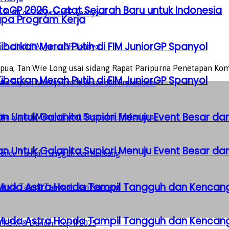
GP 2026, Catat Sejarah Baru untuk Indonesia
apa Program Kerja
barkan Merah Putih di FIM JuniorGP Spanyol
ua, Tan Wie Long usai sidang Rapat Paripurna Penetapan Komi
barkan Merah Putih di FIM JuniorGP Spanyol
n Untuk Galanita Supiori Menuju Event Besar dan
n Untuk Galanita Supiori Menuju Event Besar dan
 Muda Astra Honda Tampil Tangguh dan Kencan
 Muda Astra Honda Tampil Tangguh dan Kencan