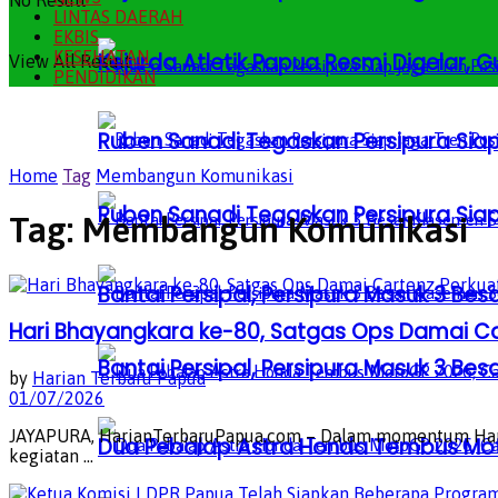
No Result
LINTAS DAERAH
EKBIS
KESEHATAN
Kejurda Atletik Papua Resmi Digelar,
View All Result
PENDIDIKAN
Ruben Sanadi Tegaskan Persipura Siap
Home
Tag
Membangun Komunikasi
Ruben Sanadi Tegaskan Persipura Siap
Tag:
Membangun Komunikasi
Bantai Persipal, Persipura Masuk 3 
Hari Bhayangkara ke-80, Satgas Ops Damai Car
Bantai Persipal, Persipura Masuk 3 
by
Harian Terbaru Papua
01/07/2026
JAYAPURA, HarianTerbaruPapua.com – Dalam momentum Hari 
Dua Pebalap Astra Honda Tembus Moto
kegiatan ...