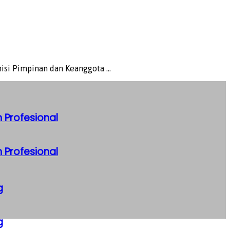
si Pimpinan dan Keanggota ...
 Profesional
 Profesional
g
g