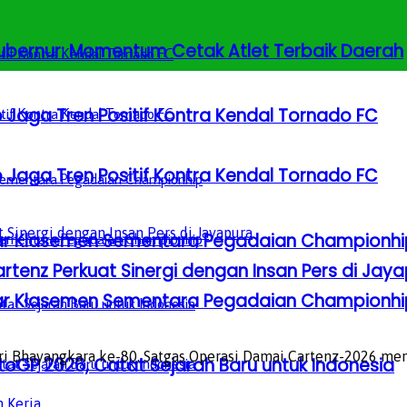
 Gubernur: Momentum Cetak Atlet Terbaik Daerah
 Jaga Tren Positif Kontra Kendal Tornado FC
 Jaga Tren Positif Kontra Kendal Tornado FC
Besar Klasemen Sementara Pegadaian Championhi
tenz Perkuat Sinergi dengan Insan Pers di Jay
Besar Klasemen Sementara Pegadaian Championhi
Bhayangkara ke-80, Satgas Operasi Damai Cartenz-2026 memp
GP 2026, Catat Sejarah Baru untuk Indonesia