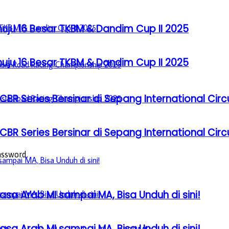
u 16 Besar TKBM & Dandim Cup II 2025
u 16 Besar TKBM & Dandim Cup II 2025
BR Series Bersinar di Sepang International Circ
BR Series Bersinar di Sepang International Circ
assword.
sa Arab MI sampai MA, Bisa Unduh di sini!
sa Arab MI sampai MA, Bisa Unduh di sini!