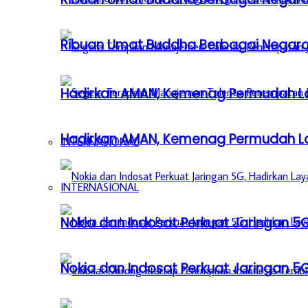
Ribuan Umat Buddha Berbagai Negar
Hadirkan AMAN, Kemenag Permudah L
Hadirkan AMAN, Kemenag Permudah L
INTERNASIONAL
INTERNASIONAL
Nokia dan Indosat Perkuat Jaringan 5G
Nokia dan Indosat Perkuat Jaringan 5G