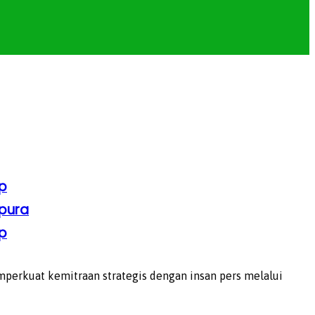
p
apura
p
erkuat kemitraan strategis dengan insan pers melalui