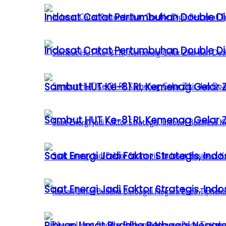
Indosat Catat Pertumbuhan Double Dig
Indosat Catat Pertumbuhan Double Dig
Sambut HUT Ke-81 RI, Kemenag Gelar 
Sambut HUT Ke-81 RI, Kemenag Gelar 
Saat Energi Jadi Faktor Strategis, Indo
Saat Energi Jadi Faktor Strategis, Indo
Ribuan Umat Buddha Berbagai Negar