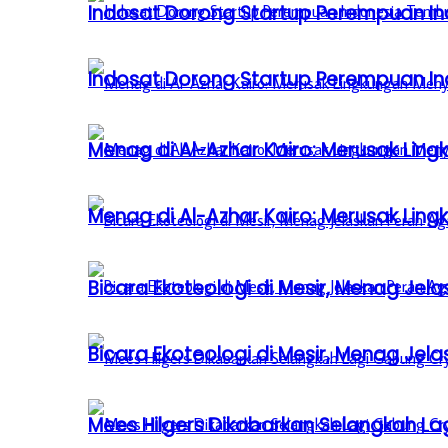
Indosat Dorong Startup Perempuan In
Indosat Dorong Startup Perempuan In
Menag di Al-Azhar Kairo: Merusak Lin
Menag di Al-Azhar Kairo: Merusak Lin
Bicara Ekoteologi di Mesir, Menag Je
Bicara Ekoteologi di Mesir, Menag Je
Mees Hilgers Dikabarkan Selangkah La