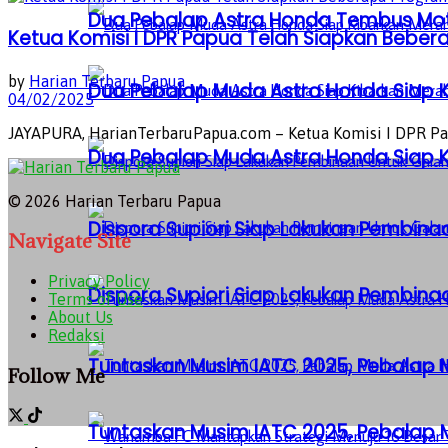
Dua Pebalap Astra Honda Tembus Moto
Ketua Komisi I DPR Papua Telah Siapkan Beber
by
Harian Terbaru Papua
Dua Pebalap Muda Astra Honda Siap Ki
04/02/2025
JAYAPURA, HarianTerbaruPapua.com – Ketua Komisi I DPR Pap
Dua Pebalap Muda Astra Honda Siap Ki
© 2026 Harian Terbaru Papua
Dispora Supiori Siap Lakukan Pembinaa
Navigate Site
Privacy Policy
Dispora Supiori Siap Lakukan Pembinaa
Terms of Use
About Us
Redaksi
Tuntaskan Musim IATC 2025, Pebalap
Follow Me
Tuntaskan Musim IATC 2025, Pebalap