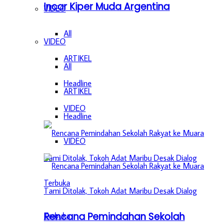
Incar Kiper Muda Argentina
VIDEO
All
VIDEO
ARTIKEL
All
Headline
ARTIKEL
VIDEO
Headline
VIDEO
Rencana Pemindahan Sekolah