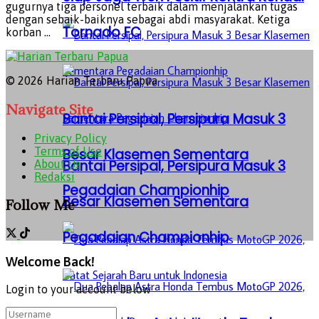
gugurnya tiga personel terbaik dalam menjalankan tugas
dengan sebaik-baiknya sebagai abdi masyarakat. Ketiga
Tornado FC
korban ...
© 2026 Harian Terbaru Papua
Navigate Site
Bantai Persipal, Persipura Masuk 3
Privacy Policy
Terms of Use
Besar Klasemen Sementara
Bantai Persipal, Persipura Masuk 3
About Us
Redaksi
Pegadaian Championhip
Besar Klasemen Sementara
Follow Me
Pegadaian Championhip
Welcome Back!
Login to your account below