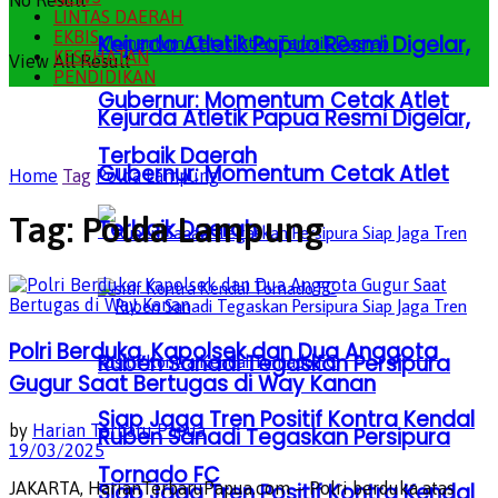
No Result
LINTAS DAERAH
EKBIS
Kejurda Atletik Papua Resmi Digelar,
KESEHATAN
View All Result
PENDIDIKAN
Gubernur: Momentum Cetak Atlet
Kejurda Atletik Papua Resmi Digelar,
Terbaik Daerah
Gubernur: Momentum Cetak Atlet
Home
Tag
Polda Lampung
Tag:
Polda Lampung
Terbaik Daerah
Polri Berduka, Kapolsek dan Dua Anggota
Ruben Sanadi Tegaskan Persipura
Gugur Saat Bertugas di Way Kanan
Siap Jaga Tren Positif Kontra Kendal
by
Harian Terbaru Papua
Ruben Sanadi Tegaskan Persipura
19/03/2025
Tornado FC
Siap Jaga Tren Positif Kontra Kendal
JAKARTA, HarianTerbaruPapua.com – Polri berduka atas