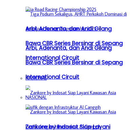
Arbi, Adenanta, dan Andi Gilang
Bawa CBR Series Bersinar di Sepang
Arbi, Adenanta, dan Andi Gilang
International Circuit
Bawa CBR Series Bersinar di Sepang
International Circuit
NASIONAL
NASIONAL
Zankore by Indosat Siap Layani