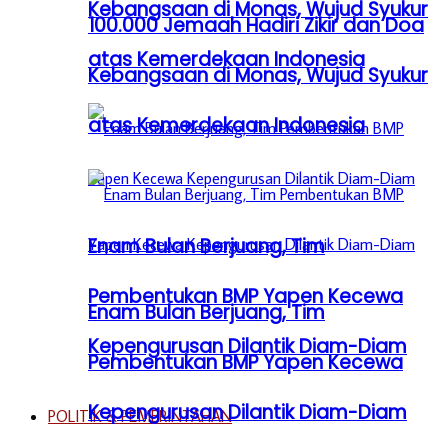
Kebangsaan di Monas, Wujud Syukur
100.000 Jemaah Hadiri Zikir dan Doa
atas Kemerdekaan Indonesia
Kebangsaan di Monas, Wujud Syukur
atas Kemerdekaan Indonesia
Enam Bulan Berjuang, Tim
Pembentukan BMP Yapen Kecewa
Enam Bulan Berjuang, Tim
Kepengurusan Dilantik Diam-Diam
Pembentukan BMP Yapen Kecewa
Kepengurusan Dilantik Diam-Diam
POLITIK & PEMERINTAHAN