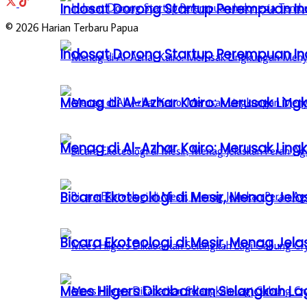
Indosat Dorong Startup Perempuan In
© 2026 Harian Terbaru Papua
Indosat Dorong Startup Perempuan In
Menag di Al-Azhar Kairo: Merusak Lin
Menag di Al-Azhar Kairo: Merusak Lin
Bicara Ekoteologi di Mesir, Menag Je
Bicara Ekoteologi di Mesir, Menag Je
Mees Hilgers Dikabarkan Selangkah La