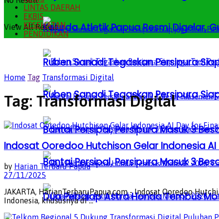
No Result
LINTAS DAERAH
EKBIS
KESEHATAN
Kejurda Atletik Papua Resmi Digelar,
View All Result
PENDIDIKAN
Ruben Sanadi Tegaskan Persipura Siap
Home
Tag
Transformasi Digital
Ruben Sanadi Tegaskan Persipura Siap
Tag:
Transformasi Digital
Bantai Persipal, Persipura Masuk 3 
Indosat Ooredoo Hutchison Gelar Indonesia AI D
Bantai Persipal, Persipura Masuk 3 
by
Harian Terbaru Papua
27/11/2025
JAKARTA, HarianTerbaruPapua.com - Indosat Ooredoo Hutchiso
Dua Pebalap Astra Honda Tembus Moto
Indonesia, khususnya di ...