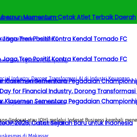
 Gubernur: Momentum Cetak Atlet Terbaik Daerah
 Jaga Tren Positif Kontra Kendal Tornado FC
 Jaga Tren Positif Kontra Kendal Tornado FC
Besar Klasemen Sementara Pegadaian Championhi
ay for Financial Industry, Dorong Transformasi 
Besar Klasemen Sementara Pegadaian Championhi
n (Indosat atau IOH) melalui Indosat Business kembali menega
GP 2026, Catat Sejarah Baru untuk Indonesia