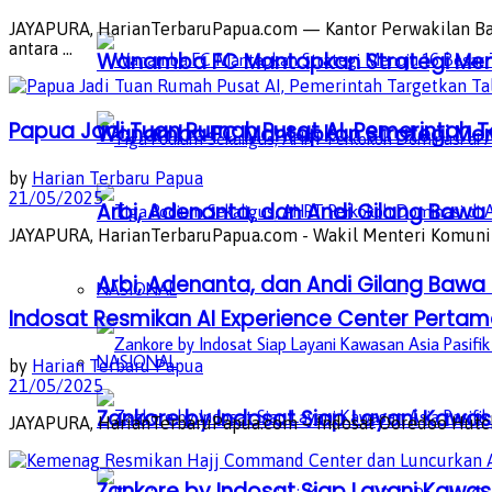
JAYAPURA, HarianTerbaruPapua.com — Kantor Perwakilan Ban
antara ...
Wanamba FC Mantapkan Strategi Menuj
Papua Jadi Tuan Rumah Pusat AI, Pemerintah T
Wanamba FC Mantapkan Strategi Menuj
by
Harian Terbaru Papua
21/05/2025
Arbi, Adenanta, dan Andi Gilang Bawa C
JAYAPURA, HarianTerbaruPapua.com - Wakil Menteri Komunikas
Arbi, Adenanta, dan Andi Gilang Bawa C
NASIONAL
Indosat Resmikan AI Experience Center Pertama
NASIONAL
by
Harian Terbaru Papua
21/05/2025
Zankore by Indosat Siap Layani Kawasa
JAYAPURA, HarianTerbaruPapua.com – Indosat Ooredoo Hutchis
Zankore by Indosat Siap Layani Kawasa