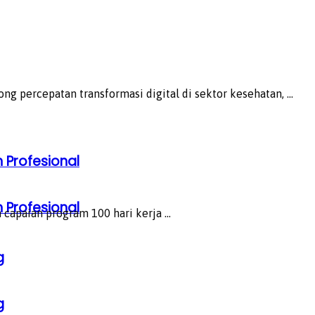
percepatan transformasi digital di sektor kesehatan, ...
 Profesional
 Profesional
apaian program 100 hari kerja ...
g
g