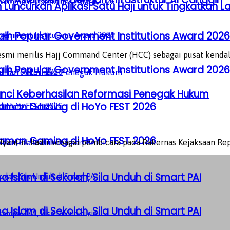
ncurkan Aplikasi Satu Haji untuk Tingkatkan L
aih Popular Government Institutions Award 2026
 merilis Hajj Command Center (HCC) sebagai pusat kendali d
aih Popular Government Institutions Award 2026
Kunci Keberhasilan Reformasi Penegak Hukum
laman Gaming di HoYo FEST 2026
laman Gaming di HoYo FEST 2026
ntini hadir sebagai pembicara pada Rakernas Kejaksaan Republ
a Islam di Sekolah, Sila Unduh di Smart PAI
a Islam di Sekolah, Sila Unduh di Smart PAI