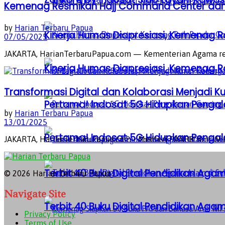
Kemenag Resmikan Hajj Command Center dan Lu
by
Harian Terbaru Papua
Kinerja Humas Diapresiasi, Kemenag R
07/05/2025
JAKARTA, HarianTerbaruPapua.com — Kementerian Agama resmi
Kinerja Humas Diapresiasi, Kemenag R
Transformasi Digital dan Kolaborasi Menjadi 
Pertama! Indosat 5G Hidupkan Penga
by
Harian Terbaru Papua
13/01/2025
Pertama! Indosat 5G Hidupkan Penga
JAKARTA, HarianTerbaruPapua.com - Menteri PANRB Rini Widya
Terbit 40 Buku Digital Pendidikan Agam
© 2026 Harian Terbaru Papua
Navigate Site
Terbit 40 Buku Digital Pendidikan Agam
Privacy Policy
Terms of Use