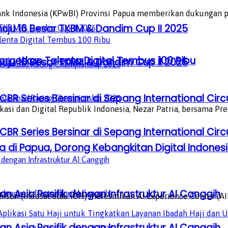
k Indonesia (KPwBI) Provinsi Papua memberikan dukungan pe
u 16 Besar TKBM & Dandim Cup II 2025
argetkan Talenta Digital Tembus 100 Ribu
u 16 Besar TKBM & Dandim Cup II 2025
BR Series Bersinar di Sepang International Circ
i dan Digital Republik Indonesia, Nezar Patria, bersama Pres
BR Series Bersinar di Sepang International Circ
 di Papua, Dorong Kebangkitan Digital Indones
n Asia Pasifik dengan Infrastruktur AI Canggih
on (Indosat atau IOH) meresmikan AI Experience Center (AIEC)
n Asia Pasifik dengan Infrastruktur AI Canggih