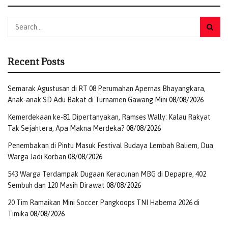
terstruktur lengkap dengan sesi evaluasi berkala,”
tambahnya.
(Redaksi)
Tags:
Kesehatan
Telkom
Transformasi Digital
Recent Posts
Semarak Agustusan di RT 08 Perumahan Apernas Bhayangkara,
Anak-anak SD Adu Bakat di Turnamen Gawang Mini
08/08/2026
Kemerdekaan ke-81 Dipertanyakan, Ramses Wally: Kalau Rakyat
Tak Sejahtera, Apa Makna Merdeka?
08/08/2026
Penembakan di Pintu Masuk Festival Budaya Lembah Baliem, Dua
Warga Jadi Korban
08/08/2026
543 Warga Terdampak Dugaan Keracunan MBG di Depapre, 402
Sembuh dan 120 Masih Dirawat
08/08/2026
20 Tim Ramaikan Mini Soccer Pangkoops TNI Habema 2026 di
Timika
08/08/2026