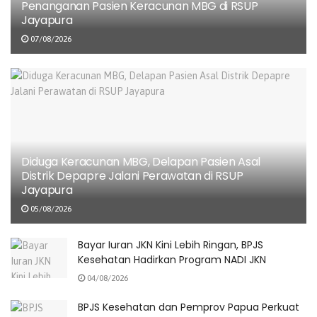
Penanganan Pasien Keracunan MBG di RSUP
22/07/2026
Jayapura
07/08/2026
Kepala Dinas Kominfo Kota Makassar, Moh. Roem,
menyambut baik inisiatif ini. Menurutnya, program ini
akan membantu Puskesmas di Makassar meningkatkan
kualitas layanan kesehatan yang lebih cepat, tepat, dan
Diduga Keracunan MBG, Delapan Pasien Asal
Distrik Depapre Jalani Perawatan di RSUP
akurat.
Jayapura
“Kehadiran para Kepala Puskesmas di sini adalah bukti
05/08/2026
keseriusan Pemerintah Kota Makassar untuk
Bayar Iuran JKN Kini Lebih Ringan, BPJS
menghadirkan layanan kesehatan prima kepada
Kesehatan Hadirkan Program NADI JKN
masyarakat,” ucap Roem.
04/08/2026
Senada dengan itu, Kabid Pelayanan Kesehatan Dinas
BPJS Kesehatan dan Pemprov Papua Perkuat
Kesehatan Kota Makassar, Zainal, mengungkapkan bahwa