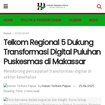
HOME
POLITIK & PEMERINTAHAN
HUKRIM
NEWS
Home
KESEHATAN
Telkom Regional 5 Dukung
Transformasi Digital Puluhan
Puskesmas di Makassar
Mendorong percepatan transformasi digital di
sektor kesehatan
by
Harian Terbaru Papua
25/06/2025
Reading Time: 2 mins read