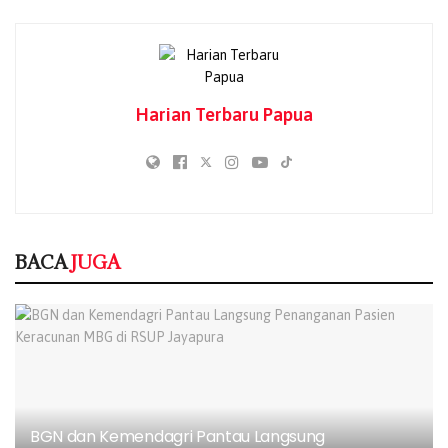
untuk menggali berbagai tantangan yang dihadapi
Puskesmas dalam proses digitalisasi layanan kesehatan.
BACA
JUGA
Harian Terbaru Papua
BGN dan Kemendagri Pantau Langsung
Penanganan Pasien Keracunan MBG di RSUP
Jayapura
07/08/2026
Diduga Keracunan MBG, Delapan Pasien Asal
Distrik Depapre Jalani Perawatan di RSUP
BACA
JUGA
Jayapura
05/08/2026
Bayar Iuran JKN Kini Lebih Ringan, BPJS
Kesehatan Hadirkan Program NADI JKN
04/08/2026
BPJS Kesehatan dan Pemprov Papua Perkuat
BGN dan Kemendagri Pantau Langsung
Sinergi Jaga Keberlanjutan Program JKN