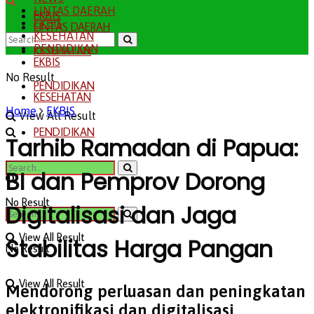
LINTAS DAERAH
EKBIS
EKBIS
LINTAS DAERAH
KESEHATAN
PENDIDIKAN
KESEHATAN
EKBIS
No Result
PENDIDIKAN
KESEHATAN
Home
EKBIS
View All Result
PENDIDIKAN
Tarhib Ramadan di Papua:
BI dan Pemprov Dorong
No Result
Digitalisasi dan Jaga
View All Result
Stabilitas Harga Pangan
No Result
View All Result
Mendorong perluasan dan peningkatan
elektronifikasi dan digitalisasi.