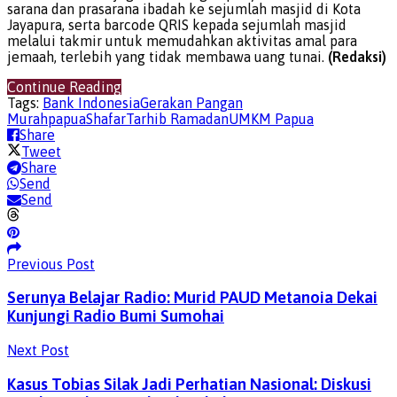
sarana dan prasarana ibadah ke sejumlah masjid di Kota
Jayapura, serta barcode QRIS kepada sejumlah masjid
melalui takmir untuk memudahkan aktivitas amal para
jemaah, terlebih yang tidak membawa uang tunai.
(Redaksi)
Continue Reading
Tags:
Bank Indonesia
Gerakan Pangan
Murah
papua
Shafar
Tarhib Ramadan
UMKM Papua
Share
Tweet
Share
Send
Send
Previous Post
Serunya Belajar Radio: Murid PAUD Metanoia Dekai
Kunjungi Radio Bumi Sumohai
Next Post
Kasus Tobias Silak Jadi Perhatian Nasional: Diskusi