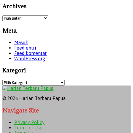
Archives
Archives
Meta
Masuk
Feed entri
Feed komentar
WordPress.org
Kategori
Kategori
© 2026 Harian Terbaru Papua
Navigate Site
Privacy Policy
Terms of Use
About Us