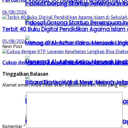
Indosat Dorong Startup Perempuan In
06/08/2026
Indosat Dorong Startup Perempuan In
Terbit 40 Buku Digital Pendidikan Agama Islam d
05/08/2026
Menag di Al-Azhar Kairo: Merusak Lin
Next Post
Menag di Al-Azhar Kairo: Merusak Lin
Cukup dengan KTP, Layanan Kesehatan Lengkap Bisa D
Tinggalkan Balasan
Bicara Ekoteologi di Mesir, Menag Je
Alamat email Anda tidak akan dipublikasikan.
Ruas yang waji
Bicara Ekoteologi di Mesir, Menag Je
Mees Hilgers Dikabarkan Selangkah La
Komentar
*