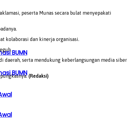
aklamasi, peserta Munas secara bulat menyepakati
padanya.
kolaborasi dan kinerja organisasi.
eguh.
rmasi BUMN
i daerah, serta mendukung keberlangsungan media siber
rmasi BUMN
” pungkasnya.
(Redaksi)
Awal
Awal