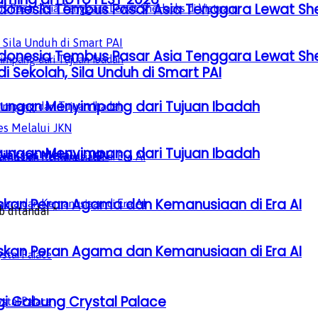
donesia Tembus Pasar Asia Tenggara Lewat Sh
donesia Tembus Pasar Asia Tenggara Lewat Sh
i Sekolah, Sila Unduh di Smart PAI
gkungan Menyimpang dari Tujuan Ibadah
gkungan Menyimpang dari Tujuan Ibadah
iakses Melalui JKN
laskan Peran Agama dan Kemanusiaan di Era AI
b ditandai
*
laskan Peran Agama dan Kemanusiaan di Era AI
gi Gabung Crystal Palace