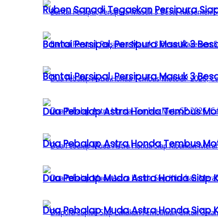
Ruben Sanadi Tegaskan Persipura Siap
Bantai Persipal, Persipura Masuk 3 
Bantai Persipal, Persipura Masuk 3 
Dua Pebalap Astra Honda Tembus Moto
Dua Pebalap Astra Honda Tembus Moto
Dua Pebalap Muda Astra Honda Siap Ki
Dua Pebalap Muda Astra Honda Siap Ki