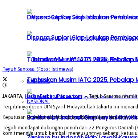
Dispora Supiori Siap Lakukan Pembinaa
Dispora Supiori Siap Lakukan Pembinaa
Tuntaskan Musim IATC 2025, Pebalap
Teguh Santosa. (Foto : Istimewa)
Tuntaskan Musim IATC 2025, Pebalap
NASIONAL
JAKARTA,
HarianTerbaruPapua.com
– Teguh Santosa resmi t
NASIONAL
Terpilihnya dosen UIN Syarif Hidayatullah Jakarta ini mena
Zankore by Indosat Siap Layani Kawasa
Keputusan tersebut diambil dalam Musyawarah Nasional (Muna
Teguh mendapat dukungan penuh dari 22 Pengurus Daerah (Pe
komitmennya untuk kembali mengusungnya sebagai ketua 
Zankore by Indosat Siap Layani Kawasa