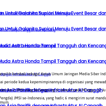
n Untuk Galanita Supiori Menuju Event Besar dan
n Untuk Galanita Supiori Menuju Event Besar dan
 Muda Astra Honda Tampil Tangguh dan Kencan
 Muda Astra Honda Tampil Tangguh dan Kencan
erpilih kembali sebagai Ketua Umum Jaringan Media Siber Ind
ndai periode kedua kepemimpinannya di organisasi yang mewada
n Asia Pasifik dengan Infrastruktur AI Canggih
s) ke-2 JMSI yang berlangsung di Jakarta pada Minggu, 22 Ju
ngda) JMSI se-Indonesia, yang hadir, 6 mengirim surat mand
umum.
n Asia Pasifik dengan Infrastruktur AI Canggih