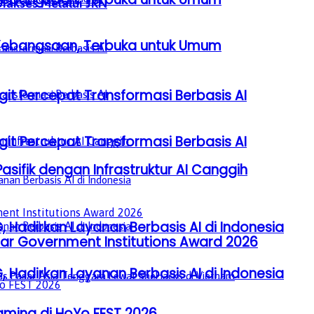
iakses Melalui JKN
a Kebangsaan, Terbuka untuk Umum
it Percepat Transformasi Berbasis AI
it Percepat Transformasi Berbasis AI
sifik dengan Infrastruktur AI Canggih
, Hadirkan Layanan Berbasis AI di Indonesia
lar Government Institutions Award 2026
, Hadirkan Layanan Berbasis AI di Indonesia
ming di HoYo FEST 2026