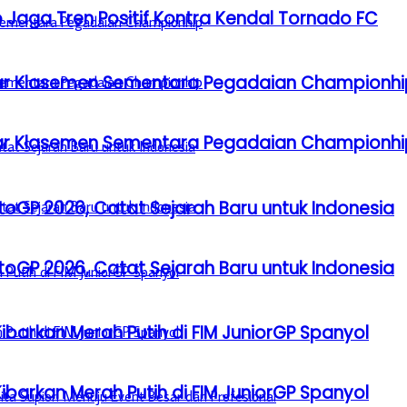
 Jaga Tren Positif Kontra Kendal Tornado FC
Besar Klasemen Sementara Pegadaian Championhi
Besar Klasemen Sementara Pegadaian Championhi
GP 2026, Catat Sejarah Baru untuk Indonesia
GP 2026, Catat Sejarah Baru untuk Indonesia
barkan Merah Putih di FIM JuniorGP Spanyol
barkan Merah Putih di FIM JuniorGP Spanyol