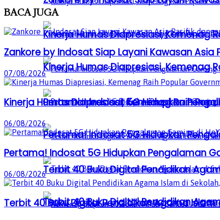
BACA
JUGA
Kinerja Humas Diapresiasi, Kemenag R
Zankore by Indosat Siap Layani Kawasan Asia Pa
Kinerja Humas Diapresiasi, Kemenag R
07/08/2026
Pertama! Indosat 5G Hidupkan Penga
Kinerja Humas Diapresiasi, Kemenag Raih Popu
06/08/2026
Pertama! Indosat 5G Hidupkan Penga
Pertama! Indosat 5G Hidupkan Pengalaman Ga
Terbit 40 Buku Digital Pendidikan Agam
06/08/2026
Terbit 40 Buku Digital Pendidikan Agam
Terbit 40 Buku Digital Pendidikan Agama Islam d