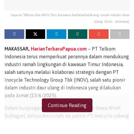
Jajaran Telkom dan INOV foto bersama berlatarbelakang rumah industri daur
ulang. (Foto : Istimewa)
MAKASSAR,
HarianTerbaruPapua.com
– PT Telkom
Indonesia terus memperkuat perannya dalam mendukung
industri ramah lingkungan di kawasan Timur Indonesia,
salah satunya melalui kolaborasi strategis dengan PT
Inocycle Technology Group Tbk (INOV), salah satu pionir
dalam industri daur ulang di Indonesia yang dilakukan
pada Jumat (13/6/2025).
Continue Reading
Dalam kunjungan Head of Telkom Daerah Gowa Witel
Sulbagsel, Aditya Amirullah, ke pabrik PT Inocycle cabang
Takalar, Telkom menjajaki pengembangan layanan digital
Astinet guna menunjang kebutuhan operasional pabrik