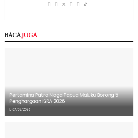
07/08/2026
Perum Bulog Gandeng Retail Modern
Sebarkan Beras Premium Berkualitas
07/08/2026
BACA
JUGA
Zankore by Indosat Siap Layani Kawasan Asia
Pasifik dengan Infrastruktur AI Canggih
07/08/2026
Pertama! Indosat 5G Hidupkan Pengalaman
Gaming di HoYo FEST 2026
06/08/2026
Pertamina Patra Niaga Papua Maluku Borong 5
Penghargaan ISRA 2026
07/08/2026
Menurutnya, konektivitas handal dari Telkom tidak hanya
akan meningkatkan efisiensi operasional PT Inocycle di
Takalar, tetapi juga menjadi pondasi penting untuk