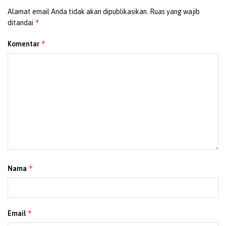
memanfaatkan solusi digital dalam mendukung proses
Alamat email Anda tidak akan dipublikasikan.
Ruas yang wajib
produksi yang ramah lingkungan dan berkelanjutan.
*
ditandai
(Redaksi)
*
Komentar
Tags:
daur ulang
INOV
Telkom
*
Nama
*
Email