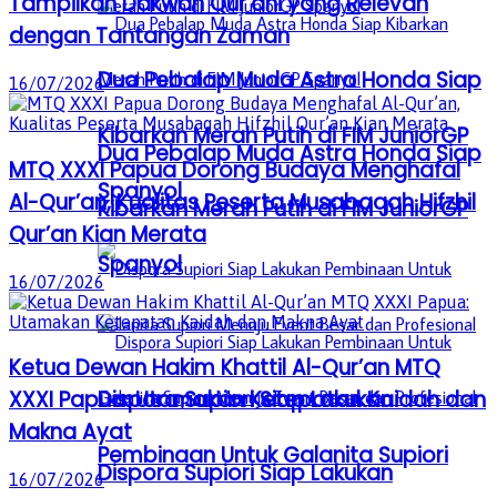
Tampilkan Dakwah Qur’ani yang Relevan
dengan Tantangan Zaman
Dua Pebalap Muda Astra Honda Siap
16/07/2026
Kibarkan Merah Putih di FIM JuniorGP
Dua Pebalap Muda Astra Honda Siap
MTQ XXXI Papua Dorong Budaya Menghafal
Spanyol
Al-Qur’an, Kualitas Peserta Musabaqah Hifzhil
Kibarkan Merah Putih di FIM JuniorGP
Qur’an Kian Merata
Spanyol
16/07/2026
Ketua Dewan Hakim Khattil Al-Qur’an MTQ
Dispora Supiori Siap Lakukan
XXXI Papua: Utamakan Ketepatan Kaidah dan
Makna Ayat
Pembinaan Untuk Galanita Supiori
Dispora Supiori Siap Lakukan
16/07/2026