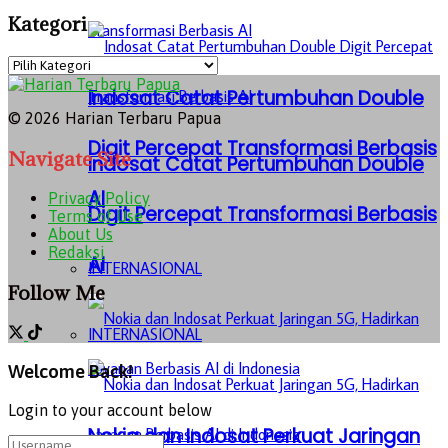
Kategori
Indosat Catat Pertumbuhan Double
© 2026 Harian Terbaru Papua
Digit Percepat Transformasi Berbasis
Navigate Site
Indosat Catat Pertumbuhan Double
AI
Privacy Policy
Digit Percepat Transformasi Berbasis
Terms of Use
About Us
Redaksi
AI
INTERNASIONAL
Follow Me
INTERNASIONAL
Welcome Back!
Login to your account below
Nokia dan Indosat Perkuat Jaringan