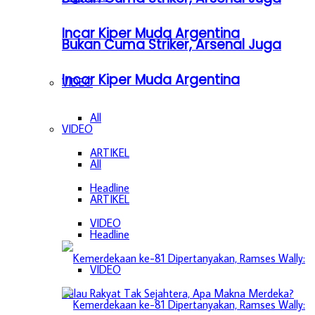
Incar Kiper Muda Argentina
Bukan Cuma Striker, Arsenal Juga
Incar Kiper Muda Argentina
VIDEO
All
VIDEO
ARTIKEL
All
Headline
ARTIKEL
VIDEO
Headline
VIDEO