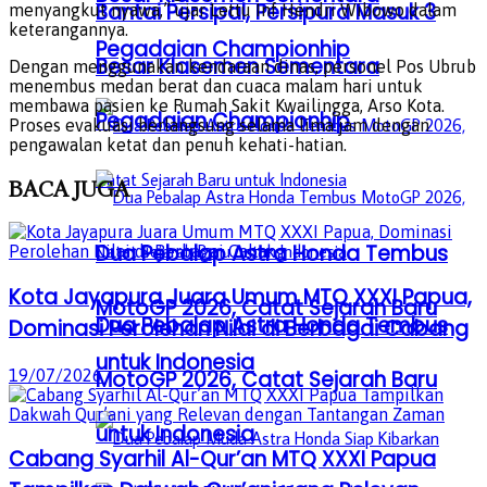
Bantai Persipal, Persipura Masuk 3
menyangkut nyawa,” ujar Lettu Inf Hendri Wibowo dalam
keterangannya.
Pegadaian Championhip
Besar Klasemen Sementara
Dengan menggunakan kendaraan dinas, personel Pos Ubrub
menembus medan berat dan cuaca malam hari untuk
membawa pasien ke Rumah Sakit Kwailingga, Arso Kota.
Pegadaian Championhip
Proses evakuasi berlangsung selama lima jam dengan
pengawalan ketat dan penuh kehati-hatian.
BACA
JUGA
Dua Pebalap Astra Honda Tembus
Kota Jayapura Juara Umum MTQ XXXI Papua,
MotoGP 2026, Catat Sejarah Baru
Dua Pebalap Astra Honda Tembus
Dominasi Perolehan Nilai di Berbagai Cabang
untuk Indonesia
19/07/2026
MotoGP 2026, Catat Sejarah Baru
untuk Indonesia
Cabang Syarhil Al-Qur’an MTQ XXXI Papua