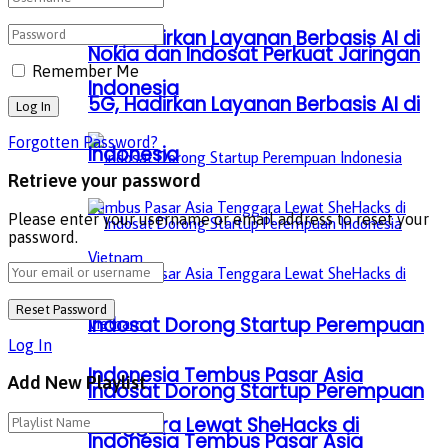
5G, Hadirkan Layanan Berbasis AI di
Nokia dan Indosat Perkuat Jaringan
Remember Me
Indonesia
5G, Hadirkan Layanan Berbasis AI di
Forgotten Password?
Indonesia
Retrieve your password
Please enter your username or email address to reset your
password.
Indosat Dorong Startup Perempuan
Log In
Indonesia Tembus Pasar Asia
Add New Playlist
Indosat Dorong Startup Perempuan
Tenggara Lewat SheHacks di
Indonesia Tembus Pasar Asia