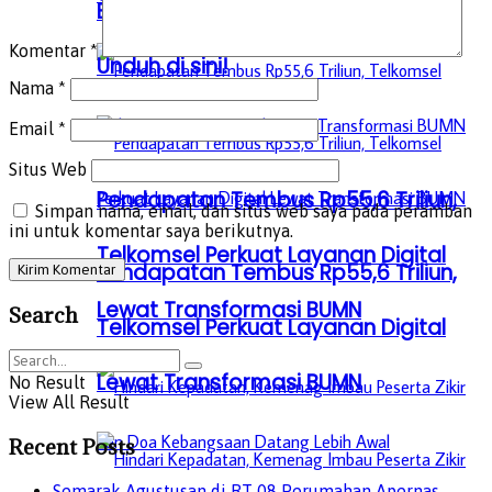
Bahasa Arab MI sampai MA, Bisa
Komentar
*
Unduh di sini!
Nama
*
Email
*
Situs Web
Pendapatan Tembus Rp55,6 Triliun,
Simpan nama, email, dan situs web saya pada peramban
ini untuk komentar saya berikutnya.
Telkomsel Perkuat Layanan Digital
Pendapatan Tembus Rp55,6 Triliun,
Lewat Transformasi BUMN
Search
Telkomsel Perkuat Layanan Digital
Lewat Transformasi BUMN
No Result
View All Result
Recent Posts
Semarak Agustusan di RT 08 Perumahan Apernas