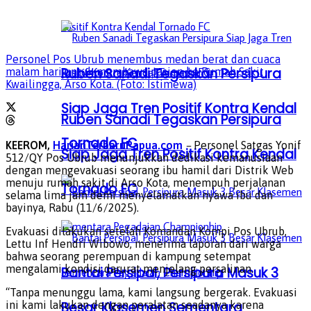
Personel Pos Ubrub menembus medan berat dan cuaca
Ruben Sanadi Tegaskan Persipura
malam hari untuk membawa pasien ke Rumah Sakit
Kwailingga, Arso Kota. (Foto: Istimewa)
Siap Jaga Tren Positif Kontra Kendal
Ruben Sanadi Tegaskan Persipura
Tornado FC
KEEROM,
HarianTerbaruPapua.com
–
Personel Satgas Yonif
Siap Jaga Tren Positif Kontra Kendal
512/QY Pos Ubrub menunjukkan dedikasi kemanusiaan
dengan mengevakuasi seorang ibu hamil dari Distrik Web
menuju rumah sakit di Arso Kota, menempuh perjalanan
Tornado FC
selama lima jam demi menyelamatkan nyawa ibu dan
bayinya, Rabu (11/6/2025).
Evakuasi dilakukan setelah Komandan Kompi Pos Ubrub,
Lettu Inf Hendri Wibowo, menerima laporan dari warga
bahwa seorang perempuan di kampung setempat
mengalami kondisi darurat menjelang persalinan.
Bantai Persipal, Persipura Masuk 3
“Tanpa menunggu lama, kami langsung bergerak. Evakuasi
ini kami lakukan dengan peralatan seadanya karena
Besar Klasemen Sementara