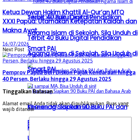
Ketua Dewan Hakim Khattil Al-Qur’an MTQ
Terbit 40 Buku Digital Pendidikan
XXXI Papua: Utamakan Ketepatan Kaidah dan
Makna Ayat
Agama Islam di Sekolah, Sila Unduh di
Terbit 40 Buku Digital Pendidikan
16/07/2026
Smart PAI
Next Post
Agama Islam di Sekolah, Sila Unduh di
Smart PAI
Pemprov Papua Beri Diskon Pajak Kendaraan hingga
40 Persen, Berlaku hingga 29 Agustus 2025
Tinggalkan Balasan
Alamat email Anda tidak akan dipublikasikan.
Ruas yang
Kemenag Siapkan 90 Buku PAI dan
wajib ditandai
*
Bahasa Arab MI sampai MA, Bisa
Kemenag Siapkan 90 Buku PAI dan
Unduh di sini!