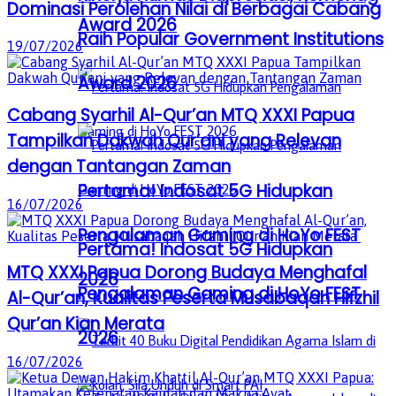
Dominasi Perolehan Nilai di Berbagai Cabang
Award 2026
Raih Popular Government Institutions
19/07/2026
Award 2026
Cabang Syarhil Al-Qur’an MTQ XXXI Papua
Tampilkan Dakwah Qur’ani yang Relevan
dengan Tantangan Zaman
Pertama! Indosat 5G Hidupkan
16/07/2026
Pengalaman Gaming di HoYo FEST
Pertama! Indosat 5G Hidupkan
MTQ XXXI Papua Dorong Budaya Menghafal
2026
Pengalaman Gaming di HoYo FEST
Al-Qur’an, Kualitas Peserta Musabaqah Hifzhil
Qur’an Kian Merata
2026
16/07/2026