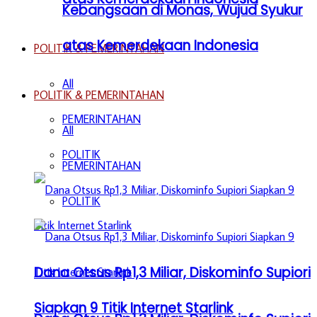
Kebangsaan di Monas, Wujud Syukur
atas Kemerdekaan Indonesia
POLITIK & PEMERINTAHAN
All
POLITIK & PEMERINTAHAN
PEMERINTAHAN
All
POLITIK
PEMERINTAHAN
POLITIK
Dana Otsus Rp1,3 Miliar, Diskominfo Supiori
Siapkan 9 Titik Internet Starlink