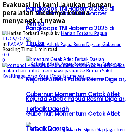
Evakuasi ini kami lakukan dengan
Pangkoops TNI Habema 2026 di
peralatan seadanya karena
20 Tim Ramaikan Mini Soccer
menyangkut nyawa
Timika
Pangkoops TNI Habema 2026 di
by
Harian Terbaru Papua
11/06/2025
Timika
in
RAGAM
Reading Time: 1 min read
0
0
0
Kejurda Atletik Papua Resmi Digelar,
Gubernur: Momentum Cetak Atlet
Kejurda Atletik Papua Resmi Digelar,
Terbaik Daerah
Gubernur: Momentum Cetak Atlet
Terbaik Daerah