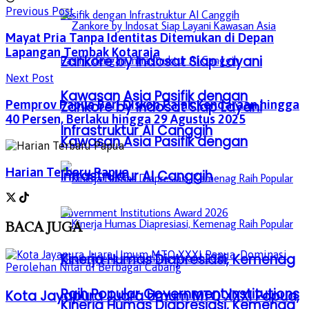
Previous Post
Mayat Pria Tanpa Identitas Ditemukan di Depan
Lapangan Tembak Kotaraja
Zankore by Indosat Siap Layani
Next Post
Kawasan Asia Pasifik dengan
Pemprov Papua Beri Diskon Pajak Kendaraan hingga
Zankore by Indosat Siap Layani
40 Persen, Berlaku hingga 29 Agustus 2025
Infrastruktur AI Canggih
Kawasan Asia Pasifik dengan
Harian Terbaru Papua
Infrastruktur AI Canggih
BACA
JUGA
Kinerja Humas Diapresiasi, Kemenag
Raih Popular Government Institutions
Kota Jayapura Juara Umum MTQ XXXI Papua,
Kinerja Humas Diapresiasi, Kemenag