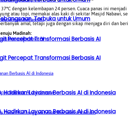
 37°C dengan kelembapan 24 persen. Cuaca panas ini menjadi 
 atau topi, memakai alas kaki di sekitar Masjid Nabawi, ser
a Kebangsaan, Terbuka untuk Umum
erbanyak amal, tetapi juga dengan sikap menjaga diri dan be
menuju Madinah:
it Percepat Transformasi Berbasis AI
it Percepat Transformasi Berbasis AI
, Hadirkan Layanan Berbasis AI di Indonesia
, Hadirkan Layanan Berbasis AI di Indonesia