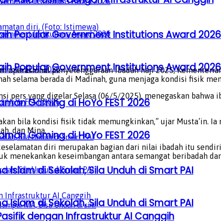
atan diri. (Foto: Istimewa)
aih Popular Government Institutions Award 2026
aih Popular Government Institutions Award 2026
 operasional penyelenggaraan ibadah haji 2025, Kementeria
h selama berada di Madinah, guna menjaga kondisi fisik menj
nsi pers yang digelar Selasa (06/5/2025), menegaskan bahwa 
laman Gaming di HoYo FEST 2026
aksakan bila kondisi fisik tidak memungkinkan,” ujar Musta’in
ah, dan Mina.
laman Gaming di HoYo FEST 2026
lamatan diri merupakan bagian dari nilai ibadah itu sendiri.
ntuk menekankan keseimbangan antara semangat beribadah da
a Islam di Sekolah, Sila Unduh di Smart PAI
a Islam di Sekolah, Sila Unduh di Smart PAI
sifik dengan Infrastruktur AI Canggih