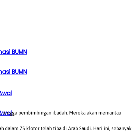
rmasi BUMN
rmasi BUMN
Awal
Awal
atan, hingga pembimbingan ibadah. Mereka akan memantau
 dalam 75 kloter telah tiba di Arab Saudi. Hari ini, sebanyak