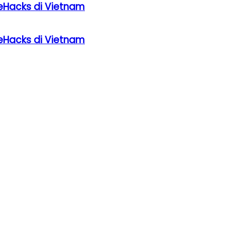
eHacks di Vietnam
eHacks di Vietnam