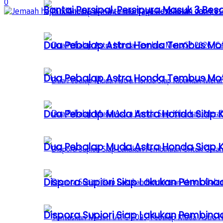
0
Bantai Persipal, Persipura Masuk 3 
Dua Pebalap Astra Honda Tembus Moto
Dua Pebalap Astra Honda Tembus Moto
Dua Pebalap Muda Astra Honda Siap Ki
Dua Pebalap Muda Astra Honda Siap Ki
Dispora Supiori Siap Lakukan Pembinaa
Dispora Supiori Siap Lakukan Pembinaa