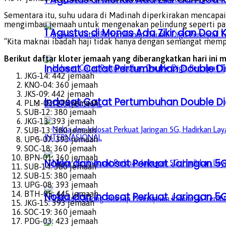
Sementara itu, suhu udara di Madinah diperkirakan mencapai
mengimbau jemaah untuk mengenakan pelindung seperti payung
1 Agustus di Monas Ada Zikir dan Do
“Kita maknai ibadah haji tidak hanya dengan semangat memp
Berikut daftar kloter jemaah yang diberangkatkan hari ini 
Indosat Catat Pertumbuhan Double Dig
JKG-14: 442 jemaah
KNO-04: 360 jemaah
JKS-09: 442 jemaah
Indosat Catat Pertumbuhan Double Dig
PLM-03: 370 jemaah
INTERNASIONAL
SUB-12: 380 jemaah
JKG-13: 393 jemaah
SUB-13: 380 jemaah
INTERNASIONAL
UPG-07: 393 jemaah
SOC-18: 360 jemaah
BPN-01: 360 jemaah
Nokia dan Indosat Perkuat Jaringan 5G
SUB-14: 380 jemaah
SUB-15: 380 jemaah
UPG-08: 393 jemaah
BTH-05: 445 jemaah
Nokia dan Indosat Perkuat Jaringan 5G
JKG-15: 393 jemaah
SOC-19: 360 jemaah
PDG-03: 423 jemaah