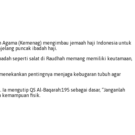
n Agama (Kemenag) mengimbau jemaah haji Indonesia untuk
elang puncak ibadah haji.
ibadah seperti salat di Raudhah memang memiliki keutamaan,
. Ia menekankan pentingnya menjaga kebugaran tubuh agar
 Ia mengutip QS Al-Baqarah:195 sebagai dasar, “Janganlah
n kemampuan fisik.