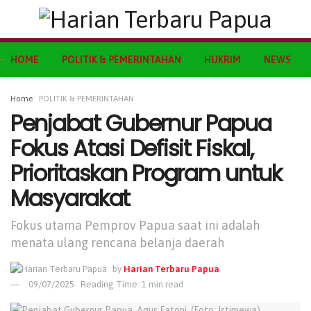
HOME
POLITIK & PEMERINTAHAN
HUKRIM
NEWS
Home
POLITIK & PEMERINTAHAN
Penjabat Gubernur Papua
Fokus Atasi Defisit Fiskal,
Prioritaskan Program untuk
Masyarakat
Fokus utama Pemprov Papua saat ini adalah
menata ulang rencana belanja daerah
by
Harian Terbaru Papua
09/07/2025
Reading Time: 1 min read