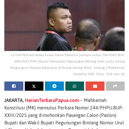
: La Ode Muhram selaku kuasa hukum Pemohon perkara nomor 244/PHPU.BUP-
XXIII/2025 PHPU Bupati Kabupaten Pegunungan Bintang hadir pada sidang
Pengucapan Putusan/Ketetapan di Ruang Sidang Pleno, Gedung 1 Mahkamah
Konstitusi (MK). (Foto : Dok.mkri.id)
JAKARTA,
HarianTerbaruPapua.com
– Mahkamah
Konstitusi (MK) memutus Perkara Nomor 244/PHPU.BUP-
XXIII/2025 yang dimohonkan Pasangan Calon (Paslon)
Bupati dan Wakil Bupati Pegunungan Bintang Nomor Urut