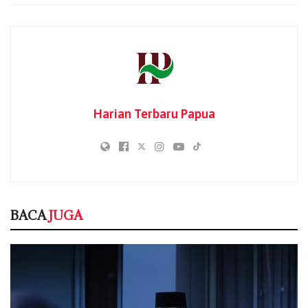
Pihak Terkait, dan keterangan Badang Pengawas
Pemilihan Umum (Bawaslu) tidak dipertimbangkan lebih
lanjut karena dinilai tidak ada relevansinya.
“Tidak memenuhi syarat formil permohonan, oleh karena
itu tidak terdapat keraguan bagi Mahkamah untuk
menyatakan permohonan Pemohon tidak jelas atau
Harian Terbaru Papua
kabur,” kata Saldi di Ruang Sidang Pleno, Gedung 1 MK,
Jakarta.
BACA
JUGA
Ikhlas Beramal Jadi Pegangan, Kakanwil
BACA
JUGA
Kemenag Papua Tekankan 38 Layanan
Publik itu Gratis
05/08/2026
Kakanwil Kemenag Papua Tegaskan
Komitmen Jalankan Standar 38 Pelayanan
Publik