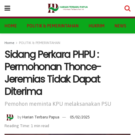
HOME
POLITIK & PEMERINTAHAN
HUKRIM
NEWS
Home
POLITIK & PEMERINTAHAN
Sidang Perkara PHPU :
Permohonan Thonce-
Jeremias Tidak Dapat
Diterima
Pemohon meminta KPU melaksanakan PSU
by
Harian Terbaru Papua
05/02/2025
Reading Time: 1 min read